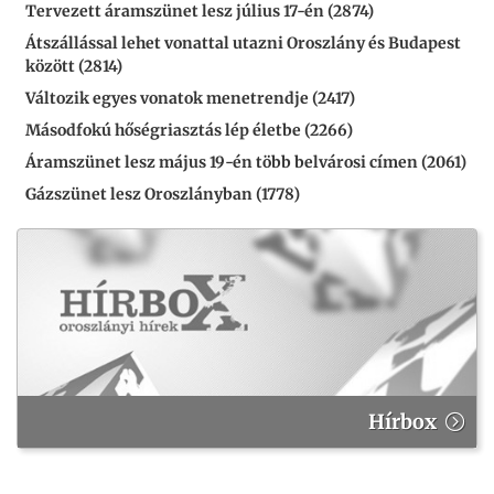
Tervezett áramszünet lesz július 17-én (2874)
Átszállással lehet vonattal utazni Oroszlány és Budapest
között (2814)
Változik egyes vonatok menetrendje (2417)
Másodfokú hőségriasztás lép életbe (2266)
Áramszünet lesz május 19-én több belvárosi címen (2061)
Gázszünet lesz Oroszlányban (1778)
Hírbox