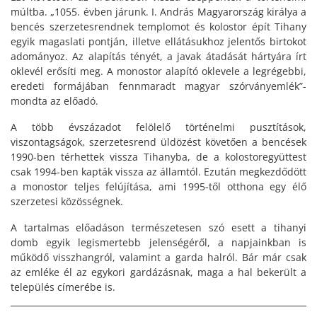
múltba. „1055. évben járunk. I. András Magyarország királya a
bencés szerzetesrendnek templomot és kolostor épít Tihany
egyik magaslati pontján, illetve ellátásukhoz jelentős birtokot
adományoz. Az alapítás tényét, a javak átadását hártyára írt
oklevél erősíti meg. A monostor alapító oklevele a legrégebbi,
eredeti formájában fennmaradt magyar szórványemlék”-
mondta az előadó.
A több évszázadot felölelő történelmi pusztítások,
viszontagságok, szerzetesrend üldözést követően a bencések
1990-ben térhettek vissza Tihanyba, de a kolostoregyüttest
csak 1994-ben kapták vissza az államtól. Ezután megkezdődött
a monostor teljes felújítása, ami 1995-től otthona egy élő
szerzetesi közösségnek.
A tartalmas előadáson természetesen szó esett a tihanyi
domb egyik legismertebb jelenségéről, a napjainkban is
működő visszhangról, valamint a garda halról. Bár már csak
az emléke él az egykori gardázásnak, maga a hal bekerült a
település címerébe is.