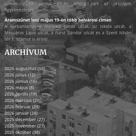
Június 20-tól június 23-án éjfélig tart az országos
figyelmeztetés
Áramszünet lesz május 19-én több belvárosi címen
A karbantartás a Hunyadi János utcát, az Iskola utcát, a
Mészáros Lajos utcát, a Fürst Sándor utcát és a Szent István
tér 1. számot is érinti.
ARCHÍVUM
2026 augusztus (10)
2026 július (12)
2026 június (16)
2026 május (8)
2026 április (19)
2026 március (20)
2026 február (29)
2026 január (24)
2025 december (27)
2025 november (27)
2025 október (38)