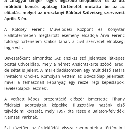
A „magyar tenger” egyik legszebb települését, és az ott
működő bencés apátság történetét mutatta be az az
előadás, melyet az oroszlányi Rákóczi Szövetség szervezett
április 5-én.
A Kölcsey Ferenc Művelődési Központ és Könyvtár
kiállítótermében megtartott esemény előadója Árva Ferenc
földrajz-történelem szakos tanár, a civil szervezet elnökségi
tagja volt.
Bevezetőként elmondta: „Az anziksz szó jelentése látképes
postai üdvözlőlap, mely a német Ansichtskarte szóból ered,
de sétát is jelent. A mai előadásomban egy múltidéző sétára
invitálom Önöket. Komolyan vettem az üdvözlőlap jelentést,
mivel a felhasznált képanyag egy része régi képeslapok,
levelezőlapok lesznek”.
A vetített képes prezentáció először ismertette Tihany
földrajzi adottságait, képekkel illusztrálva hazánk első
tájvédelmi körzetét, mely 1997 óta része a Balaton-felvidéki
Nemzeti Parknak.
Ezt követően az érdeklődők vissza cseppentek a történelmi