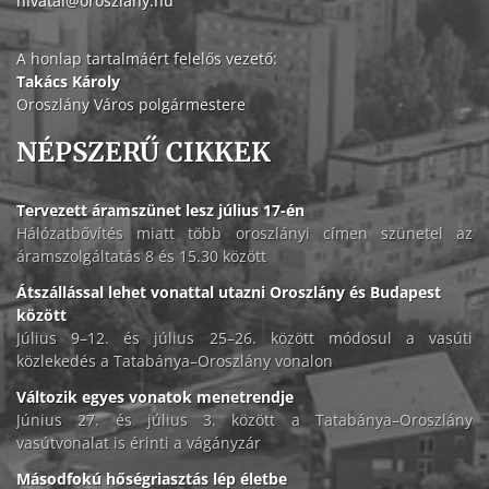
hivatal@oroszlany.hu
A honlap tartalmáért felelős vezető:
Takács Károly
Oroszlány Város polgármestere
NÉPSZERŰ CIKKEK
Tervezett áramszünet lesz július 17-én
Hálózatbővítés miatt több oroszlányi címen szünetel az
áramszolgáltatás 8 és 15.30 között
Átszállással lehet vonattal utazni Oroszlány és Budapest
között
Július 9–12. és július 25–26. között módosul a vasúti
közlekedés a Tatabánya–Oroszlány vonalon
Változik egyes vonatok menetrendje
Június 27. és július 3. között a Tatabánya–Oroszlány
vasútvonalat is érinti a vágányzár
Másodfokú hőségriasztás lép életbe