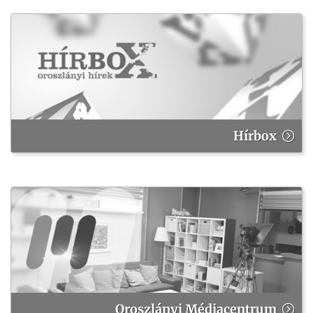
Hírbox
Oroszlányi Médiacentrum