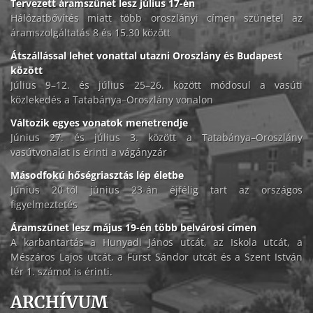
Tervezett áramszünet lesz július 17-én
Hálózatbővítés miatt több oroszlányi címen szünetel az
áramszolgáltatás 8 és 15.30 között
Átszállással lehet vonattal utazni Oroszlány és Budapest
között
Július 9–12. és július 25–26. között módosul a vasúti
közlekedés a Tatabánya–Oroszlány vonalon
Változik egyes vonatok menetrendje
Június 27. és július 3. között a Tatabánya–Oroszlány
vasútvonalat is érinti a vágányzár
Másodfokú hőségriasztás lép életbe
Június 20-tól június 23-án éjfélig tart az országos
figyelmeztetés
Áramszünet lesz május 19-én több belvárosi címen
A karbantartás a Hunyadi János utcát, az Iskola utcát, a
Mészáros Lajos utcát, a Fürst Sándor utcát és a Szent István
tér 1. számot is érinti.
ARCHÍVUM