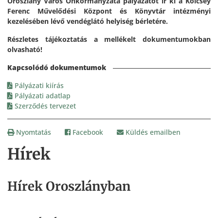
Oroszlány Város Önkormányzata pályázatot ír ki a Kölcsey
Ferenc Művelődési Központ és Könyvtár intézményi
kezelésében lévő vendéglátó helyiség bérletére.
Részletes tájékoztatás a mellékelt dokumentumokban
olvasható!
Pályázati kiírás
Pályázati adatlap
Szerződés tervezet
Nyomtatás
Facebook
Küldés emailben
Hírek
Hírek Oroszlányban