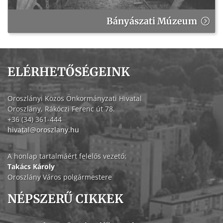
Bányászati Múzeum
ELÉRHETŐSÉGEINK
Oroszlányi Közös Önkormányzati Hivatal
Oroszlány, Rákóczi Ferenc út 78.
+36 (34) 361-444
hivatal@oroszlany.hu
A honlap tartalmáért felelős vezető:
Takács Károly
Oroszlány Város polgármestere
NÉPSZERŰ CIKKEK