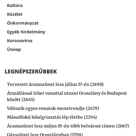
Kultúra
Közélet
Önkormányzat
Egyéb hirdetmény
Koronavírus
Ünnep
LEGNÉPSZERŰBBEK
Tervezett áramszünet lesz július 17-én (2890)
Átszállással lehet vonattal utazni Oroszlány és Budapest
között (2845)
Változik egyes vonatok menetrendje (2479)
Másodfokú hőségriasztás lép életbe (2294)
Áramszünet lesz május 19-én több belvárosi címen (2067)
Gázszünet lesz Oroszlányban (1798)