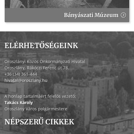
Bányászati Múzeum
ELÉRHETŐSÉGEINK
Oroszlányi Közös Önkormányzati Hivatal
Oroszlány, Rákóczi Ferenc út 78.
+36 (34) 361-444
hivatal@oroszlany.hu
A honlap tartalmáért felelős vezető:
Takács Károly
Oroszlány Város polgármestere
NÉPSZERŰ CIKKEK