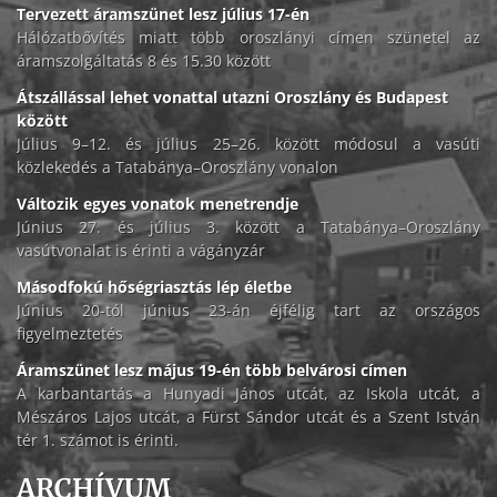
Tervezett áramszünet lesz július 17-én
Hálózatbővítés miatt több oroszlányi címen szünetel az
áramszolgáltatás 8 és 15.30 között
Átszállással lehet vonattal utazni Oroszlány és Budapest
között
Július 9–12. és július 25–26. között módosul a vasúti
közlekedés a Tatabánya–Oroszlány vonalon
Változik egyes vonatok menetrendje
Június 27. és július 3. között a Tatabánya–Oroszlány
vasútvonalat is érinti a vágányzár
Másodfokú hőségriasztás lép életbe
Június 20-tól június 23-án éjfélig tart az országos
figyelmeztetés
Áramszünet lesz május 19-én több belvárosi címen
A karbantartás a Hunyadi János utcát, az Iskola utcát, a
Mészáros Lajos utcát, a Fürst Sándor utcát és a Szent István
tér 1. számot is érinti.
ARCHÍVUM