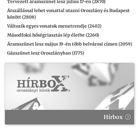
Tervezett áramszünet lesz július 17-én (2870)
Átszállással lehet vonattal utazni Oroszlány és Budapest
között (2808)
Változik egyes vonatok menetrendje (2402)
Másodfokú hőségriasztás lép életbe (2260)
Áramszünet lesz május 19-én több belvárosi címen (2059)
Gázszünet lesz Oroszlányban (1775)
Hírbox