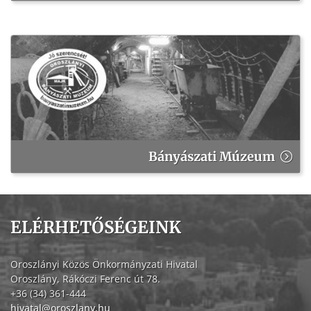
Bányászati Múzeum
ELÉRHETŐSÉGEINK
Oroszlányi Közös Önkormányzati Hivatal
Oroszlány, Rákóczi Ferenc út 78.
+36 (34) 361-444
hivatal@oroszlany.hu