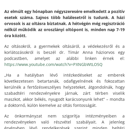
Az elmúlt egy hónapban négyszeresére emelkedett a pozitív
esetek száma. Sajnos több halálesetről is tudunk. A házi
orvosok is az oltásra bíztatnak. A hétvégén még regisztráció
nélkül működik az oroszlányi oltópont is, minden nap 7-19
óra között.
Az oltásokról, a gyermekek oltásáról, a védekezésről és a
korlátozásokról is beszél dr. Tímár Anna háziorvos egy
podcastben, amelyet az alábbi linken érnek el:
https://www.youtube.com/watch?v=PXNGbWtLO5Q
„Ha a hatályban lévő intézkedéseket az emberek
következetesen betartanák, odafigyelnének és fokozattan
kerülnék a fertőzésveszélyes helyzeteket, átgondolnák, hogy
szabadtéri rendezvényekre járnak, zárt térben viselik
maszkot, akkor békés, nyugodt karácsonyunk lehet” – mondta
a doktornő, külön kiemelve az oltás fontosságát.
Az önkormányzat nem szigorítja intézményeiben a
rendezvényeken való részvétel szabályait. A jelenleg
érvényben lévő rendelkezések szerint minden beltéri