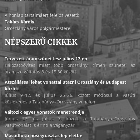
A honlap tartalmáért felelős vezető:
Takács Károly
Oroszlány Város polgármestere
NÉPSZERŰ CIKKEK
Tervezett áramszünet lesz július 17-én
Hálózatbővítés miatt több oroszlányi címen szünetel az
áramszolgáltatás 8 és 15.30 között
Átszállással lehet vonattal utazni Oroszlány és Budapest
között
Július 9–12. és július 25–26. között módosul a vasúti
közlekedés a Tatabánya–Oroszlány vonalon
Változik egyes vonatok menetrendje
Június 27. és július 3. között a Tatabánya–Oroszlány
vasútvonalat is érinti a vágányzár
Másodfokú hőségriasztás lép életbe