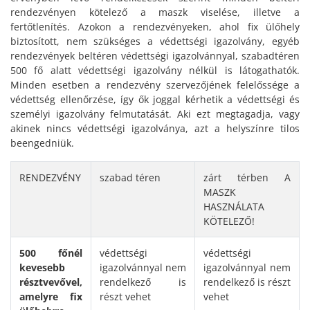
rendezvényen kötelező a maszk viselése, illetve a
fertőtlenítés. Azokon a rendezvényeken, ahol fix ülőhely
biztosított, nem szükséges a védettségi igazolvány, egyéb
rendezvények beltéren védettségi igazolvánnyal, szabadtéren
500 fő alatt védettségi igazolvány nélkül is látogathatók.
Minden esetben a rendezvény szervezőjének felelőssége a
védettség ellenőrzése, így ők joggal kérhetik a védettségi és
személyi igazolvány felmutatását. Aki ezt megtagadja, vagy
akinek nincs védettségi igazolványa, azt a helyszínre tilos
beengedniük.
RENDEZVÉNY
szabad téren
zárt térben A
MASZK
HASZNÁLATA
KÖTELEZŐ!
500 főnél
védettségi
védettségi
kevesebb
igazolvánnyal nem
igazolvánnyal nem
résztvevővel,
rendelkező is
rendelkező is részt
amelyre
fix
részt vehet
vehet