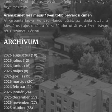
Június 20-tól június 23-án éjfélig tart az országos
figyelmeztetés
Áramszünet lesz május 19-én több belvárosi címen
A karbantartás a Hunyadi János utcát, az Iskola utcát, a
Mészáros Lajos utcát, a Fürst Sándor utcát és a Szent István
tér 1. számot is érinti.
ARCHÍVUM
2026 augusztus (10)
2026 július (12)
2026 június (16)
2026 május (8)
2026 április (19)
2026 március (20)
2026 február (29)
2026 január (24)
2025 december (27)
2025 november (27)
2025 október (38)