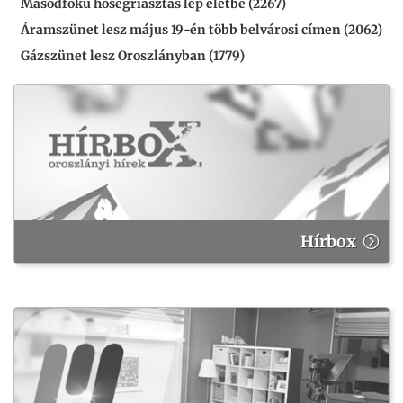
Másodfokú hőségriasztás lép életbe (2267)
Áramszünet lesz május 19-én több belvárosi címen (2062)
Gázszünet lesz Oroszlányban (1779)
Hírbox