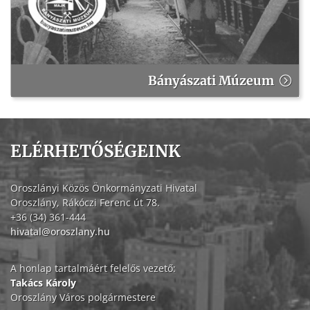
Bányászati Múzeum
ELÉRHETŐSÉGEINK
Oroszlányi Közös Önkormányzati Hivatal
Oroszlány, Rákóczi Ferenc út 78.
+36 (34) 361-444
hivatal@oroszlany.hu
A honlap tartalmáért felelős vezető:
Takács Károly
Oroszlány Város polgármestere