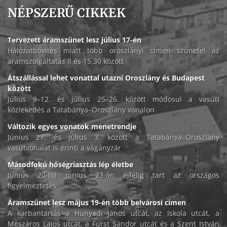
NÉPSZERŰ CIKKEK
Tervezett áramszünet lesz július 17-én
Hálózatbővítés miatt több oroszlányi címen szünetel az
áramszolgáltatás 8 és 15.30 között
Átszállással lehet vonattal utazni Oroszlány és Budapest
között
Július 9–12. és július 25–26. között módosul a vasúti
közlekedés a Tatabánya–Oroszlány vonalon
Változik egyes vonatok menetrendje
Június 27. és július 3. között a Tatabánya–Oroszlány
vasútvonalat is érinti a vágányzár
Másodfokú hőségriasztás lép életbe
Június 20-tól június 23-án éjfélig tart az országos
figyelmeztetés
Áramszünet lesz május 19-én több belvárosi címen
A karbantartás a Hunyadi János utcát, az Iskola utcát, a
Mészáros Lajos utcát, a Fürst Sándor utcát és a Szent István