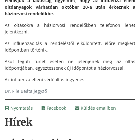
Felhívjuk a lakosság figyelmét, hogy az influenza elleni
oltóanyagok várhatóan október 20-a után érkeznek a
háziorvosi rendelőkbe.
Az oltásokra a háziorvosi rendelőkben telefonon lehet
jelentkezni.
Az influenzaoltás a rendeléstől elkülönített, előre megkért
időpontban történik.
Akut légúti tünet esetén ne jelenjenek meg az oltás
időpontjában, egyeztessenek új időpontot a háziorvossal.
Az influenza elleni védőoltás ingyenes!
Dr. File Beáta jegyző
Nyomtatás
Facebook
Küldés emailben
Hírek