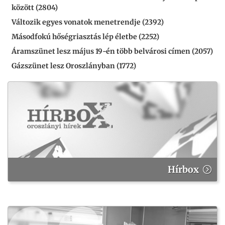
között (2804)
Változik egyes vonatok menetrendje (2392)
Másodfokú hőségriasztás lép életbe (2252)
Áramszünet lesz május 19-én több belvárosi címen (2057)
Gázszünet lesz Oroszlányban (1772)
Hírbox