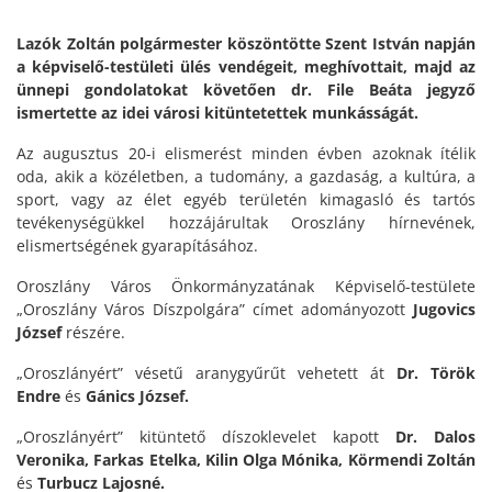
Lazók Zoltán polgármester köszöntötte Szent István napján
a képviselő-testületi ülés vendégeit, meghívottait, majd az
ünnepi gondolatokat követően dr. File Beáta jegyző
ismertette az idei városi kitüntetettek munkásságát.
Az augusztus 20-i elismerést minden évben azoknak ítélik
oda, akik a közéletben, a tudomány, a gazdaság, a kultúra, a
sport, vagy az élet egyéb területén kimagasló és tartós
tevékenységükkel hozzájárultak Oroszlány hírnevének,
elismertségének gyarapításához.
Oroszlány Város Önkormányzatának Képviselő-testülete
„Oroszlány Város Díszpolgára” címet adományozott
Jugovics
József
részére.
„Oroszlányért” vésetű aranygyűrűt vehetett át
Dr. Török
Endre
és
Gánics József.
„Oroszlányért” kitüntető díszoklevelet kapott
Dr. Dalos
Veronika, Farkas Etelka, Kilin Olga Mónika, Körmendi Zoltán
és
Turbucz Lajosné.