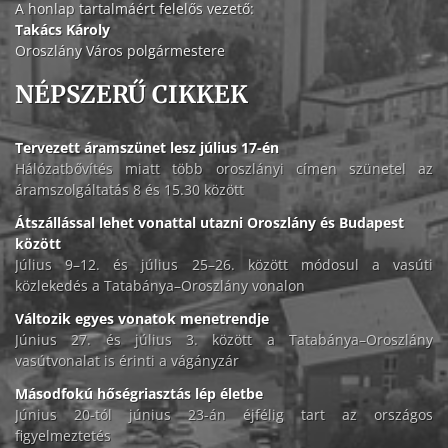
A honlap tartalmáért felelős vezető:
Takács Károly
Oroszlány Város polgármestere
NÉPSZERŰ CIKKEK
Tervezett áramszünet lesz július 17-én
Hálózatbővítés miatt több oroszlányi címen szünetel az
áramszolgáltatás 8 és 15.30 között
Átszállással lehet vonattal utazni Oroszlány és Budapest
között
Július 9–12. és július 25–26. között módosul a vasúti
közlekedés a Tatabánya–Oroszlány vonalon
Változik egyes vonatok menetrendje
Június 27. és július 3. között a Tatabánya–Oroszlány
vasútvonalat is érinti a vágányzár
Másodfokú hőségriasztás lép életbe
Június 20-tól június 23-án éjfélig tart az országos
figyelmeztetés