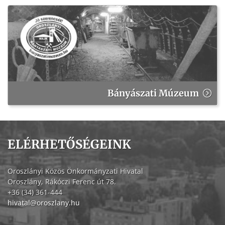
Bányászati Múzeum
ELÉRHETŐSÉGEINK
Oroszlányi Közös Önkormányzati Hivatal
Oroszlány, Rákóczi Ferenc út 78.
+36 (34) 361-444
hivatal@oroszlany.hu