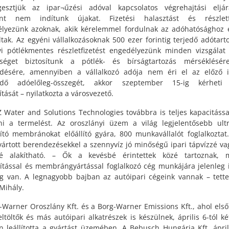
gesztjük az ipar¬űzési adóval kapcsolatos végrehajtási eljár
int nem indítunk újakat. Fizetési halasztást és részletfi
lyezünk azoknak, akik kérelemmel fordulnak az adóhatósághoz 
ltak. Az egyéni vállalkozásoknak 500 ezer forintig terjedő adótart
i pótlékmentes részletfizetést engedélyezünk minden vizsgálat 
őséget biztosítunk a pótlék- és bírságtartozás mérséklésér
désére, amennyiben a vállalkozó adója nem éri el az előző 
endő adóelőleg-összegét, akkor szeptember 15-ig kérheti
tását – nyilatkozta a városvezető.
 Water and Solutions Technologies továbbra is teljes kapacitássa
tni a termelést. Az oroszlányi üzem a világ legjelentősebb ult
ztító membránokat előállító gyára, 800 munkavállalót foglalkoztat
gyártott berendezésekkel a szennyvíz jó minőségű ipari tápvízzé va
zzé alakítható. – Ők a kevésbé érintettek közé tartoznak, 
ztítással és membrángyártással foglalkozó cég munkájára jelenleg 
g van. A legnagyobb bajban az autóipari cégeink vannak – tett
Mihály.
-Warner Oroszlány Kft. és a Borg-Warner Emissions Kft., ahol els
eltöltők és más autóipari alkatrészek is készülnek, április 6-tól ké
en leállította a gyártást üzemében. A Bebusch Hungária Kft. ápril