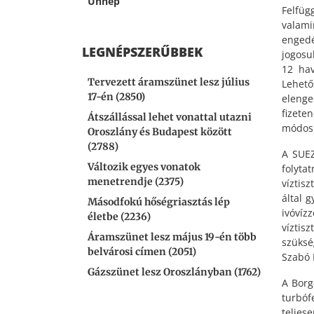
Ünnep
Felfüg
valam
engedé
LEGNÉPSZERŰBBEK
jogosu
12 hav
Tervezett áramszünet lesz július
Lehet
17-én (2850)
elenge
fizet
Átszállással lehet vonattal utazni
módosí
Oroszlány és Budapest között
(2788)
A SUEZ
Változik egyes vonatok
folyta
menetrendje (2375)
víztis
által 
Másodfokú hőségriasztás lép
ivóví
életbe (2236)
víztis
Áramszünet lesz május 19-én több
szüksé
belvárosi címen (2051)
Szabó 
Gázszünet lesz Oroszlányban (1762)
A Borg
turbóf
teljes