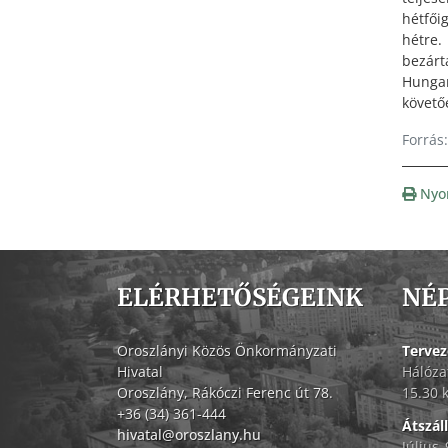
hétfőig
hétre.
bezárt
Hungar
követő
Forrás
Nyo
ELÉRHETŐSÉGEINK
NÉ
Oroszlányi Közös Önkormányzati
Tervez
Hivatal
Hálóza
Oroszlány, Rákóczi Ferenc út 78.
15.30 
+36 (34) 361-444
Átszál
hivatal@oroszlany.hu
Július