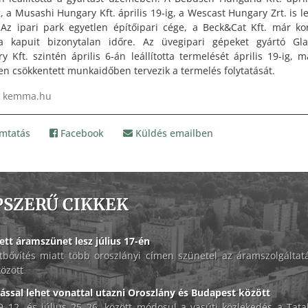
, a Musashi Hungary Kft. április 19-ig, a Wescast Hungary Zrt. is le
 Az ipari park egyetlen építőipari cége, a Beck&Cat Kft. már k
a kapuit bizonytalan időre. Az üvegipari gépeket gyártó Gla
y Kft. szintén április 6-án leállította termelését április 19-ig, m
en csökkentett munkaidőben tervezik a termelés folytatását.
: kemma.hu
mtatás
Facebook
Küldés emailben
PSZERŰ CIKKEK
ett áramszünet lesz július 17-én
tbővítés miatt több oroszlányi címen szünetel az áramszolgáltat
között
lással lehet vonattal utazni Oroszlány és Budapest között
 9–12. és július 25–26. között módosul a vasúti közlekedés a Tat