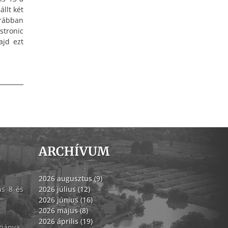
állt két
orábban
stronic
ajd ezt
ARCHÍVUM
2026 augusztus (9)
ás 8 és
2026 július (12)
2026 június (16)
2026 május (8)
2026 április (19)
abánya–