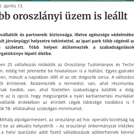
. április 13.
bb oroszlányi üzem is leállt
állalóik és partnereik biztonsága, illetve egészsége védelmébe
ult járványügyi helyzetre tekintettel, az ipari park több cégénél a
s született. Több helyen átütemezték a szabadságoláso
rgatókönyv lépett életbe.
en 25 vállalkozás működik az Oroszlányi Tudományos és Techn
n, eddig hét jelentette be hivatalosan is a leállást. Egyes gyárak
en, másutt a napokban dőlt el az ott dolgozók sorsa. A változás
zót érintenek. Átütemezték a termelést, van, ahol részmunka
nak tovább, van, ahol fizetetlen szabadságra küldték a dolg
nt az is opció, hogy megsürgetik a nyári karbantartási munkálat
állalók érdekében az érintett cégek többsége továbbra is f
ók TB- ellátásához szükséges minimumot.
Mihály alpolgármestert, az oroszlányi ad hoc operatív bizottság ta
t be az aktuális helyzetről. – Az oroszlányi önkormányzat intézke
 a helyi iparűzési adót fizető vállalkozások adóterheinek könnyí