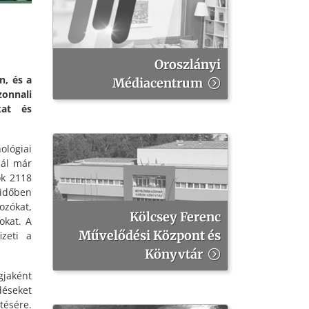
Oroszlányi
n, és a
Médiacentrum
zonnali
kat és
ológiai
nál már
ok 2118
időben
ozókat,
Kölcsey Ferenc
okat. A
Művelődési Központ és
izeti a
Könyvtár
gjaként
déseket
tésére.