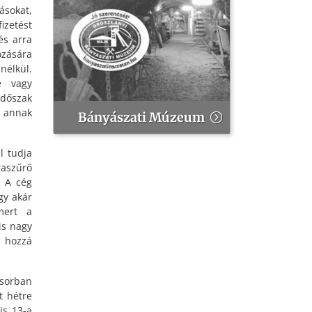
ásokat,
zetést
és arra
ozására
nélkül.
e vagy
időszak
 annak
Bányászati Múzeum
l tudja
raszűrő
. A cég
gy akár
mert a
is nagy
e hozzá
ősorban
t hétre
is 13-a