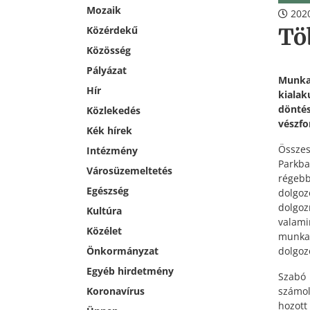
Mozaik
2020
Tö
Közérdekű
Közösség
Pályázat
Munkav
Hír
kialak
dönté
Közlekedés
vészfo
Kék hírek
Összes
Intézmény
Parkba
Városüzemeltetés
régebb
Egészség
dolgo
dolgoz
Kultúra
valami
Közélet
munkav
dolgoz
Önkormányzat
Egyéb hirdetmény
Szabó 
számol
Koronavírus
hozott