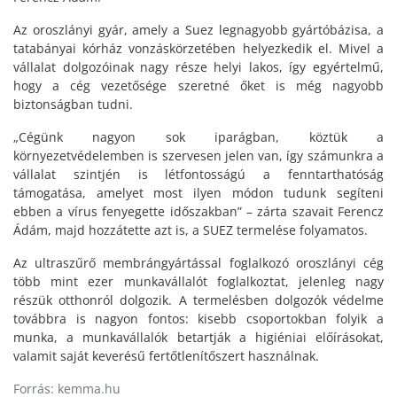
Az oroszlányi gyár, amely a Suez legnagyobb gyártóbázisa, a
tatabányai kórház vonzáskörzetében helyezkedik el. Mivel a
vállalat dolgozóinak nagy része helyi lakos, így egyértelmű,
hogy a cég vezetősége szeretné őket is még nagyobb
biztonságban tudni.
„Cégünk nagyon sok iparágban, köztük a
környezetvédelemben is szervesen jelen van, így számunkra a
vállalat szintjén is létfontosságú a fenntarthatóság
támogatása, amelyet most ilyen módon tudunk segíteni
ebben a vírus fenyegette időszakban” – zárta szavait Ferencz
Ádám, majd hozzátette azt is, a SUEZ termelése folyamatos.
Az ultraszűrő membrángyártással foglalkozó oroszlányi cég
több mint ezer munkavállalót foglalkoztat, jelenleg nagy
részük otthonról dolgozik. A termelésben dolgozók védelme
továbbra is nagyon fontos: kisebb csoportokban folyik a
munka, a munkavállalók betartják a higiéniai előírásokat,
valamit saját keverésű fertőtlenítőszert használnak.
Forrás: kemma.hu