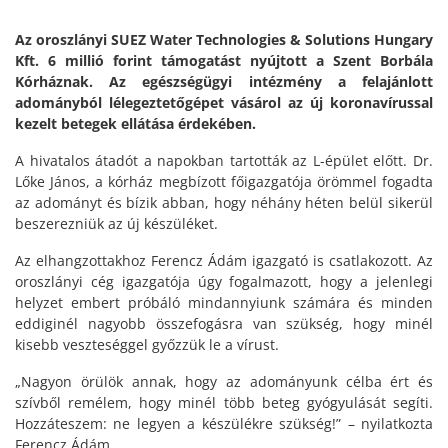
Az oroszlányi SUEZ Water Technologies & Solutions Hungary
Kft. 6 millió forint támogatást nyújtott a Szent Borbála
Kórháznak. Az egészségügyi intézmény a felajánlott
adományból lélegeztetőgépet vásárol az új koronavírussal
kezelt betegek ellátása érdekében.
A hivatalos átadót a napokban tartották az L-épület előtt. Dr.
Lőke János, a kórház megbízott főigazgatója örömmel fogadta
az adományt és bízik abban, hogy néhány héten belül sikerül
beszerezniük az új készüléket.
Az elhangzottakhoz Ferencz Ádám igazgató is csatlakozott. Az
oroszlányi cég igazgatója úgy fogalmazott, hogy a jelenlegi
helyzet embert próbáló mindannyiunk számára és minden
eddiginél nagyobb összefogásra van szükség, hogy minél
kisebb veszteséggel győzzük le a vírust.
„Nagyon örülök annak, hogy az adományunk célba ért és
szívből remélem, hogy minél több beteg gyógyulását segíti.
Hozzáteszem: ne legyen a készülékre szükség!” – nyilatkozta
Ferencz Ádám.