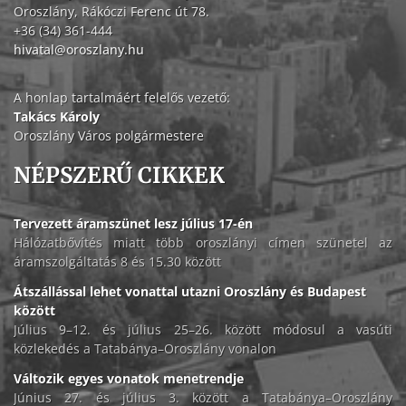
Oroszlány, Rákóczi Ferenc út 78.
+36 (34) 361-444
hivatal@oroszlany.hu
A honlap tartalmáért felelős vezető:
Takács Károly
Oroszlány Város polgármestere
NÉPSZERŰ CIKKEK
Tervezett áramszünet lesz július 17-én
Hálózatbővítés miatt több oroszlányi címen szünetel az
áramszolgáltatás 8 és 15.30 között
Átszállással lehet vonattal utazni Oroszlány és Budapest
között
Július 9–12. és július 25–26. között módosul a vasúti
közlekedés a Tatabánya–Oroszlány vonalon
Változik egyes vonatok menetrendje
Június 27. és július 3. között a Tatabánya–Oroszlány