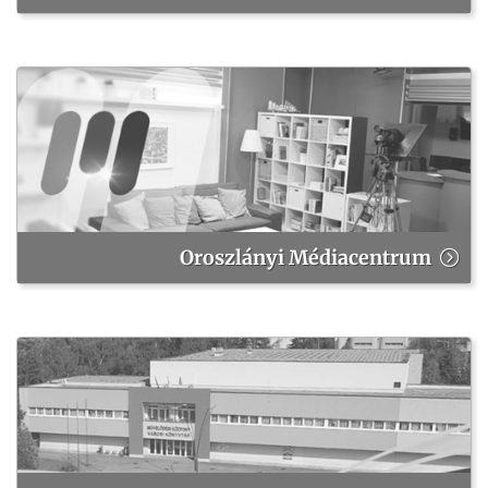
Oroszlányi Médiacentrum