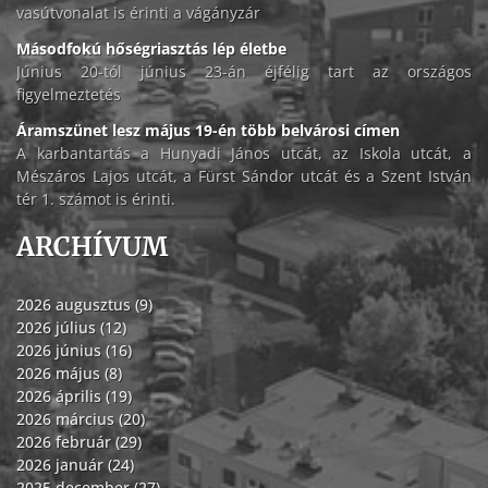
vasútvonalat is érinti a vágányzár
Másodfokú hőségriasztás lép életbe
Június 20-tól június 23-án éjfélig tart az országos
figyelmeztetés
Áramszünet lesz május 19-én több belvárosi címen
A karbantartás a Hunyadi János utcát, az Iskola utcát, a
Mészáros Lajos utcát, a Fürst Sándor utcát és a Szent István
tér 1. számot is érinti.
ARCHÍVUM
2026 augusztus (9)
2026 július (12)
2026 június (16)
2026 május (8)
2026 április (19)
2026 március (20)
2026 február (29)
2026 január (24)
2025 december (27)