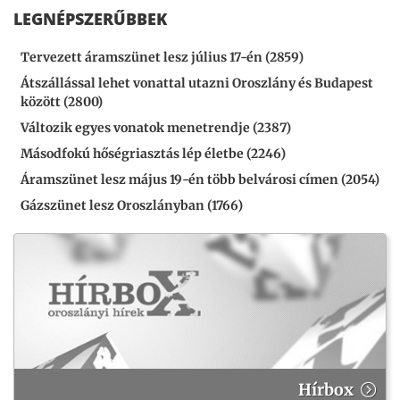
LEGNÉPSZERŰBBEK
Tervezett áramszünet lesz július 17-én (2859)
Átszállással lehet vonattal utazni Oroszlány és Budapest
között (2800)
Változik egyes vonatok menetrendje (2387)
Másodfokú hőségriasztás lép életbe (2246)
Áramszünet lesz május 19-én több belvárosi címen (2054)
Gázszünet lesz Oroszlányban (1766)
Hírbox