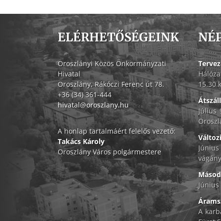
ELÉRHETŐSÉGEINK
NÉ
Oroszlányi Közös Önkormányzati
Tervez
Hivatal
Hálóza
Oroszlány, Rákóczi Ferenc út 78.
15.30 
+36 (34) 361-444
Átszál
hivatal@oroszlany.hu
Július
Oroszl
A honlap tartalmáért felelős vezető:
Változ
Takács Károly
Június
Oroszlány Város polgármestere
vágány
Másodf
Június 
Áramsz
A karb