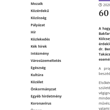
Mozaik
2020
60
Közérdekű
Közösség
Pályázat
A hagy
Hír
Bakfa
Kölcs
Közlekedés
érdekl
Kék hírek
dr. Be
Intézmény
Takács
esemén
Városüzemeltetés
Egészség
A pro
beszéd
Kultúra
Közélet
Elsőké
szület
Önkormányzat
végign
Egyéb hirdetmény
minde
művész
Koronavírus
valami