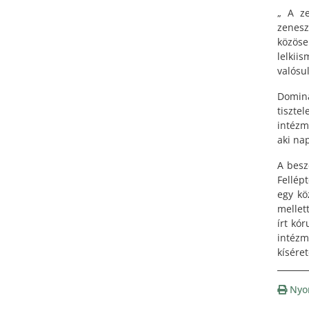
„ A ze
zenesz
közöse
lelkii
valósu
Domina
tiszte
intézm
aki na
A besz
Fellép
egy kö
mellet
írt kó
intézm
kísére
Nyo