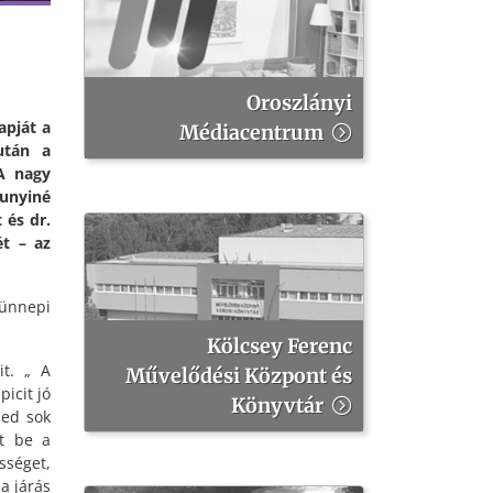
Oroszlányi
apját a
Médiacentrum
után a
A nagy
zunyiné
 és dr.
ét – az
ünnepi
Kölcsey Ferenc
it. „ A
Művelődési Központ és
icit jó
Könyvtár
zed sok
t be a
sséget,
a járás