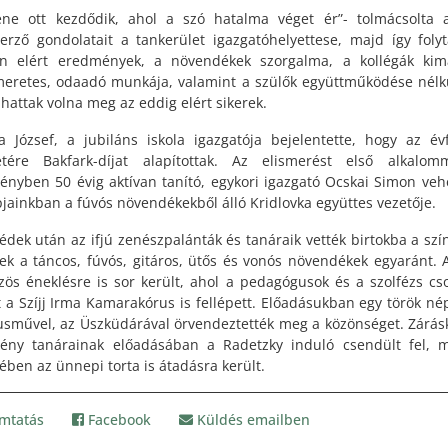
ne ott kezdődik, ahol a szó hatalma véget ér”- tolmácsolta 
erző gondolatait a tankerület igazgatóhelyettese, majd így folyt
n elért eredmények, a növendékek szorgalma, a kollégák kim
smeretes, odaadó munkája, valamint a szülők együttműködése nél
lhattak volna meg az eddig elért sikerek.
 József, a jubiláns iskola igazgatója bejelentette, hogy az év
letére Bakfark-díjat alapítottak. Az elismerést első alkalo
ényben 50 évig aktívan tanító, egykori igazgató Ocskai Simon vehe
pjainkban a fúvós növendékekből álló Kridlovka együttes vezetője.
édek után az ifjú zenészpalánták és tanáraik vették birtokba a szí
tek a táncos, fúvós, gitáros, ütős és vonós növendékek egyaránt. 
zös éneklésre is sor került, ahol a pedagógusok és a szolfézs cs
t a Szíjj Irma Kamarakórus is fellépett. Előadásukban egy török né
rusművel, az Üszküdárával örvendeztették meg a közönséget. Zárás
ény tanárainak előadásában a Radetzky induló csendült fel, 
tében az ünnepi torta is átadásra került.
mtatás
Facebook
Küldés emailben