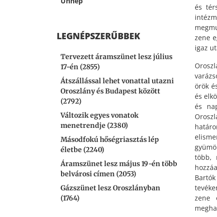
Ünnep
és tér
intézm
megmut
LEGNÉPSZERŰBBEK
zene e
igaz u
Tervezett áramszünet lesz július
Oroszl
17-én (2855)
varázs
Átszállással lehet vonattal utazni
örök é
Oroszlány és Budapest között
és elk
(2792)
és na
Változik egyes vonatok
Oroszl
menetrendje (2380)
határo
elisme
Másodfokú hőségriasztás lép
gyümöl
életbe (2240)
több, 
Áramszünet lesz május 19-én több
hozzáa
belvárosi címen (2053)
Bartó
tevéke
Gázszünet lesz Oroszlányban
zene o
(1764)
meghat