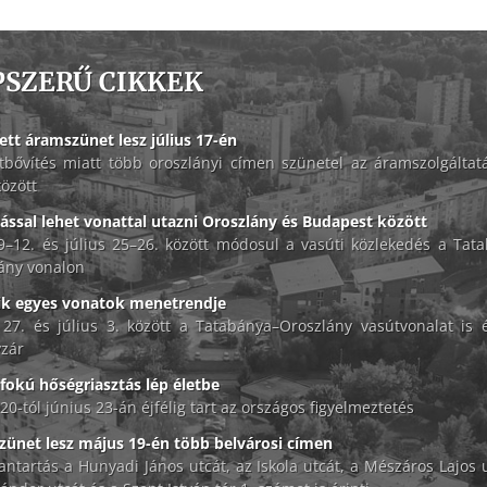
PSZERŰ CIKKEK
ett áramszünet lesz július 17-én
tbővítés miatt több oroszlányi címen szünetel az áramszolgáltat
között
lással lehet vonattal utazni Oroszlány és Budapest között
 9–12. és július 25–26. között módosul a vasúti közlekedés a Tat
ány vonalon
ik egyes vonatok menetrendje
 27. és július 3. között a Tatabánya–Oroszlány vasútvonalat is é
zár
okú hőségriasztás lép életbe
20-tól június 23-án éjfélig tart az országos figyelmeztetés
ünet lesz május 19-én több belvárosi címen
antartás a Hunyadi János utcát, az Iskola utcát, a Mészáros Lajos u