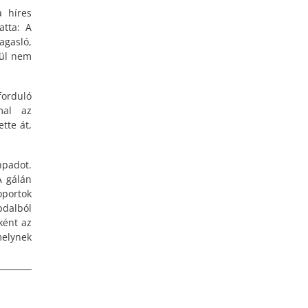
a híres
atta: A
agasló,
kül nem
forduló
mmal az
tte át,
npadot.
A gálán
oportok
pdalból
ként az
melynek