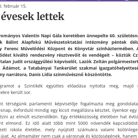
. február 15.
 évesek lettek
ományos Valentin Napi Gála keretében ünnepelte 60. születésn
rk Bálint Alapfokú Művészetoktatási Intézmény péntek dél
ey Ferenc Művelődési Központ és Könyvtár színháztermében. 
ődést kiváltó rendezvény résztvevőit és vendégeit – köztük C
rtalan Judit országgyűlési képviselőt, Lazók Zoltán polgármestert
 Ádámot, a Tatabányai Tankerület szakmai igazgatóhelyettes
y narrátora, Danis Lídia színművésznő köszöntötte.
gramot a Szintikék együttes előadása nyitotta meg, majd 
ekre került sor.
nt térségünk parlamenti képviselője fogalmazta meg gondolata
ésnap, évforduló mindig egy kicsit megállásra késztet, ilyenkor egy p
ézni az elmúlt esztendőkön. Egy értékközösség életében hat évti
nt elmond. Ez idő alatt több mint 5000 növendék kapcsolódot
eti iskola életébe, mely nyújtott számukra valami különlege
 újat. Az almamáter nem csak a városnak és közösségének, hanem 