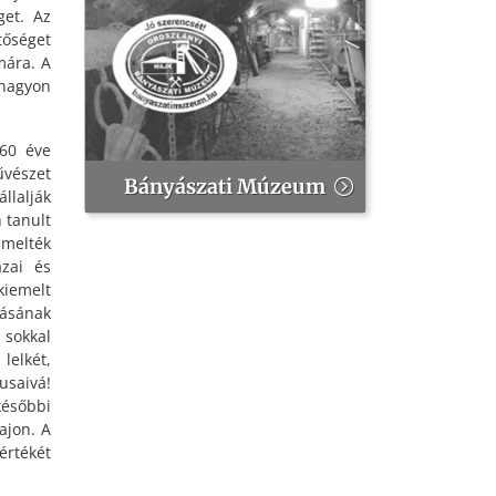
get. Az
tőséget
mára. A
 nagyon
 60 éve
űvészet
Bányászati Múzeum
llalják
 tanult
melték
azai és
kiemelt
dásának
 sokkal
lelkét,
usaivá!
ésőbbi
ajon. A
értékét