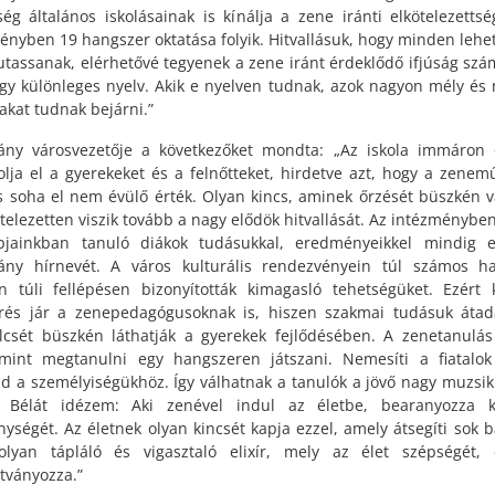
ség általános iskolásainak is kínálja a zene iránti elkötelezettsé
ényben 19 hangszer oktatása folyik. Hitvallásuk, hogy minden lehe
assanak, elérhetővé tegyenek a zene iránt érdeklődő ifjúság szá
gy különleges nyelv. Akik e nyelven tudnak, azok nagyon mély és
takat tudnak bejárni.”
ány városvezetője a következőket mondta: „Az iskola immáron
olja el a gyerekeket és a felnőtteket, hirdetve azt, hogy a zenem
s soha el nem évülő érték. Olyan kincs, aminek őrzését büszkén vá
ötelezetten viszik tovább a nagy elődök hitvallását. Az intézményben
pjainkban tanuló diákok tudásukkal, eredményeikkel mindig e
ány hírnevét. A város kulturális rendezvényein túl számos h
n túli fellépésen bizonyították kimagasló tehetségüket. Ezért 
rés jár a zenepedagógusoknak is, hiszen szakmai tudásuk áta
csét büszkén láthatják a gyerekek fejlődésében. A zenetanulás
mint megtanulni egy hangszeren játszani. Nemesíti a fiatalok 
d a személyiségükhöz. Így válhatnak a tanulók a jövő nagy muzsik
k Bélát idézem: Aki zenével indul az életbe, bearanyozza k
nységét. Az életnek olyan kincsét kapja ezzel, amely átsegíti sok b
lyan tápláló és vigasztaló elixír, mely az élet szépségét, 
ványozza.”