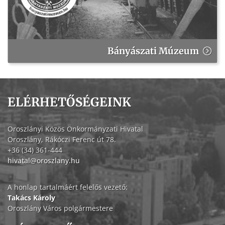
Bányászati Múzeum
ELÉRHETŐSÉGEINK
Oroszlányi Közös Önkormányzati Hivatal
Oroszlány, Rákóczi Ferenc út 78.
+36 (34) 361-444
hivatal@oroszlany.hu
A honlap tartalmáért felelős vezető:
Takács Károly
Oroszlány Város polgármestere