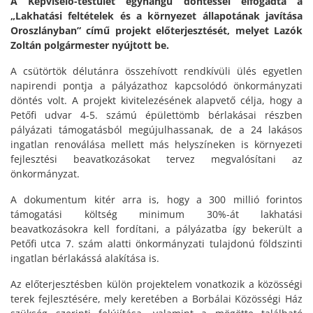
A Képviselő-testület egyhangú döntéssel elfogadta a
„Lakhatási feltételek és a környezet állapotának javítása
Oroszlányban” című projekt előterjesztését, melyet Lazók
Zoltán polgármester nyújtott be.
A csütörtök délutánra összehívott rendkívüli ülés egyetlen
napirendi pontja a pályázathoz kapcsolódó önkormányzati
döntés volt. A projekt kivitelezésének alapvető célja, hogy a
Petőfi udvar 4-5. számú épülettömb bérlakásai részben
pályázati támogatásból megújulhassanak, de a 24 lakásos
ingatlan renoválása mellett más helyszíneken is környezeti
fejlesztési beavatkozásokat tervez megvalósítani az
önkormányzat.
A dokumentum kitér arra is, hogy a 300 millió forintos
támogatási költség minimum 30%-át lakhatási
beavatkozásokra kell fordítani, a pályázatba így bekerült a
Petőfi utca 7. szám alatti önkormányzati tulajdonú földszinti
ingatlan bérlakássá alakítása is.
Az előterjesztésben külön projektelem vonatkozik a közösségi
terek fejlesztésére, mely keretében a Borbálai Közösségi Ház