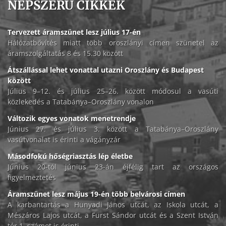
NÉPSZERŰ CIKKEK
Tervezett áramszünet lesz július 17-én
Hálózatbővítés miatt több oroszlányi címen szünetel az
áramszolgáltatás 8 és 15.30 között
Átszállással lehet vonattal utazni Oroszlány és Budapest
között
Július 9–12. és július 25–26. között módosul a vasúti
közlekedés a Tatabánya–Oroszlány vonalon
Változik egyes vonatok menetrendje
Június 27. és július 3. között a Tatabánya–Oroszlány
vasútvonalat is érinti a vágányzár
Másodfokú hőségriasztás lép életbe
Június 20-tól június 23-án éjfélig tart az országos
figyelmeztetés
Áramszünet lesz május 19-én több belvárosi címen
A karbantartás a Hunyadi János utcát, az Iskola utcát, a
Mészáros Lajos utcát, a Fürst Sándor utcát és a Szent István
tér 1. számot is érinti.