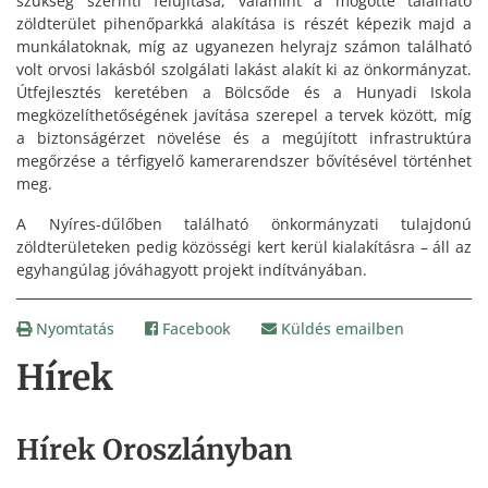
szükség szerinti felújítása, valamint a mögötte található
zöldterület pihenőparkká alakítása is részét képezik majd a
munkálatoknak, míg az ugyanezen helyrajz számon található
volt orvosi lakásból szolgálati lakást alakít ki az önkormányzat.
Útfejlesztés keretében a Bölcsőde és a Hunyadi Iskola
megközelíthetőségének javítása szerepel a tervek között, míg
a biztonságérzet növelése és a megújított infrastruktúra
megőrzése a térfigyelő kamerarendszer bővítésével történhet
meg.
A Nyíres-dűlőben található önkormányzati tulajdonú
zöldterületeken pedig közösségi kert kerül kialakításra – áll az
egyhangúlag jóváhagyott projekt indítványában.
Nyomtatás
Facebook
Küldés emailben
Hírek
Hírek Oroszlányban