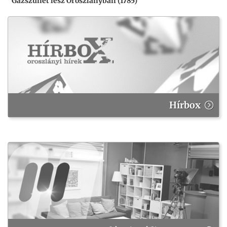
Gázszünet lesz Oroszlányban (1785)
Hírbox