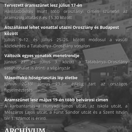
Tervezett áramszünet lesz július 17-én
Hálózatbővítés miatt több oroszlányi címen szünetel az
áramszolgáltatás 8 és 15.30 között
Átszállással lehet vonattal utazni Oroszlány és Budapest
között
Július 9–12. és július 25–26. között módosul a vasúti
közlekedés a Tatabánya–Oroszlány vonalon
Változik egyes vonatok menetrendje
Június 27. és július 3. között a Tatabánya–Oroszlány
vasútvonalat is érinti a vágányzár
Másodfokú hőségriasztás lép életbe
Június 20-tól június 23-án éjfélig tart az országos
figyelmeztetés
Áramszünet lesz május 19-én több belvárosi címen
A karbantartás a Hunyadi János utcát, az Iskola utcát, a
Mészáros Lajos utcát, a Fürst Sándor utcát és a Szent István
tér 1. számot is érinti.
ARCHÍVUM