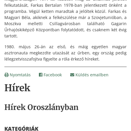
felkutatását, Farkas Bertalan 1978-ban jelentkezett önként a
programba. Végül ketten maradtak a jelöltek közül. Farkas és
Magyari Béla, akiknek a felkészülése már a Szovjetunióban, a
Moszkva melletti Csillagvárosban található Gagarin
Űrhajóskiképző Központban folytatódott, és csaknem két évig
tartott.
1980. május 26-án az első, és máig egyetlen magyar
asztronauta megkezdte utazását az űrben, egy ország pedig
lélegzetvisszafojtva figyelte a róla érkező híreket.
Nyomtatás
Facebook
Küldés emailben
Hírek
Hírek Oroszlányban
KATEGÓRIÁK