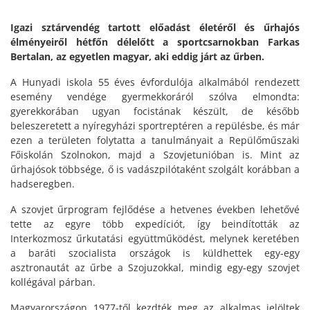
Igazi sztárvendég tartott előadást életéről és űrhajós
élményeiről hétfőn délelőtt a sportcsarnokban Farkas
Bertalan, az egyetlen magyar, aki eddig járt az űrben.
A Hunyadi iskola 55 éves évfordulója alkalmából rendezett
esemény vendége gyermekkoráról szólva elmondta:
gyerekkorában ugyan focistának készült, de később
beleszeretett a nyíregyházi sportreptéren a repülésbe, és már
ezen a területen folytatta a tanulmányait a Repülőműszaki
Főiskolán Szolnokon, majd a Szovjetunióban is. Mint az
űrhajósok többsége, ő is vadászpilótaként szolgált korábban a
hadseregben.
A szovjet űrprogram fejlődése a hetvenes években lehetővé
tette az egyre több expedíciót, így beindították az
Interkozmosz űrkutatási együttműködést, melynek keretében
a baráti szocialista országok is küldhettek egy-egy
asztronautát az űrbe a Szojuzokkal, mindig egy-egy szovjet
kollégával párban.
Magyarországon 1977-től kezdték meg az alkalmas jelöltek