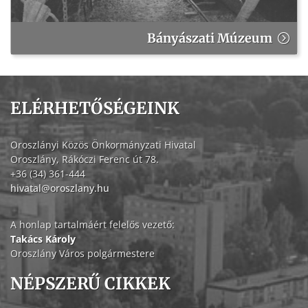
Bányászati Múzeum
ELÉRHETŐSÉGEINK
Oroszlányi Közös Önkormányzati Hivatal
Oroszlány, Rákóczi Ferenc út 78.
+36 (34) 361-444
hivatal@oroszlany.hu
A honlap tartalmáért felelős vezető:
Takács Károly
Oroszlány Város polgármestere
NÉPSZERŰ CIKKEK