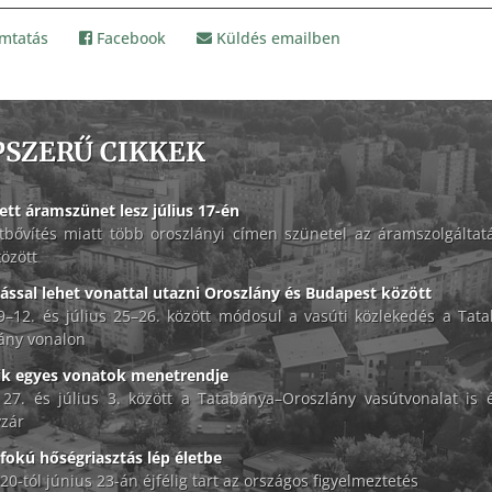
mtatás
Facebook
Küldés emailben
PSZERŰ CIKKEK
ett áramszünet lesz július 17-én
tbővítés miatt több oroszlányi címen szünetel az áramszolgáltat
között
lással lehet vonattal utazni Oroszlány és Budapest között
 9–12. és július 25–26. között módosul a vasúti közlekedés a Tat
ány vonalon
ik egyes vonatok menetrendje
 27. és július 3. között a Tatabánya–Oroszlány vasútvonalat is é
zár
okú hőségriasztás lép életbe
20-tól június 23-án éjfélig tart az országos figyelmeztetés