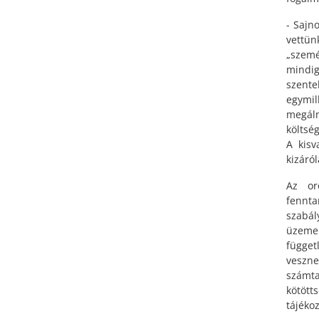
- Sajn
vettün
„szemé
mindig
szente
egymil
megál
költsé
A kisv
kizáró
Az or
fennta
szabá
üzeme
függet
veszn
számta
kötöt
tájéko