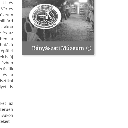
 ki, és
 Vértes
 Múzeum
illiárd
as akna
e és az
tében a
hatású
Bányászati Múzeum
 épület
ek is új
z évben
űsítik
t és a
sztikai
yet is
ket az
zerűen
zívükön
ékeit –