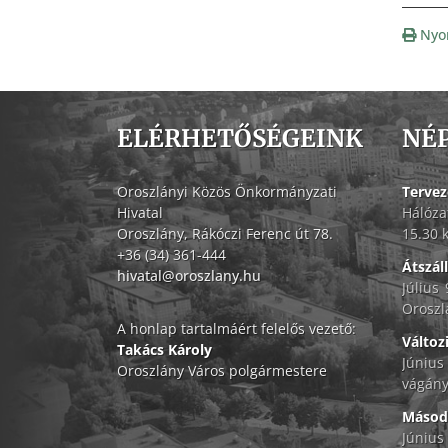
Nyo
ELÉRHETŐSÉGEINK
NÉ
Oroszlányi Közös Önkormányzati
Tervez
Hivatal
Hálóza
Oroszlány, Rákóczi Ferenc út 78.
15.30 
+36 (34) 361-444
Átszál
hivatal@oroszlany.hu
Július
Oroszl
A honlap tartalmáért felelős vezető:
Változ
Takács Károly
Június
Oroszlány Város polgármestere
vágány
Másodf
Június 