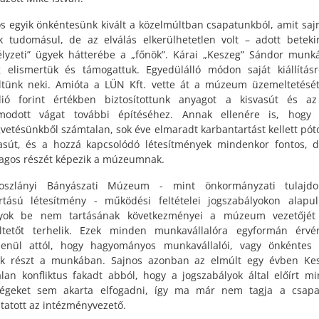
os egyik önkéntesünk kivált a közelmúltban csapatunkból, amit sajn
k tudomásul, de az elválás elkerülhetetlen volt – adott beteki
lyzeti” ügyek hátterébe a „főnök”. Kárai „Keszeg” Sándor munk
 elismertük és támogattuk. Egyedülálló módon saját kiállításr
ltünk neki. Amióta a LÜN Kft. vette át a múzeum üzemeltetését
lió forint értékben biztosítottunk anyagot a kisvasút és az
modott vágat további építéséhez. Annak ellenére is, hogy 
gvetésünkből számtalan, sok éve elmaradt karbantartást kellett pót
asút, és a hozzá kapcsolódó létesítmények mindenkor fontos,
lagos részét képezik a múzeumnak.
oszlányi Bányászati Múzeum - mint önkormányzati tulajd
rtású létesítmény - működési feltételei jogszabályokon alapu
lyok be nem tartásának következményei a múzeum vezetőjét
ltetőt terhelik. Ezek minden munkavállalóra egyformán érvén
lenül attól, hogy hagyományos munkavállalói, vagy önkéntes
ek részt a munkában. Sajnos azonban az elmúlt egy évben Kes
lan konfliktus fakadt abból, hogy a jogszabályok által előírt mi
tségeket sem akarta elfogadni, így ma már nem tagja a csapa
ztatott az intézményvezető.