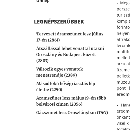
Ünnep
- Megs
persze
turisz
LEGNÉPSZERŰBBEK
komple
forint
helyén
Tervezett áramszünet lesz július
attrak
17-én (2861)
lerom
Átszállással lehet vonattal utazni
multif
Oroszlány és Budapest között
mellett
(2803)
arcula
Változik egyes vonatok
üzeme
menetrendje (2389)
pelle
múzeum
Másodfokú hőségriasztás lép
pont 
életbe (2250)
eredmé
Áramszünet lesz május 19-én több
belvárosi címen (2056)
- Han
eredm
Gázszünet lesz Oroszlányban (1767)
önként
viseli
fogalm