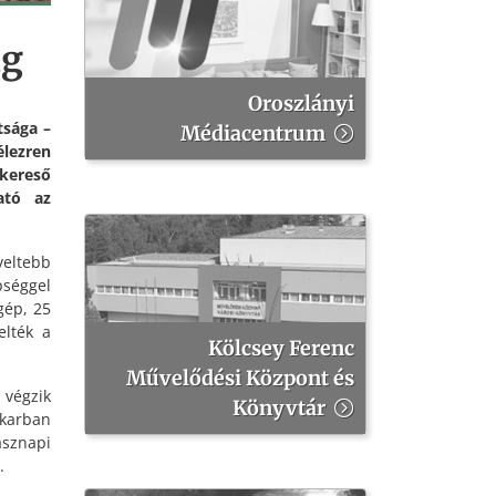
ág
Oroszlányi
tsága –
Médiacentrum
élezren
lkereső
ató az
veltebb
pséggel
gép, 25
lték a
Kölcsey Ferenc
Művelődési Központ és
 végzik
Könyvtár
 karban
sznapi
.