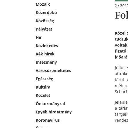
Mozaik
2017
Fo
Közérdekű
Közösség
Pályázat
Közel 
Hír
tudtuk
voltak
Közlekedés
fizet
Kék hírek
időará
Intézmény
Július
Városüzemeltetés
attrak
Egészség
tárul 
méter
Kultúra
Scharf
Közélet
Jelenl
Önkormányzat
a tárl
Egyéb hirdetmény
tartj
rendez
Koronavírus