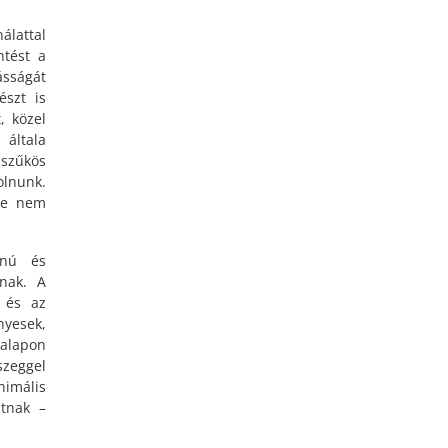
álattal
ntést a
ásságát
észt is
, közel
 általa
szűkös
olnunk.
 de nem
onú és
lnak. A
 és az
yesek,
 alapon
zeggel
nimális
tnak –