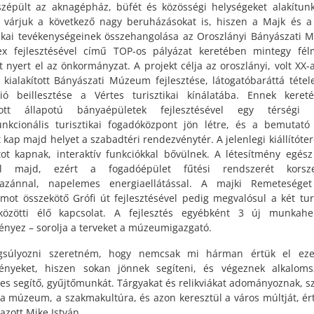
zépült az aknagépház, büfét és közösségi helységeket alakítunk
 várjuk a következő nagy beruházásokat is, hiszen a Majk és a
tikai tevékenységeinek összehangolása az Oroszlányi Bányászati
x fejlesztésével című TOP-os pályázat keretében mintegy félm
ot nyert el az önkormányzat. A projekt célja az oroszlányi, volt XX-
 kialakított Bányászati Múzeum fejlesztése, látogatóbaráttá tétel
ció beillesztése a Vértes turisztikai kínálatába. Ennek kere
lott állapotú bányaépületek fejlesztésével egy térségi 
unkcionális turisztikai fogadóközpont jön létre, és a bemutató
 kap majd helyet a szabadtéri rendezvénytér. A jelenlegi kiállítóter
tot kapnak, interaktív funkciókkal bővülnek. A létesítmény egés
l majd, ezért a fogadóépület fűtési rendszerét korszer
tkazánnal, napelemes energiaellátással. A majki Remetesége
ot összekötő Grófi út fejlesztésével pedig megvalósul a két turi
közötti élő kapcsolat. A fejlesztés egyébként 3 új munkahel
nyez – sorolja a terveket a múzeumigazgató.
gsúlyozni szeretném, hogy nemcsak mi hárman értük el eze
ényeket, hiszen sokan jönnek segíteni, és végeznek alkaloms
es segítő, gyűjtőmunkát. Tárgyakat és relikviákat adományoznak, s
k a múzeum, a szakmakultúra, és azon keresztül a város múltját, ért
azott Mike István.