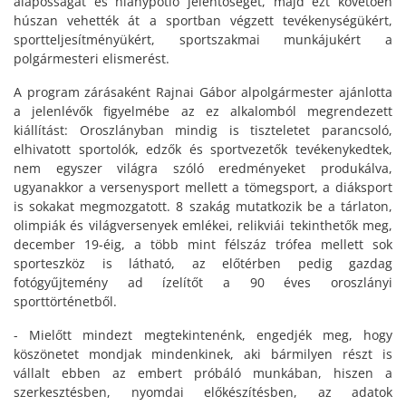
alaposságát és hiánypótló jelentőségét, majd ezt követően
húszan vehették át a sportban végzett tevékenységükért,
sportteljesítményükért, sportszakmai munkájukért a
polgármesteri elismerést.
A program zárásaként Rajnai Gábor alpolgármester ajánlotta
a jelenlévők figyelmébe az ez alkalomból megrendezett
kiállítást: Oroszlányban mindig is tiszteletet parancsoló,
elhivatott sportolók, edzők és sportvezetők tevékenykedtek,
nem egyszer világra szóló eredményeket produkálva,
ugyanakkor a versenysport mellett a tömegsport, a diáksport
is sokakat megmozgatott. 8 szakág mutatkozik be a tárlaton,
olimpiák és világversenyek emlékei, relikviái tekinthetők meg,
december 19-éig, a több mint félszáz trófea mellett sok
sporteszköz is látható, az előtérben pedig gazdag
fotógyűjtemény ad ízelítőt a 90 éves oroszlányi
sporttörténetből.
- Mielőtt mindezt megtekintenénk, engedjék meg, hogy
köszönetet mondjak mindenkinek, aki bármilyen részt is
vállalt ebben az embert próbáló munkában, hiszen a
szerkesztésben, nyomdai előkészítésben, az adatok