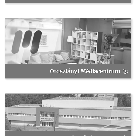
Oroszlányi Médiacentrum