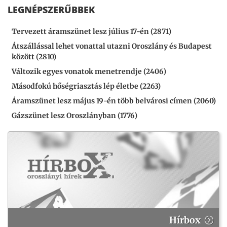
LEGNÉPSZERŰBBEK
Tervezett áramszünet lesz július 17-én (2871)
Átszállással lehet vonattal utazni Oroszlány és Budapest
között (2810)
Változik egyes vonatok menetrendje (2406)
Másodfokú hőségriasztás lép életbe (2263)
Áramszünet lesz május 19-én több belvárosi címen (2060)
Gázszünet lesz Oroszlányban (1776)
Hírbox