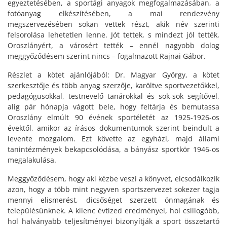
egyeztetésében, a sportági anyagok megfogalmazásában, a
fotóanyag elkészítésében, a mai rendezvény
megszervezésében sokan vettek részt, akik név szerinti
felsorolása lehetetlen lenne. Jót tettek, s mindezt jól tették,
Oroszlányért, a városért tették – ennél nagyobb dolog
meggyőződésem szerint nincs – fogalmazott Rajnai Gábor.
Részlet a kötet ajánlójából: Dr. Magyar György, a kötet
szerkesztője és több anyag szerzője, karöltve sportvezetőkkel,
pedagógusokkal, testnevelő tanárokkal és sok-sok segítővel,
alig pár hónapja vágott bele, hogy feltárja és bemutassa
Oroszlány elmúlt 90 évének sportéletét az 1925-1926-os
évektől, amikor az írásos dokumentumok szerint beindult a
levente mozgalom. Ezt követte az egyházi, majd állami
tanintézmények bekapcsolódása, a bányász sportkör 1946-os
megalakulása.
Meggyőződésem, hogy aki kézbe veszi a könyvet, elcsodálkozik
azon, hogy a több mint negyven sportszervezet sokezer tagja
mennyi elismerést, dicsőséget szerzett önmagának és
településünknek. A kilenc évtized eredményei, hol csillogóbb,
hol halványabb teljesítményei bizonyítják a sport összetartó