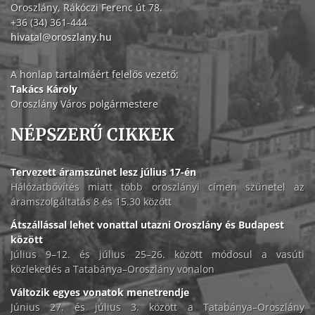
Oroszlány, Rákóczi Ferenc út 78.
+36 (34) 361-444
hivatal@oroszlany.hu
A honlap tartalmáért felelős vezető:
Takács Károly
Oroszlány Város polgármestere
NÉPSZERŰ CIKKEK
Tervezett áramszünet lesz július 17-én
Hálózatbővítés miatt több oroszlányi címen szünetel az
áramszolgáltatás 8 és 15.30 között
Átszállással lehet vonattal utazni Oroszlány és Budapest
között
Július 9–12. és július 25–26. között módosul a vasúti
közlekedés a Tatabánya–Oroszlány vonalon
Változik egyes vonatok menetrendje
Június 27. és július 3. között a Tatabánya–Oroszlány