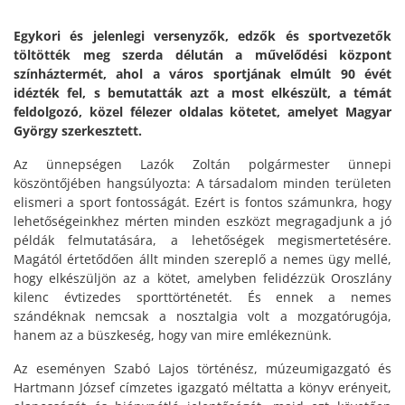
Egykori és jelenlegi versenyzők, edzők és sportvezetők
töltötték meg szerda délután a művelődési központ
színháztermét, ahol a város sportjának elmúlt 90 évét
idézték fel, s bemutatták azt a most elkészült, a témát
feldolgozó, közel félezer oldalas kötetet, amelyet Magyar
György szerkesztett.
Az ünnepségen Lazók Zoltán polgármester ünnepi
köszöntőjében hangsúlyozta: A társadalom minden területen
elismeri a sport fontosságát. Ezért is fontos számunkra, hogy
lehetőségeinkhez mérten minden eszközt megragadjunk a jó
példák felmutatására, a lehetőségek megismertetésére.
Magától értetődően állt minden szereplő a nemes ügy mellé,
hogy elkészüljön az a kötet, amelyben felidézzük Oroszlány
kilenc évtizedes sporttörténetét. És ennek a nemes
szándéknak nemcsak a nosztalgia volt a mozgatórugója,
hanem az a büszkeség, hogy van mire emlékeznünk.
Az eseményen Szabó Lajos történész, múzeumigazgató és
Hartmann József címzetes igazgató méltatta a könyv erényeit,