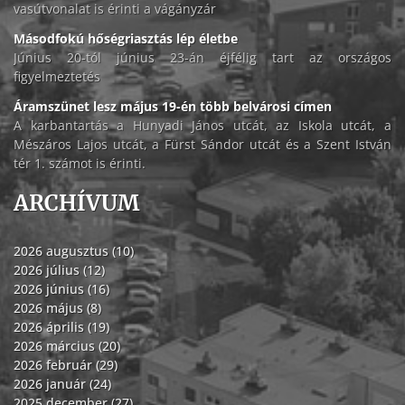
vasútvonalat is érinti a vágányzár
Másodfokú hőségriasztás lép életbe
Június 20-tól június 23-án éjfélig tart az országos
figyelmeztetés
Áramszünet lesz május 19-én több belvárosi címen
A karbantartás a Hunyadi János utcát, az Iskola utcát, a
Mészáros Lajos utcát, a Fürst Sándor utcát és a Szent István
tér 1. számot is érinti.
ARCHÍVUM
2026 augusztus (10)
2026 július (12)
2026 június (16)
2026 május (8)
2026 április (19)
2026 március (20)
2026 február (29)
2026 január (24)
2025 december (27)