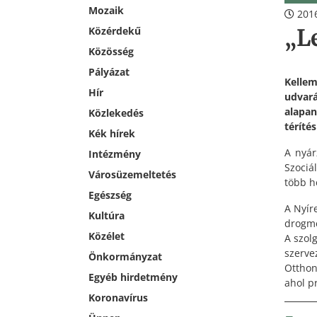
Mozaik
2016
„L
Közérdekű
Közösség
Pályázat
Kelle
Hír
udvar
alapa
Közlekedés
téríté
Kék hírek
A nyár
Intézmény
Szociá
Városüzemeltetés
több h
Egészség
A Nyír
Kultúra
drogme
Közélet
A szol
szerv
Önkormányzat
Otthon
Egyéb hirdetmény
ahol p
Koronavírus