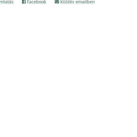
mtatás
Facebook
Küldés emailben