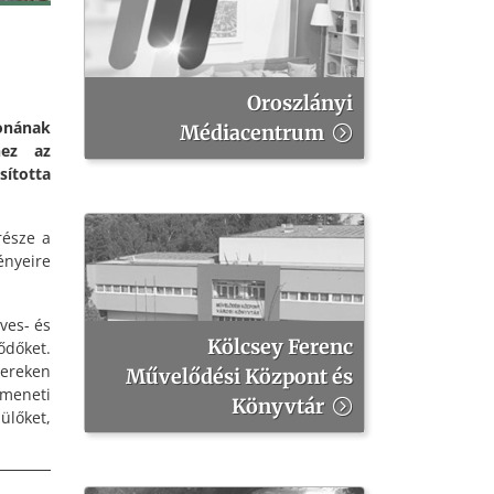
Oroszlányi
onának
Médiacentrum
hez az
ította
része a
ényeire
ves- és
Kölcsey Ferenc
ődőket.
tereken
Művelődési Központ és
meneti
Könyvtár
ülőket,