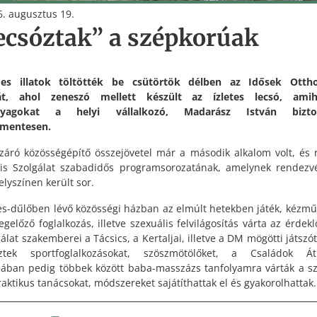
. augusztus 19.
ecsóztak” a szépkorúak
mes illatok töltötték be csütörtök délben az Idősek Otth
át, ahol zeneszó mellett készült az ízletes lecsó, ami
nyagokat a helyi vállalkozó, Madarász István biztos
smentesen.
záró közösségépítő összejövetel már a második alkalom volt, és 
lis Szolgálat szabadidős programsorozatának, amelynek rendezv
elyszínen került sor.
es-dűlőben lévő közösségi házban az elmúlt hetekben játék, kézmű
gelőző foglalkozás, illetve szexuális felvilágosítás várta az érdekl
gálat szakemberei a Tácsics, a Kertaljai, illetve a DM mögötti játszó
eztek sportfoglalkozásokat, szöszmötölőket, a Családok Át
ában pedig többek között baba-masszázs tanfolyamra várták a sz
raktikus tanácsokat, módszereket sajátíthattak el és gyakorolhattak.