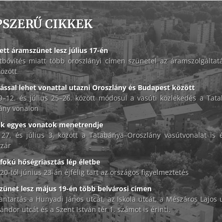
PSZERŰ CIKKEK
ett áramszünet lesz július 17-én
tbővítés miatt több oroszlányi címen szünetel az áramszolgáltat
között
lással lehet vonattal utazni Oroszlány és Budapest között
 9–12. és július 25–26. között módosul a vasúti közlekedés a Tat
ány vonalon
ik egyes vonatok menetrendje
 27. és július 3. között a Tatabánya–Oroszlány vasútvonalat is é
zár
okú hőségriasztás lép életbe
20-tól június 23-án éjfélig tart az országos figyelmeztetés
ünet lesz május 19-én több belvárosi címen
antartás a Hunyadi János utcát, az Iskola utcát, a Mészáros Lajos u
ándor utcát és a Szent István tér 1. számot is érinti.