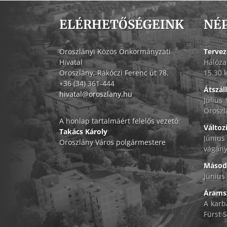
ELÉRHETŐSÉGEINK
NÉ
Oroszlányi Közös Önkormányzati
Tervez
Hivatal
Hálóza
Oroszlány, Rákóczi Ferenc út 78.
15.30 
+36 (34) 361-444
Átszál
hivatal@oroszlany.hu
Július
Oroszl
A honlap tartalmáért felelős vezető:
Változ
Takács Károly
Június
Oroszlány Város polgármestere
vágány
Másodf
Június 
Áramsz
A karb
Fürst S