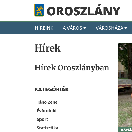
HÍREINK
A VÁROS
VÁROSHÁZA
Hírek
Hírek Oroszlányban
KATEGÓRIÁK
Tánc-Zene
Évforduló
Sport
Statisztika
Közél