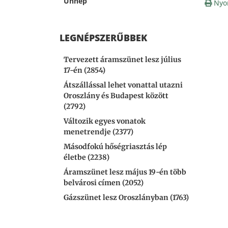
Ünnep
Nyo
LEGNÉPSZERŰBBEK
Tervezett áramszünet lesz július
17-én (2854)
Átszállással lehet vonattal utazni
Oroszlány és Budapest között
(2792)
Változik egyes vonatok
menetrendje (2377)
Másodfokú hőségriasztás lép
életbe (2238)
Áramszünet lesz május 19-én több
belvárosi címen (2052)
Gázszünet lesz Oroszlányban (1763)