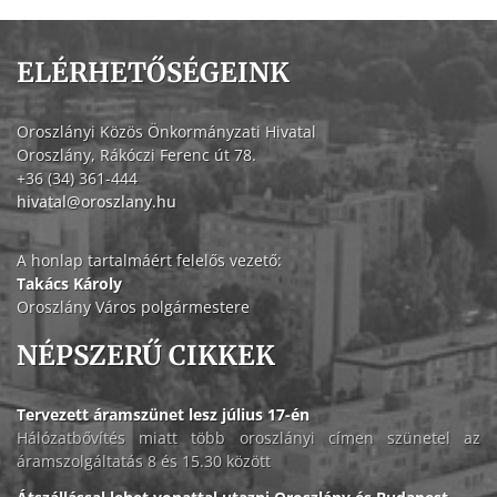
ELÉRHETŐSÉGEINK
Oroszlányi Közös Önkormányzati Hivatal
Oroszlány, Rákóczi Ferenc út 78.
+36 (34) 361-444
hivatal@oroszlany.hu
A honlap tartalmáért felelős vezető:
Takács Károly
Oroszlány Város polgármestere
NÉPSZERŰ CIKKEK
Tervezett áramszünet lesz július 17-én
Hálózatbővítés miatt több oroszlányi címen szünetel az
áramszolgáltatás 8 és 15.30 között