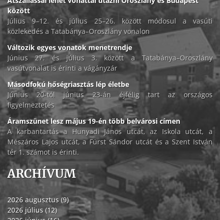
Átszállással lehet vonattal utazni Oroszlány és Budapest
között
Július 9–12. és július 25–26. között módosul a vasúti
közlekedés a Tatabánya–Oroszlány vonalon
Változik egyes vonatok menetrendje
Június 27. és július 3. között a Tatabánya–Oroszlány
vasútvonalat is érinti a vágányzár
Másodfokú hőségriasztás lép életbe
Június 20-tól június 23-án éjfélig tart az országos
figyelmeztetés
Áramszünet lesz május 19-én több belvárosi címen
A karbantartás a Hunyadi János utcát, az Iskola utcát, a
Mészáros Lajos utcát, a Fürst Sándor utcát és a Szent István
tér 1. számot is érinti.
ARCHÍVUM
2026 augusztus (9)
2026 július (12)