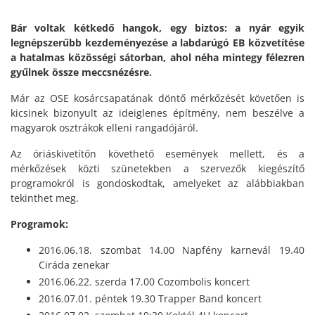
Bár voltak kétkedő hangok, egy biztos: a nyár egyik
legnépszerűbb kezdeményezése a labdarúgó EB közvetítése
a hatalmas közösségi sátorban, ahol néha mintegy félezren
gyűlnek össze meccsnézésre.
Már az OSE kosárcsapatának döntő mérkőzését követően is
kicsinek bizonyult az ideiglenes építmény, nem beszélve a
magyarok osztrákok elleni rangadójáról.
Az óriáskivetítőn követhető események mellett, és a
mérkőzések közti szünetekben a szervezők kiegészítő
programokról is gondoskodtak, amelyeket az alábbiakban
tekinthet meg.
Programok:
2016.06.18. szombat 14.00 Napfény karnevál 19.40
Ciráda zenekar
2016.06.22. szerda 17.00 Cozombolis koncert
2016.07.01. péntek 19.30 Trapper Band koncert