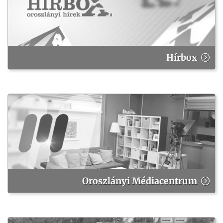
Hírbox
Oroszlányi Médiacentrum