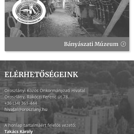
Bányászati Múzeum
ELÉRHETŐSÉGEINK
Oroszlányi Közös Önkormányzati Hivatal
Oroszlány, Rákóczi Ferenc út 78.
+36 (34) 361-444
hivatal@oroszlany.hu
A honlap tartalmáért felelős vezető:
Takács Károly