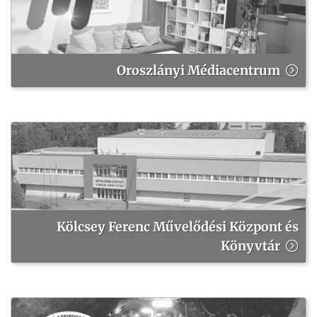
Oroszlányi Médiacentrum
Kölcsey Ferenc Művelődési Központ és
Könyvtár