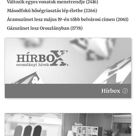
Változik egyes vonatok menetrendje (2416)
Másodfokú hőségriasztás lép életbe (2266)
Áramszünet lesz május 19-én több belvárosi címen (2061)
Gázszünet lesz Oroszlányban (1778)
Hírbox