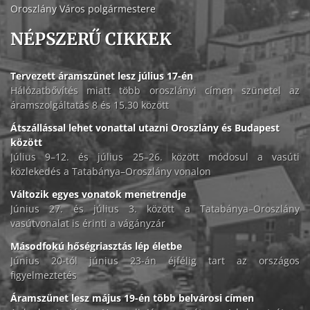
Oroszlány Város polgármestere
NÉPSZERŰ CIKKEK
Tervezett áramszünet lesz július 17-én
Hálózatbővítés miatt több oroszlányi címen szünetel az
áramszolgáltatás 8 és 15.30 között
Átszállással lehet vonattal utazni Oroszlány és Budapest
között
Július 9–12. és július 25–26. között módosul a vasúti
közlekedés a Tatabánya–Oroszlány vonalon
Változik egyes vonatok menetrendje
Június 27. és július 3. között a Tatabánya–Oroszlány
vasútvonalat is érinti a vágányzár
Másodfokú hőségriasztás lép életbe
Június 20-tól június 23-án éjfélig tart az országos
figyelmeztetés
Áramszünet lesz május 19-én több belvárosi címen