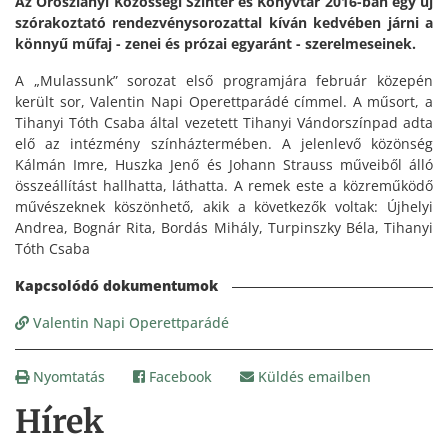
Az Oroszlányi Közösségi Színtér és Könyvtár 2016-ban egy új
szórakoztató rendezvénysorozattal kíván kedvében járni a
könnyű műfaj - zenei és prózai egyaránt - szerelmeseinek.
A „Mulassunk” sorozat első programjára február közepén
került sor, Valentin Napi Operettparádé címmel. A műsort, a
Tihanyi Tóth Csaba által vezetett Tihanyi Vándorszínpad adta
elő az intézmény színháztermében. A jelenlevő közönség
Kálmán Imre, Huszka Jenő és Johann Strauss műveiből álló
összeállítást hallhatta, láthatta. A remek este a közreműködő
művészeknek köszönhető, akik a következők voltak: Újhelyi
Andrea, Bognár Rita, Bordás Mihály, Turpinszky Béla, Tihanyi
Tóth Csaba
Valentin Napi Operettparádé
Nyomtatás
Facebook
Küldés emailben
Hírek