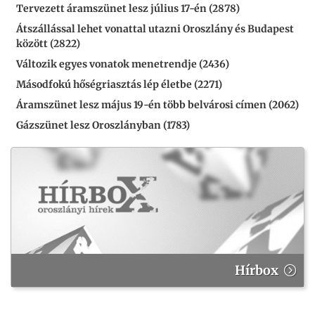
Tervezett áramszünet lesz július 17-én (2878)
Átszállással lehet vonattal utazni Oroszlány és Budapest
között (2822)
Változik egyes vonatok menetrendje (2436)
Másodfokú hőségriasztás lép életbe (2271)
Áramszünet lesz május 19-én több belvárosi címen (2062)
Gázszünet lesz Oroszlányban (1783)
Hírbox