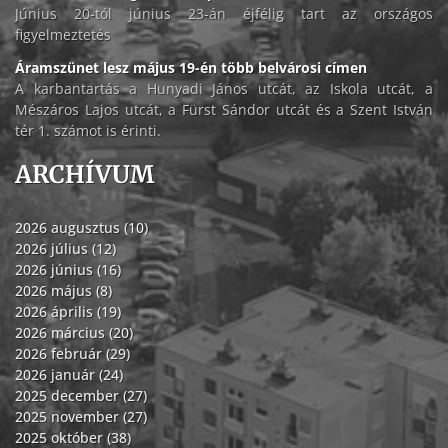
Június 20-tól június 23-án éjfélig tart az országos
figyelmeztetés
Áramszünet lesz május 19-én több belvárosi címen
A karbantartás a Hunyadi János utcát, az Iskola utcát, a
Mészáros Lajos utcát, a Fürst Sándor utcát és a Szent István
tér 1. számot is érinti.
ARCHÍVUM
2026 augusztus (10)
2026 július (12)
2026 június (16)
2026 május (8)
2026 április (19)
2026 március (20)
2026 február (29)
2026 január (24)
2025 december (27)
2025 november (27)
2025 október (38)