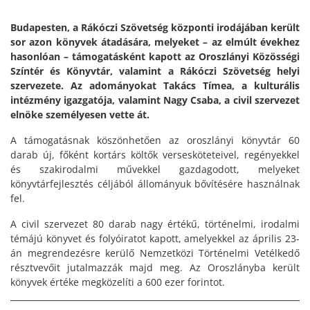
Budapesten, a Rákóczi Szövetség központi irodájában került
sor azon könyvek átadására, melyeket – az elmúlt évekhez
hasonlóan – támogatásként kapott az Oroszlányi Közösségi
Színtér és Könyvtár, valamint a Rákóczi Szövetség helyi
szervezete. Az adományokat Takács Tímea, a kulturális
intézmény igazgatója, valamint Nagy Csaba, a civil szervezet
elnöke személyesen vette át.
A támogatásnak köszönhetően az oroszlányi könyvtár 60
darab új, főként kortárs költők versesköteteivel, regényekkel
és szakirodalmi művekkel gazdagodott, melyeket
könyvtárfejlesztés céljából állományuk bővítésére használnak
fel.
A civil szervezet 80 darab nagy értékű, történelmi, irodalmi
témájú könyvet és folyóiratot kapott, amelyekkel az április 23-
án megrendezésre kerülő Nemzetközi Történelmi Vetélkedő
résztvevőit jutalmazzák majd meg. Az Oroszlányba került
könyvek értéke megközelíti a 600 ezer forintot.