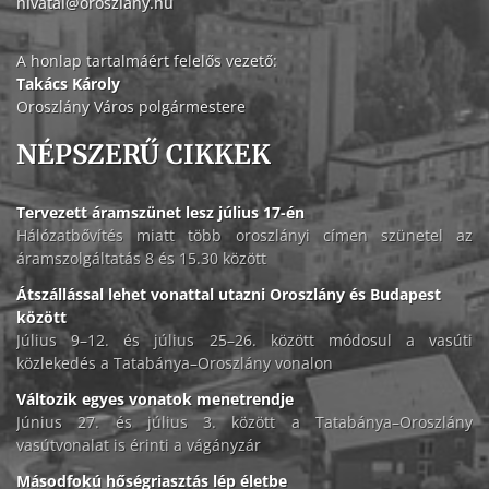
hivatal@oroszlany.hu
A honlap tartalmáért felelős vezető:
Takács Károly
Oroszlány Város polgármestere
NÉPSZERŰ CIKKEK
Tervezett áramszünet lesz július 17-én
Hálózatbővítés miatt több oroszlányi címen szünetel az
áramszolgáltatás 8 és 15.30 között
Átszállással lehet vonattal utazni Oroszlány és Budapest
között
Július 9–12. és július 25–26. között módosul a vasúti
közlekedés a Tatabánya–Oroszlány vonalon
Változik egyes vonatok menetrendje
Június 27. és július 3. között a Tatabánya–Oroszlány
vasútvonalat is érinti a vágányzár
Másodfokú hőségriasztás lép életbe