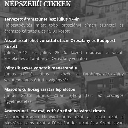
NÉPSZERŰ CIKKEK
Tervezett áramszünet lesz július 17-én
Hálózatbővítés miatt több oroszlányi címen szünetel az
áramszolgáltatás 8 és 15.30 között
Átszállással lehet vonattal utazni Oroszlány és Budapest
között
Július 9–12. és július 25–26. között módosul a vasúti
közlekedés a Tatabánya–Oroszlány vonalon
Változik egyes vonatok menetrendje
Június 27. és július 3. között a Tatabánya–Oroszlány
vasútvonalat is érinti a vágányzár
Másodfokú hőségriasztás lép életbe
Június 20-tól június 23-án éjfélig tart az országos
figyelmeztetés
Áramszünet lesz május 19-én több belvárosi címen
A karbantartás a Hunyadi János utcát, az Iskola utcát, a
Mészáros Lajos utcát, a Fürst Sándor utcát és a Szent István