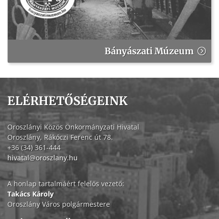
Bányászati Múzeum
ELÉRHETŐSÉGEINK
Oroszlányi Közös Önkormányzati Hivatal
Oroszlány, Rákóczi Ferenc út 78.
+36 (34) 361-444
hivatal@oroszlany.hu
A honlap tartalmáért felelős vezető:
Takács Károly
Oroszlány Város polgármestere