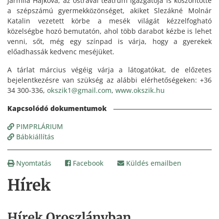
Jarmila Hájková, az ostravai teátrum igazgatója is köszöntötte
a szépszámú gyermekközönséget, akiket Slezákné Molnár
Katalin vezetett körbe a mesék világát kézzelfogható
közelségbe hozó bemutatón, ahol több darabot kézbe is lehet
venni, sőt, még egy színpad is várja, hogy a gyerekek
előadhassák kedvenc meséjüket.
A tárlat március végéig várja a látogatókat, de előzetes
bejelentkezésre van szükség az alábbi elérhetőségeken: +36
34 300-336,
okszik1@gmail.com
,
www.okszik.hu
PIMPRLÁRIUM
Bábkiállítás
Nyomtatás
Facebook
Küldés emailben
Hírek
Hírek Oroszlányban