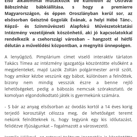
Első alkalommal mutatkozik be külföldön az Ostravai
Bábszínház bábkiállítása, s hogy a premierre
Magyarországon, és éppen Oroszlányban kerül sor, az
elsősorban Geisztné Gogolák Évának, a helyi Hébé Tánc-,
Képző- és Színművészeti Alapfokú Művészetoktatási
Intézmény vezetőjének köszönhető, aki jó kapcsolatokkal
rendelkezik a csehországi városban – hangzott el hétfő
délután a művelődési központban, a megnyitó ünnepségen.
A lenyűgöző, Pimplárium címet viselő interaktív tárlaton
Takács Tímea az intézmény igazgatója köszöntötte elsőként a
megjelenteket, majd Lazók Zoltán polgármester arról szólt,
hogy amikor kézbe veszünk egy bábot, különösen a felnőttek,
bizony nem mindig vesszük észre a benne rejlő
lehetőségeket, pedig a bábozás nemcsak szórakoztató, de
komolyan elgondolkodtató játék is gyermekünk számára.
- S bár az anyag elsősorban az óvodás kortól a 14 éves korig
terjedő korosztályt célozza meg, de lehetőséget teremt
nekünk felnőtteknek is, hogy tegyünk egy kis időutazást,
felidézve ifjúságunkat – fogalmazott a városvezető.