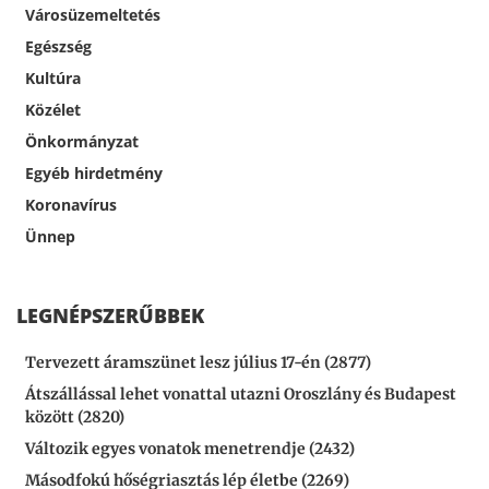
Városüzemeltetés
Egészség
Kultúra
Közélet
Önkormányzat
Egyéb hirdetmény
Koronavírus
Ünnep
LEGNÉPSZERŰBBEK
Tervezett áramszünet lesz július 17-én (2877)
Átszállással lehet vonattal utazni Oroszlány és Budapest
között (2820)
Változik egyes vonatok menetrendje (2432)
Másodfokú hőségriasztás lép életbe (2269)