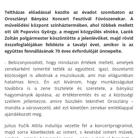
Teltházas előadással kezdte az évadot szombaton az
Oroszlányi Bányász Koncert Fesztivál Fúvószenekar. A
művelődési központ színháztermében, ahol többek mellett
ott ült Popovics György, a megyei közgyűlés elnöke, Lazók
Zoltán polgármester köszöntötte a jelenlévőket, majd rövid
összefoglalójában felidézte a tavalyi évet, amikor is az
együttes fennállásának 70 éves évfordulóját ünnepelte.
- Bebizonyosodott, hogy mindazon értékek mellett, amelyek
zenekarként ismertté tették az együttest, igazi, összetartó
közösséget is alkotnak a muzsikusok, ami mai világunkban
hatalmas kincs. Én azt kívánom, hogy munkásságukat
továbbra is a zene tisztelete és szeretete, a bányász
hagyományok ápolása, az értékteremtés és az a közösségi
szellem jellemezze, amire büszkén tekinthet Oroszlány –
mondta a városvezető, akit ezt követően zenekar emléklappal
ajándékozott meg.
Julius Fučík Attila indulója vezette fel a koncertprogramot,
majd sorra következtek az ismert, s kevésbé ismert művek,