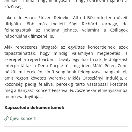
amiket – immár hagyományosan – nagy ovációval fogadott a
közönség.
Jakob de Haan, Steven Reineke, Alfred Bösendorfer műveit
dirigálta több más mellett Sági Richárd karnagy, de
felhangzottak az Indiana Johnes, valamint a Csillagok
háborújának filmzenéi is.
Akik rendszeres látogatói az együttes koncertjeinek, azok
tapasztalhatták, hogy mindig valamilyen meglepetés is
szerepel a repertoárban. Tavaly egy hard rock feldolgozást
interpretáltak a Deep Purple-től, míg idén Máté Péter, Zene
nélkül mit érek én című songjának feldogozása hangzott el,
amit rögtön követett Warenka Miklós Oroszlányi indulója, a
közönség pedig felállva, percekig tartó vastapssal köszönte
meg a Bányász Koncert Fesztivál Fúvószenekar élményszámba
menő évadnyitóját.
Újévi koncert