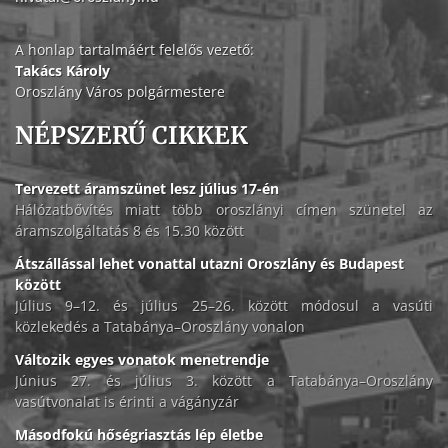
A honlap tartalmáért felelős vezető:
Takács Károly
Oroszlány Város polgármestere
NÉPSZERŰ CIKKEK
Tervezett áramszünet lesz július 17-én
Hálózatbővítés miatt több oroszlányi címen szünetel az
áramszolgáltatás 8 és 15.30 között
Átszállással lehet vonattal utazni Oroszlány és Budapest
között
Július 9–12. és július 25–26. között módosul a vasúti
közlekedés a Tatabánya–Oroszlány vonalon
Változik egyes vonatok menetrendje
Június 27. és július 3. között a Tatabánya–Oroszlány
vasútvonalat is érinti a vágányzár
Másodfokú hőségriasztás lép életbe