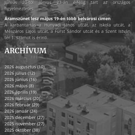
Június 20-tól június 23-án éjfélig tart az országos
figyelmeztetés
Áramszünet lesz május 19-én több belvárosi címen
A karbantartás a Hunyadi János utcát, az Iskola utcát, a
Mészáros Lajos utcát, a Fürst Sándor utcát és a Szent István
tér 1. számot is érinti.
ARCHÍVUM
2026 augusztus (10)
2026 július (12)
2026 június (16)
2026 május (8)
2026 április (19)
2026 március (20)
2026 február (29)
2026 január (24)
2025 december (27)
2025 november (27)
2025 október (38)