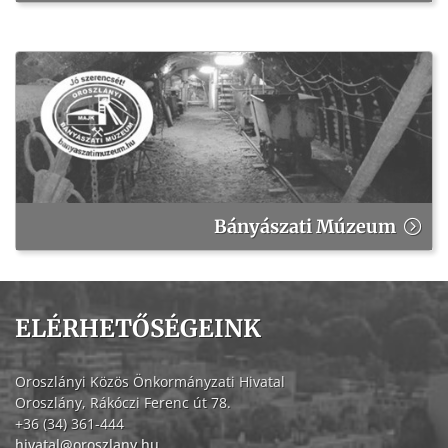
Bányászati Múzeum
ELÉRHETŐSÉGEINK
Oroszlányi Közös Önkormányzati Hivatal
Oroszlány, Rákóczi Ferenc út 78.
+36 (34) 361-444
hivatal@oroszlany.hu