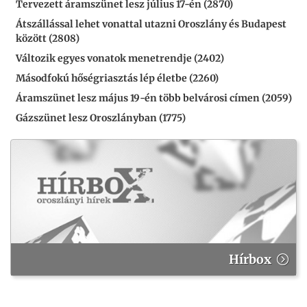
Tervezett áramszünet lesz július 17-én (2870)
Átszállással lehet vonattal utazni Oroszlány és Budapest
között (2808)
Változik egyes vonatok menetrendje (2402)
Másodfokú hőségriasztás lép életbe (2260)
Áramszünet lesz május 19-én több belvárosi címen (2059)
Gázszünet lesz Oroszlányban (1775)
Hírbox