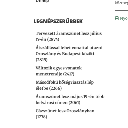
Ünnep
közmeg
Nyo
LEGNÉPSZERŰBBEK
Tervezett áramszünet lesz július
17-én (2874)
Átszállással lehet vonattal utazni
Oroszlány és Budapest között
(2815)
Változik egyes vonatok
menetrendje (2417)
Másodfokú hőségriasztás lép
életbe (2266)
Áramszünet lesz május 19-én több
belvárosi címen (2061)
Gázszünet lesz Oroszlányban
(1778)