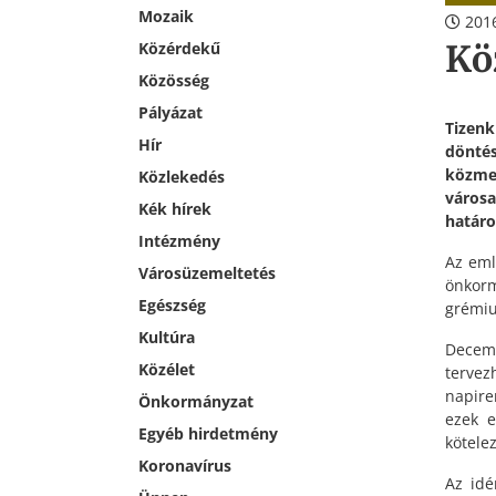
Mozaik
2016
Kö
Közérdekű
Közösség
Pályázat
Tizen
Hír
döntés
közmeg
Közlekedés
város
Kék hírek
határo
Intézmény
Az eml
Városüzemeltetés
önkorm
Egészség
grémiu
Kultúra
Decemb
Közélet
terve
napire
Önkormányzat
ezek e
Egyéb hirdetmény
kötele
Koronavírus
Az idé