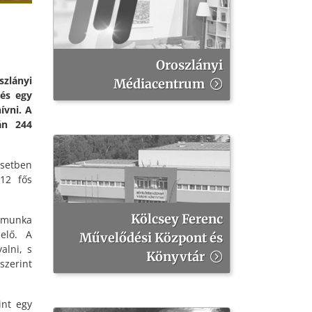
Oroszlányi
zlányi
Médiacentrum
 és egy
ívni. A
án 244
esetben
 12 fős
Kölcsey Ferenc
i munka
elő. A
Művelődési Központ és
alni, s
Könyvtár
szerint
int egy