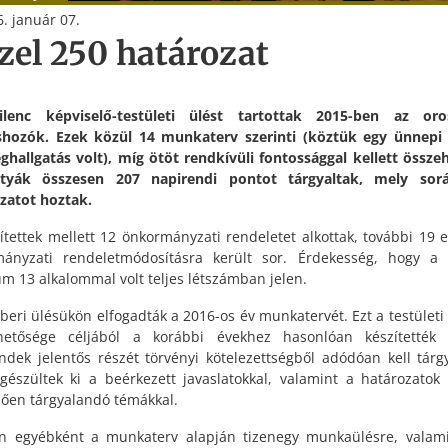
. január 07.
zel 250 határozat
kilenc képviselő-testületi ülést tartottak 2015-ben az oros
hozók. Ezek közül 14 munkaterv szerinti (köztük egy ünnepi
hallgatás volt), míg ötöt rendkívüli fontossággal kellett összeh
atyák összesen 207 napirendi pontot tárgyaltak, mely sor
zatot hoztak.
ítettek mellett 12 önkormányzati rendeletet alkottak, további 19 
ányzati rendeletmódosításra került sor. Érdekesség, hogy a
m 13 alkalommal volt teljes létszámban jelen.
eri ülésükön elfogadták a 2016-os év munkatervét. Ezt a testület
zhetősége céljából a korábbi évekhez hasonlóan készítették 
ndek jelentős részét törvényi kötelezettségből adódóan kell tárgy
gészültek ki a beérkezett javaslatokkal, valamint a határozatok 
zően tárgyalandó témákkal.
n egyébként a munkaterv alapján tizenegy munkaülésre, valam