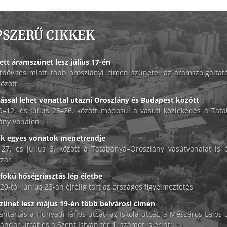
PSZERŰ CIKKEK
ett áramszünet lesz július 17-én
tbővítés miatt több oroszlányi címen szünetel az áramszolgáltat
között
lással lehet vonattal utazni Oroszlány és Budapest között
 9–12. és július 25–26. között módosul a vasúti közlekedés a Tat
ány vonalon
ik egyes vonatok menetrendje
 27. és július 3. között a Tatabánya–Oroszlány vasútvonalat is é
zár
okú hőségriasztás lép életbe
20-tól június 23-án éjfélig tart az országos figyelmeztetés
ünet lesz május 19-én több belvárosi címen
antartás a Hunyadi János utcát, az Iskola utcát, a Mészáros Lajos u
ándor utcát és a Szent István tér 1. számot is érinti.