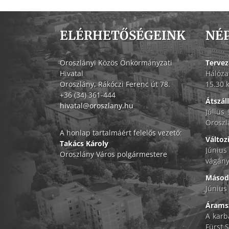
ELÉRHETŐSÉGEINK
NÉ
Oroszlányi Közös Önkormányzati
Tervez
Hivatal
Hálóza
Oroszlány, Rákóczi Ferenc út 78.
15.30 
+36 (34) 361-444
Átszál
hivatal@oroszlany.hu
Július
Oroszl
A honlap tartalmáért felelős vezető:
Változ
Takács Károly
Június
Oroszlány Város polgármestere
vágány
Másodf
Június 
Áramsz
A karb
Fürst S