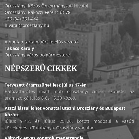
Oroszlányi Közös Önkormányzati Hivatal
Oroszlány, Rákóczi Ferenc út 78.
+36 (34) 361-444
hivatal@oroszlany.hu
A honlap tartalmáért felelős vezető:
Takács Károly
Oroszlány Város polgármestere
NÉPSZERŰ CIKKEK
Tervezett áramszünet lesz július 17-én
Hálózatbővítés miatt több oroszlányi címen szünetel az
áramszolgáltatás 8 és 15.30 között
Átszállással lehet vonattal utazni Oroszlány és Budapest
között
Július 9–12. és július 25–26. között módosul a vasúti
közlekedés a Tatabánya–Oroszlány vonalon
Változik egyes vonatok menetrendje