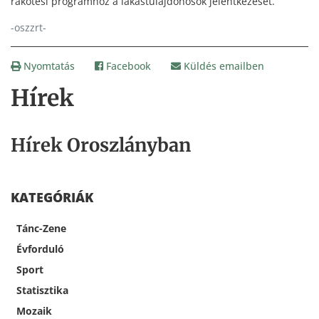
rákötési programhoz a lakástulajdonosok jelentkezését.
-oszzrt-
Nyomtatás
Facebook
Küldés emailben
Hírek
Hírek Oroszlányban
KATEGÓRIÁK
Tánc-Zene
Évforduló
Sport
Statisztika
Mozaik