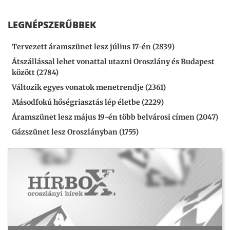
LEGNÉPSZERŰBBEK
Tervezett áramszünet lesz július 17-én (2839)
Átszállással lehet vonattal utazni Oroszlány és Budapest
között (2784)
Változik egyes vonatok menetrendje (2361)
Másodfokú hőségriasztás lép életbe (2229)
Áramszünet lesz május 19-én több belvárosi címen (2047)
Gázszünet lesz Oroszlányban (1755)