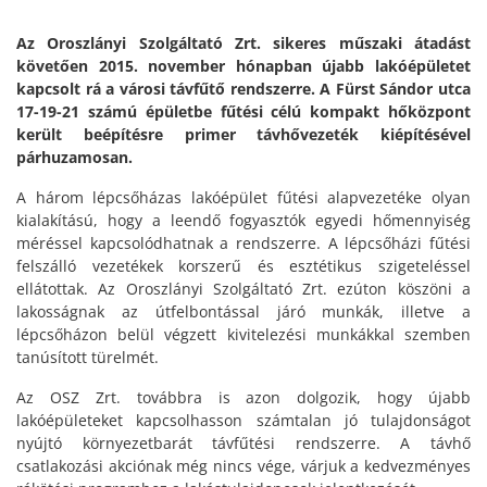
Az Oroszlányi Szolgáltató Zrt. sikeres műszaki átadást
követően 2015. november hónapban újabb lakóépületet
kapcsolt rá a városi távfűtő rendszerre. A Fürst Sándor utca
17-19-21 számú épületbe fűtési célú kompakt hőközpont
került beépítésre primer távhővezeték kiépítésével
párhuzamosan.
A három lépcsőházas lakóépület fűtési alapvezetéke olyan
kialakítású, hogy a leendő fogyasztók egyedi hőmennyiség
méréssel kapcsolódhatnak a rendszerre. A lépcsőházi fűtési
felszálló vezetékek korszerű és esztétikus szigeteléssel
ellátottak. Az Oroszlányi Szolgáltató Zrt. ezúton köszöni a
lakosságnak az útfelbontással járó munkák, illetve a
lépcsőházon belül végzett kivitelezési munkákkal szemben
tanúsított türelmét.
Az OSZ Zrt. továbbra is azon dolgozik, hogy újabb
lakóépületeket kapcsolhasson számtalan jó tulajdonságot
nyújtó környezetbarát távfűtési rendszerre. A távhő
csatlakozási akciónak még nincs vége, várjuk a kedvezményes