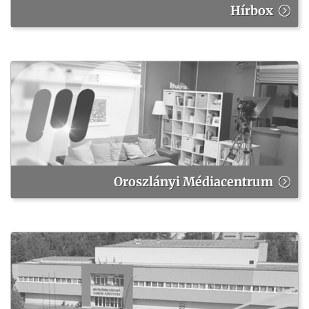
Hírbox
Oroszlányi Médiacentrum