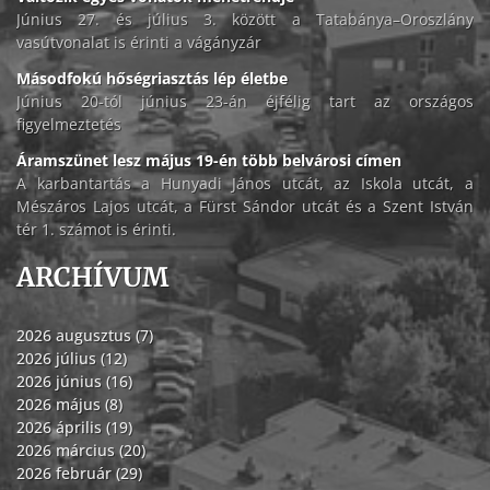
Június 27. és július 3. között a Tatabánya–Oroszlány
vasútvonalat is érinti a vágányzár
Másodfokú hőségriasztás lép életbe
Június 20-tól június 23-án éjfélig tart az országos
figyelmeztetés
Áramszünet lesz május 19-én több belvárosi címen
A karbantartás a Hunyadi János utcát, az Iskola utcát, a
Mészáros Lajos utcát, a Fürst Sándor utcát és a Szent István
tér 1. számot is érinti.
ARCHÍVUM
2026 augusztus (7)
2026 július (12)
2026 június (16)
2026 május (8)
2026 április (19)
2026 március (20)
2026 február (29)