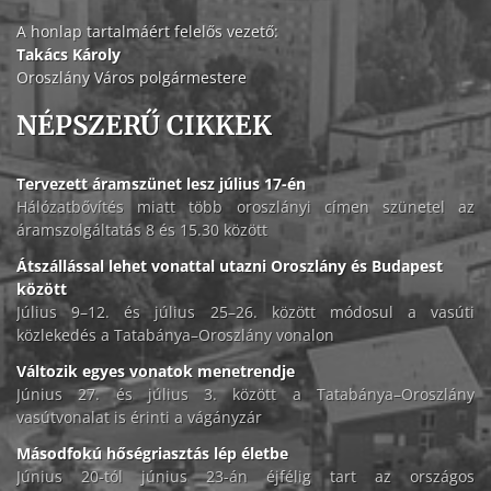
A honlap tartalmáért felelős vezető:
Takács Károly
Oroszlány Város polgármestere
NÉPSZERŰ CIKKEK
Tervezett áramszünet lesz július 17-én
Hálózatbővítés miatt több oroszlányi címen szünetel az
áramszolgáltatás 8 és 15.30 között
Átszállással lehet vonattal utazni Oroszlány és Budapest
között
Július 9–12. és július 25–26. között módosul a vasúti
közlekedés a Tatabánya–Oroszlány vonalon
Változik egyes vonatok menetrendje
Június 27. és július 3. között a Tatabánya–Oroszlány
vasútvonalat is érinti a vágányzár
Másodfokú hőségriasztás lép életbe
Június 20-tól június 23-án éjfélig tart az országos