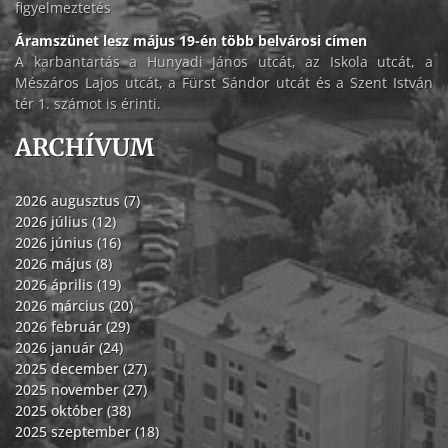
figyelmeztetés
Áramszünet lesz május 19-én több belvárosi címen
A karbantartás a Hunyadi János utcát, az Iskola utcát, a
Mészáros Lajos utcát, a Fürst Sándor utcát és a Szent István
tér 1. számot is érinti.
ARCHÍVUM
2026 augusztus (7)
2026 július (12)
2026 június (16)
2026 május (8)
2026 április (19)
2026 március (20)
2026 február (29)
2026 január (24)
2025 december (27)
2025 november (27)
2025 október (38)
2025 szeptember (18)