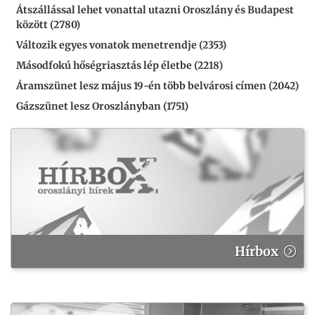
Átszállással lehet vonattal utazni Oroszlány és Budapest
között (2780)
Változik egyes vonatok menetrendje (2353)
Másodfokú hőségriasztás lép életbe (2218)
Áramszünet lesz május 19-én több belvárosi címen (2042)
Gázszünet lesz Oroszlányban (1751)
Hírbox