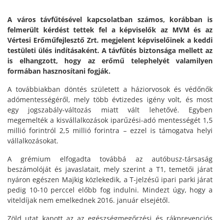
A város távfűtésével kapcsolatban számos, korábban is
felmerült kérdést tettek fel a képviselők az MVM és az
Vértesi Erőműfejlesztő Zrt. megjelent képviselőinek a keddi
testületi ülés indításaként. A távfűtés biztonsága mellett az
is elhangzott, hogy az erőmű telephelyét valamilyen
formában hasznosítani fogják.
A továbbiakban döntés született a háziorvosok és védőnők
adómentességéről, mely több évtizedes igény volt, és most
egy jogszabály-változás miatt vált lehetővé. Egyben
megemelték a kisvállalkozások iparűzési-adó mentességét 1,5
millió forintról 2,5 millió forintra – ezzel is támogatva helyi
vállalkozásokat.
A grémium elfogadta továbbá az autóbusz-társaság
beszámolóját és javaslatait, mely szerint a T1, temetői járat
nyáron egészen Majkig közlekedik, a T-jelzésű ipari parki járat
pedig 10-10 perccel előbb fog indulni. Mindezt úgy, hogy a
viteldíjak nem emelkednek 2016. január elsejétől.
Zöld utat kapott az az egészségmegőrzési és rákprevenciós