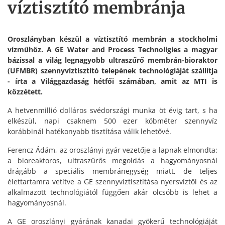
víztisztító membránja
Oroszlányban készül a víztisztító membrán a stockholmi
vízműhöz. A GE Water and Process Technoligies a magyar
bázissal a világ legnagyobb ultraszűrő membrán-bioraktor
(UFMBR) szennyvíztisztító telepének technológiáját szállítja
- írta a Világgazdaság hétfői számában, amit az MTI is
közzétett.
A hetvenmillió dolláros svédországi munka öt évig tart, s ha
elkészül, napi csaknem 500 ezer köbméter szennyvíz
korábbinál hatékonyabb tisztítása válik lehetővé.
Ferencz Ádám, az oroszlányi gyár vezetője a lapnak elmondta:
a bioreaktoros, ultraszűrős megoldás a hagyományosnál
drágább a speciális membránegység miatt, de teljes
élettartamra vetítve a GE szennyvíztisztítása nyersvíztől és az
alkalmazott technológiától függően akár olcsóbb is lehet a
hagyományosnál.
A GE oroszlányi gyárának kanadai gyökerű technológiáját