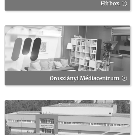
Hírbox
Oroszlányi Médiacentrum