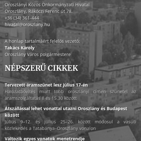
Oroszlányi Közös Önkormányzati Hivatal
Oroszlány, Rákóczi Ferenc út 78.
+36 (34) 361-444
hivatal@oroszlany.hu
A honlap tartalmáért felelős vezető:
Takács Károly
Oroszlány Város polgármestere
NÉPSZERŰ CIKKEK
Tervezett áramszünet lesz július 17-én
Hálózatbővítés miatt több oroszlányi címen szünetel az
áramszolgáltatás 8 és 15.30 között
Átszállással lehet vonattal utazni Oroszlány és Budapest
között
Július 9–12. és július 25–26. között módosul a vasúti
közlekedés a Tatabánya–Oroszlány vonalon
Változik egyes vonatok menetrendje