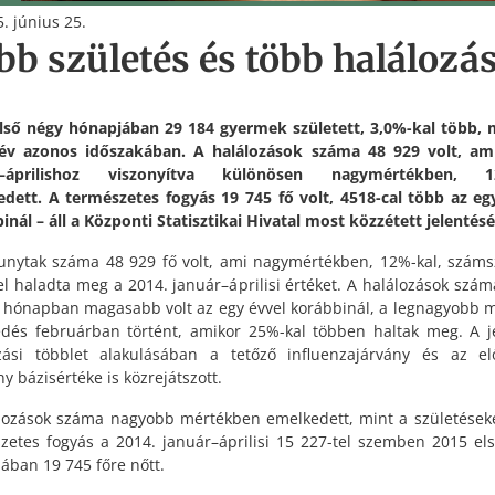
. június 25.
bb születés és több halálozá
lső négy hónapjában 29 184 gyermek született, 3,0%-kal több, 
év azonos időszakában. A halálozások száma 48 929 volt, am
r–áprilishoz viszonyítva különösen nagymértékben, 1
dett. A természetes fogyás 19 745 fő volt, 4518-cal több az eg
inál – áll a Központi Statisztikai Hivatal most közzétett jelentés
unytak száma 48 929 fő volt, ami nagymértékben, 12%-kal, szám
el haladta meg a 2014. január–áprilisi értéket. A halálozások szá
 hónapban magasabb volt az egy évvel korábbinál, a legnagyobb 
dés februárban történt, amikor 25%-kal többen haltak meg. A j
zási többlet alakulásában a tetőző influenzajárvány és az e
y bázisértéke is közrejátszott.
lozások száma nagyobb mértékben emelkedett, mint a születéseké
zetes fogyás a 2014. január–áprilisi 15 227-tel szemben 2015 el
ában 19 745 főre nőtt.