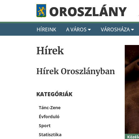
HÍREINK
A VÁROS
VÁROSHÁZA
Hírek
Hírek Oroszlányban
KATEGÓRIÁK
Tánc-Zene
Évforduló
Sport
Statisztika
Közél