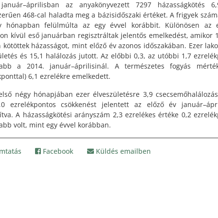
 január–áprilisban az anyakönyvezett 7297 házasságkötés 6,9
erűen 468-cal haladta meg a bázisidőszaki értéket. A frigyek szá
y hónapban felülmúlta az egy évvel korábbit. Különösen az e
on kívül eső januárban regisztráltak jelentős emelkedést, amikor 
 kötöttek házasságot, mint előző év azonos időszakában. Ezer lako
ületés és 15,1 halálozás jutott. Az előbbi 0,3, az utóbbi 1,7 ezrelék
abb a 2014. január–áprilisinál. A természetes fogyás mérték
kponttal) 6,1 ezrelékre emelkedett.
első négy hónapjában ezer élveszületésre 3,9 csecsemőhalálozás 
0 ezrelékpontos csökkenést jelentett az előző év január–ápri
ítva. A házasságkötési arányszám 2,3 ezrelékes értéke 0,2 ezrelék
bb volt, mint egy évvel korábban.
mtatás
Facebook
Küldés emailben