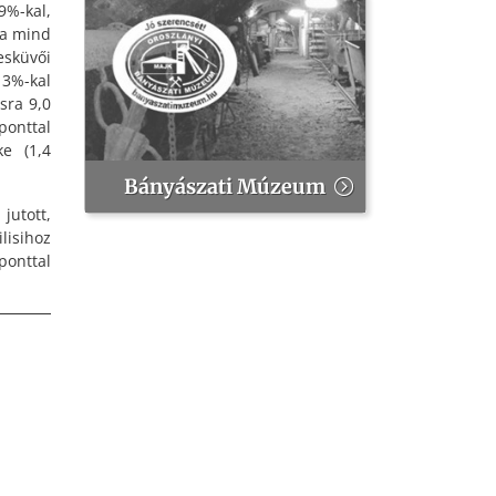
%-kal,
ma mind
sküvői
13%-kal
sra 9,0
ponttal
e (1,4
Bányászati Múzeum
jutott,
lisihoz
ponttal