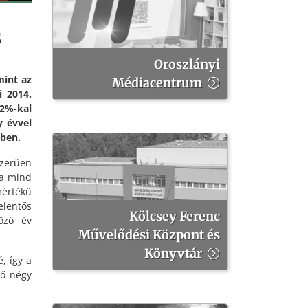
s
Oroszlányi
mint az
Médiacentrum
i 2014.
2%-kal
y évvel
ében.
szerűen
ma mind
mértékű
elentős
Kölcsey Ferenc
lőző év
Művelődési Központ és
Könyvtár
, így a
ső négy