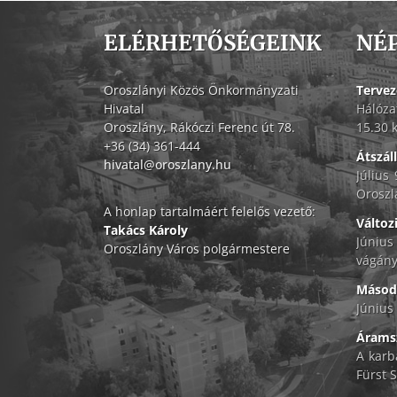
ELÉRHETŐSÉGEINK
NÉ
Oroszlányi Közös Önkormányzati
Tervez
Hivatal
Hálóza
Oroszlány, Rákóczi Ferenc út 78.
15.30 
+36 (34) 361-444
Átszál
hivatal@oroszlany.hu
Július
Oroszl
A honlap tartalmáért felelős vezető:
Változ
Takács Károly
Június
Oroszlány Város polgármestere
vágány
Másodf
Június 
Áramsz
A karb
Fürst S