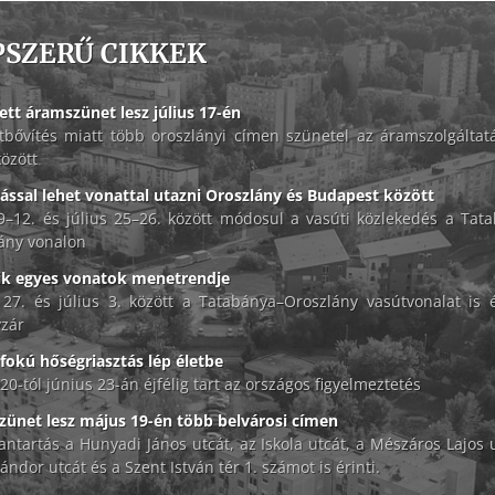
PSZERŰ CIKKEK
ett áramszünet lesz július 17-én
tbővítés miatt több oroszlányi címen szünetel az áramszolgáltat
között
lással lehet vonattal utazni Oroszlány és Budapest között
 9–12. és július 25–26. között módosul a vasúti közlekedés a Tat
ány vonalon
ik egyes vonatok menetrendje
 27. és július 3. között a Tatabánya–Oroszlány vasútvonalat is é
zár
okú hőségriasztás lép életbe
20-tól június 23-án éjfélig tart az országos figyelmeztetés
ünet lesz május 19-én több belvárosi címen
antartás a Hunyadi János utcát, az Iskola utcát, a Mészáros Lajos u
ándor utcát és a Szent István tér 1. számot is érinti.