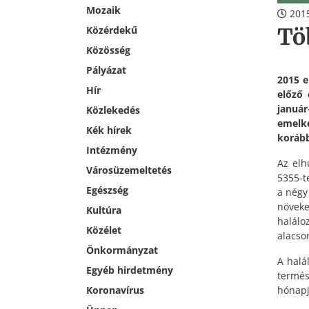
Mozaik
2015
Tö
Közérdekű
Közösség
Pályázat
2015 e
Hír
előző 
januá
Közlekedés
emelke
Kék hírek
korább
Intézmény
Az elh
Városüzemeltetés
5355-t
Egészség
a négy
növeke
Kultúra
halálo
Közélet
alacson
Önkormányzat
A halá
Egyéb hirdetmény
termés
hónapj
Koronavírus