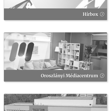
Hírbox
Oroszlányi Médiacentrum