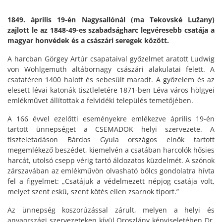
1849. április 19-én Nagysallónál (ma Tekovské Lužany)
zajlott le az 1848-49-es szabadságharc legvéresebb csatája a
magyar honvédek és a császári seregek között.
A harcban Görgey Artúr csapataival győzelmet aratott Ludwig
von Wohlgemuth altábornagy császári alakulatai felett. A
csatatéren 1400 halott és sebesült maradt. A győzelem és az
elesett lévai katonák tisztleletére 1871-ben Léva város hölgyei
emlékművet állítottak a felvidéki település temetőjében.
A 166 évvel ezelőtti eseményekre emlékezve április 19-én
tartott ünnepséget a CSEMADOK helyi szervezete. A
tiszteletadáson Bárdos Gyula országos elnök tartott
megemlékező beszédet, kiemelvén a csatában harcolók hősies
harcát, utolsó csepp vérig tartó áldozatos küzdelmét. A szónok
zárszavában az emlékművön olvasható bölcs gondolatra hívta
fel a figyelmet: „Csatájuk a védelmezett népjog csatája volt,
melyet szent eskü, szent kötés ellen zsarnok tiport.”
Az ünnepség koszorúzással zárult, melyen a helyi és
anyaországi szervezeteken kívül Oroszlány képviseletében Dr.