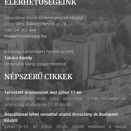
ELÉRHETŐSÉGEINK
Oroszlányi Közös Önkormányzati Hivatal
Oroszlány, Rákóczi Ferenc út 78.
+36 (34) 361-444
hivatal@oroszlany.hu
A honlap tartalmáért felelős vezető:
Takács Károly
Oroszlány Város polgármestere
NÉPSZERŰ CIKKEK
Tervezett áramszünet lesz július 17-én
Hálózatbővítés miatt több oroszlányi címen szünetel az
áramszolgáltatás 8 és 15.30 között
Átszállással lehet vonattal utazni Oroszlány és Budapest
között
Július 9–12. és július 25–26. között módosul a vasúti