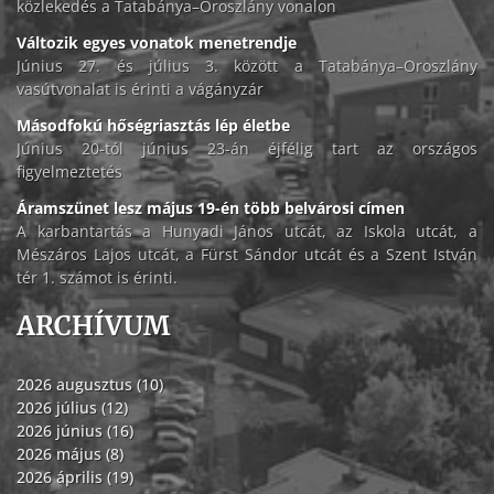
közlekedés a Tatabánya–Oroszlány vonalon
Változik egyes vonatok menetrendje
Június 27. és július 3. között a Tatabánya–Oroszlány
vasútvonalat is érinti a vágányzár
Másodfokú hőségriasztás lép életbe
Június 20-tól június 23-án éjfélig tart az országos
figyelmeztetés
Áramszünet lesz május 19-én több belvárosi címen
A karbantartás a Hunyadi János utcát, az Iskola utcát, a
Mészáros Lajos utcát, a Fürst Sándor utcát és a Szent István
tér 1. számot is érinti.
ARCHÍVUM
2026 augusztus (10)
2026 július (12)
2026 június (16)
2026 május (8)
2026 április (19)