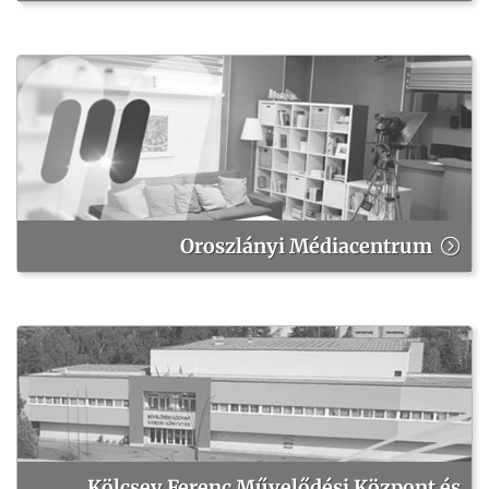
Oroszlányi Médiacentrum
Kölcsey Ferenc Művelődési Központ és