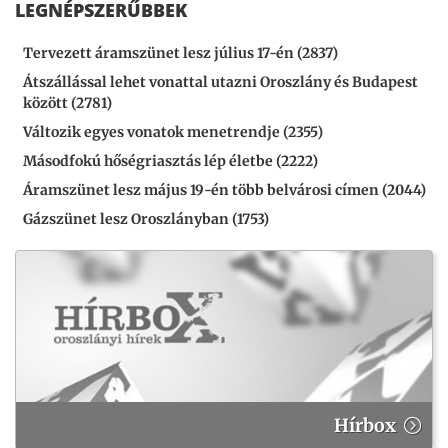
LEGNÉPSZERŰBBEK
Tervezett áramszünet lesz július 17-én (2837)
Átszállással lehet vonattal utazni Oroszlány és Budapest
között (2781)
Változik egyes vonatok menetrendje (2355)
Másodfokú hőségriasztás lép életbe (2222)
Áramszünet lesz május 19-én több belvárosi címen (2044)
Gázszünet lesz Oroszlányban (1753)
Hírbox