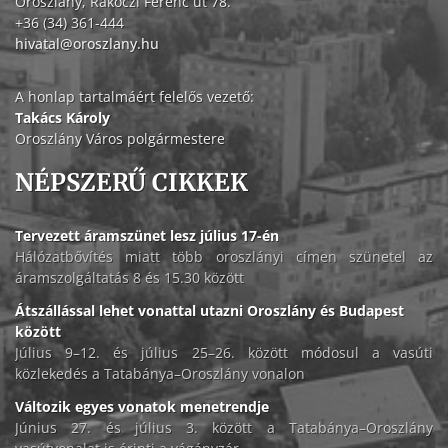
Oroszlány, Rákóczi Ferenc út 78.
+36 (34) 361-444
hivatal@oroszlany.hu
A honlap tartalmáért felelős vezető:
Takács Károly
Oroszlány Város polgármestere
NÉPSZERŰ CIKKEK
Tervezett áramszünet lesz július 17-én
Hálózatbővítés miatt több oroszlányi címen szünetel az
áramszolgáltatás 8 és 15.30 között
Átszállással lehet vonattal utazni Oroszlány és Budapest
között
Július 9–12. és július 25–26. között módosul a vasúti
közlekedés a Tatabánya–Oroszlány vonalon
Változik egyes vonatok menetrendje
Június 27. és július 3. között a Tatabánya–Oroszlány