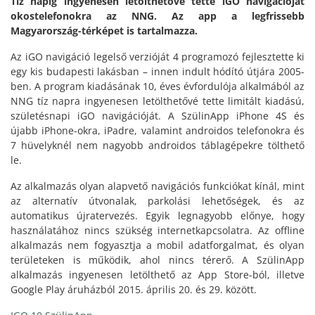
Tíz napig ingyenesen letölthetővé tette iGO navigációját
okostelefonokra az NNG. Az app a legfrissebb
Magyarország-térképet is tartalmazza.
Az iGO navigáció legelső verzióját 4 programozó fejlesztette ki
egy kis budapesti lakásban – innen indult hódító útjára 2005-
ben. A program kiadásának 10, éves évfordulója alkalmából az
NNG tíz napra ingyenesen letölthetővé tette limitált kiadású,
születésnapi iGO navigációját. A SzülinApp iPhone 4S és
újabb iPhone-okra, iPadre, valamint androidos telefonokra és
7 hüvelyknél nem nagyobb androidos táblagépekre tölthető
le.
Az alkalmazás olyan alapvető navigációs funkciókat kínál, mint
az alternatív útvonalak, parkolási lehetőségek, és az
automatikus újratervezés. Egyik legnagyobb előnye, hogy
használatához nincs szükség internetkapcsolatra. Az offline
alkalmazás nem fogyasztja a mobil adatforgalmat, és olyan
területeken is működik, ahol nincs térerő. A SzülinApp
alkalmazás ingyenesen letölthető az App Store-ból, illetve
Google Play áruházból 2015. április 20. és 29. között.