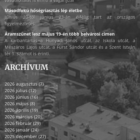
vasútvonalat is érinti a vágányzár
Másodfokú hőségriasztás lép életbe
Június 20-tól június 23-án éjfélig tart az országos
figyelmeztetés
Áramszünet lesz május 19-én több belvárosi címen
A karbantartás a Hunyadi János utcát, az Iskola utcát, a
Mészáros Lajos utcát, a Fürst Sándor utcát és a Szent István
tér 1. számot is érinti.
ARCHÍVUM
2026 augusztus (7)
2026 július (12)
2026 június (16)
2026 május (8)
2026 április (19)
2026 március (20)
2026 február (29)
2026 január (24)
2025 december (27)