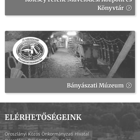
Könyvtár
Bányászati Múzeum
ELÉRHETŐSÉGEINK
Oroszlányi Közös Önkormányzati Hivatal