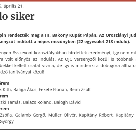
. április 21.
do siker
én rendezték meg a III. Bakony Kupát Pápán. Az Oroszlányi Ju
senyzőt indított a népes mezőnyben (22 egyesület 218 induló).
enyen összevont korosztályokban hirdettek eredményt, így nem m
a volt előnyös az indulás. Az OJC versenyzői közül is többnek 
bekkel kellett csatát vívnia, de így is mindenki a dobogóra állhato
edző tanítványai közül!
érem
Kitti, Baliga Ákos, Fekete Flórián, Reim Zsolt
érem
zki Tamás, Balázs Roland, Balogh Dávid
érem
Zsófia, Galamb Gergő, Müller Olivér, Kapitány Róbert, Kapitány 
 György