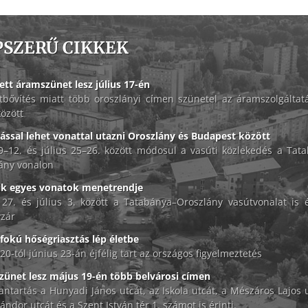
PSZERŰ CIKKEK
ett áramszünet lesz július 17-én
tbővítés miatt több oroszlányi címen szünetel az áramszolgáltat
között
lással lehet vonattal utazni Oroszlány és Budapest között
 9–12. és július 25–26. között módosul a vasúti közlekedés a Tat
ány vonalon
ik egyes vonatok menetrendje
 27. és július 3. között a Tatabánya–Oroszlány vasútvonalat is é
zár
okú hőségriasztás lép életbe
20-tól június 23-án éjfélig tart az országos figyelmeztetés
ünet lesz május 19-én több belvárosi címen
antartás a Hunyadi János utcát, az Iskola utcát, a Mészáros Lajos u
ándor utcát és a Szent István tér 1. számot is érinti.