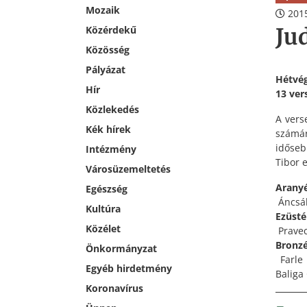
Mozaik
2015
Ju
Közérdekű
Közösség
Pályázat
Hétvég
Hír
13 ver
Közlekedés
A vers
Kék hírek
számár
időseb
Intézmény
Tibor 
Városüzemeltetés
Arany
Egészség
Áncsák 
Kultúra
Ezüst
Közélet
Pravec
Bronz
Önkormányzat
Farle 
Egyéb hirdetmény
Baliga
Koronavírus