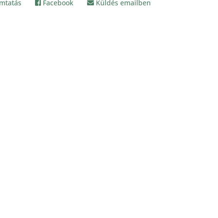
mtatás
Facebook
Küldés emailben