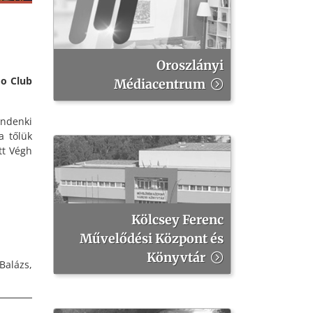
Oroszlányi
do Club
Médiacentrum
indenki
a tőlük
tt Végh
Kölcsey Ferenc
Művelődési Központ és
Könyvtár
Balázs,