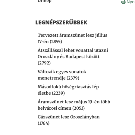
Ünnep
Nyo
LEGNÉPSZERŰBBEK
Tervezett áramszünet lesz július
17-én (2855)
Átszállással lehet vonattal utazni
Oroszlány és Budapest között
(2792)
Változik egyes vonatok
menetrendje (2379)
Másodfokú hőségriasztás lép
életbe (2239)
Áramszünet lesz május 19-én több
belvárosi címen (2053)
Gázszünet lesz Oroszlányban
(1764)