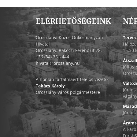
ELÉRHETŐSÉGEINK
NÉ
Oroszlányi Közös Önkormányzati
Tervez
Hivatal
Hálóza
Oroszlány, Rákóczi Ferenc út 78.
15.30 
+36 (34) 361-444
Átszál
hivatal@oroszlany.hu
Július
Oroszl
A honlap tartalmáért felelős vezető:
Változ
Takács Károly
Június
Oroszlány Város polgármestere
vágány
Másodf
Június 
Áramsz
A karb
Fürst S