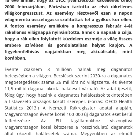
15 éve annak, hogy az UICC (Nemzetközi Rákellenes Unió)
2000 februárjában, Párizsban tartotta az első rákellenes
világkongresszust. Az esemény résztvevői ezen a napon
világméretű összefogásra szólítottak fel a gyilkos kór ellen.
A fontos esemény emlékére a kongresszus február 4-ét
rákellenes világnappá nyilvánította. Ennek a napnak a célja,
hogy a rák ellen folytatott küzdelem eszméje a világ összes
embere szívében és gondolataiban helyet kapjon. A
figyelemfelhívás napjainkban még aktuálisabb, mint
korábban.
Évente csaknem 8 millióan halnak meg daganatos
betegségben a világon. Becslések szerint 2030-ra a daganatos
megbetegedések száma 26 millióra nő világszerte, és évente
11,5 millió daganat okozta haláleset várható. Az adat ijesztő,
főleg úgy, hogy hazánk a daganatos halálozások tekintetében
a listavezető országok között szerepel. (Forrás: OECD Health
Statistics 2013.) A Nemzeti Rákregiszter adatai alapján,
Magyarországon évente közel 100 000 új daganatos eset kerül
felfedezésre. Az EU tagállamokhoz viszonyítva
Magyarországon közel kétszeres a rosszindulatú daganatok
által okozott halálesetek száma. Megyénkben az elmúlt