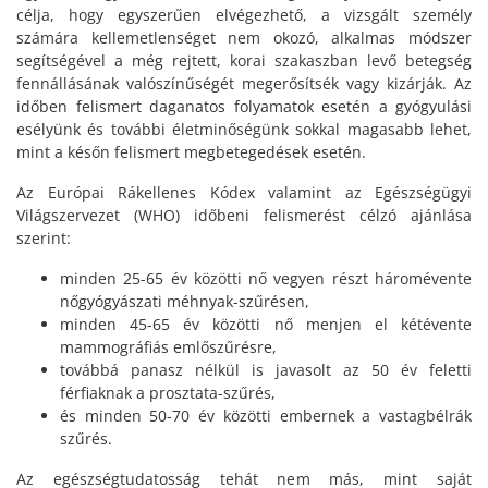
célja, hogy egyszerűen elvégezhető, a vizsgált személy
számára kellemetlenséget nem okozó, alkalmas módszer
segítségével a még rejtett, korai szakaszban levő betegség
fennállásának valószínűségét megerősítsék vagy kizárják. Az
időben felismert daganatos folyamatok esetén a gyógyulási
esélyünk és további életminőségünk sokkal magasabb lehet,
mint a későn felismert megbetegedések esetén.
Az Európai Rákellenes Kódex valamint az Egészségügyi
Világszervezet (WHO) időbeni felismerést célzó ajánlása
szerint:
minden 25-65 év közötti nő vegyen részt háromévente
nőgyógyászati méhnyak-szűrésen,
minden 45-65 év közötti nő menjen el kétévente
mammográfiás emlőszűrésre,
továbbá panasz nélkül is javasolt az 50 év feletti
férfiaknak a prosztata-szűrés,
és minden 50-70 év közötti embernek a vastagbélrák
szűrés.
Az egészségtudatosság tehát nem más, mint saját