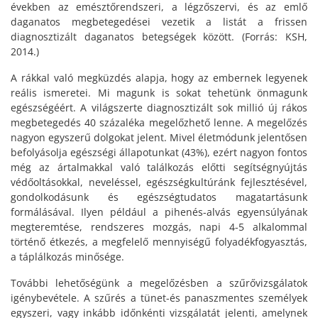
években az emésztőrendszeri, a légzőszervi, és az emlő
daganatos megbetegedései vezetik a listát a frissen
diagnosztizált daganatos betegségek között. (Forrás: KSH,
2014.)
A rákkal való megküzdés alapja, hogy az embernek legyenek
reális ismeretei. Mi magunk is sokat tehetünk önmagunk
egészségéért. A világszerte diagnosztizált sok millió új rákos
megbetegedés 40 százaléka megelőzhető lenne. A megelőzés
nagyon egyszerű dolgokat jelent. Mivel életmódunk jelentősen
befolyásolja egészségi állapotunkat (43%), ezért nagyon fontos
még az ártalmakkal való találkozás előtti segítségnyújtás
védőoltásokkal, neveléssel, egészségkultúránk fejlesztésével,
gondolkodásunk és egészségtudatos magatartásunk
formálásával. Ilyen például a pihenés-alvás egyensúlyának
megteremtése, rendszeres mozgás, napi 4-5 alkalommal
történő étkezés, a megfelelő mennyiségű folyadékfogyasztás,
a táplálkozás minősége.
További lehetőségünk a megelőzésben a szűrővizsgálatok
igénybevétele. A szűrés a tünet-és panaszmentes személyek
egyszeri, vagy inkább időnkénti vizsgálatát jelenti, amelynek