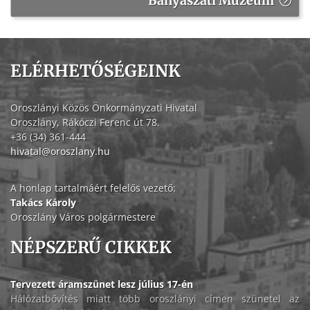
Bányászati Múzeum
ELÉRHETŐSÉGEINK
Oroszlányi Közös Önkormányzati Hivatal
Oroszlány, Rákóczi Ferenc út 78.
+36 (34) 361-444
hivatal@oroszlany.hu
A honlap tartalmáért felelős vezető:
Takács Károly
Oroszlány Város polgármestere
NÉPSZERŰ CIKKEK
Tervezett áramszünet lesz július 17-én
Hálózatbővítés miatt több oroszlányi címen szünetel az