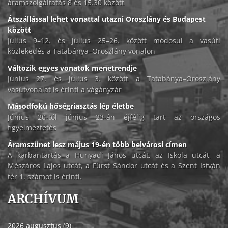
áramszolgáltatás 8 és 15.30 között
Átszállással lehet vonattal utazni Oroszlány és Budapest
között
Július 9–12. és július 25–26. között módosul a vasúti
közlekedés a Tatabánya–Oroszlány vonalon
Változik egyes vonatok menetrendje
Június 27. és július 3. között a Tatabánya–Oroszlány
vasútvonalat is érinti a vágányzár
Másodfokú hőségriasztás lép életbe
Június 20-tól június 23-án éjfélig tart az országos
figyelmeztetés
Áramszünet lesz május 19-én több belvárosi címen
A karbantartás a Hunyadi János utcát, az Iskola utcát, a
Mészáros Lajos utcát, a Fürst Sándor utcát és a Szent István
tér 1. számot is érinti.
ARCHÍVUM
2026 augusztus (9)