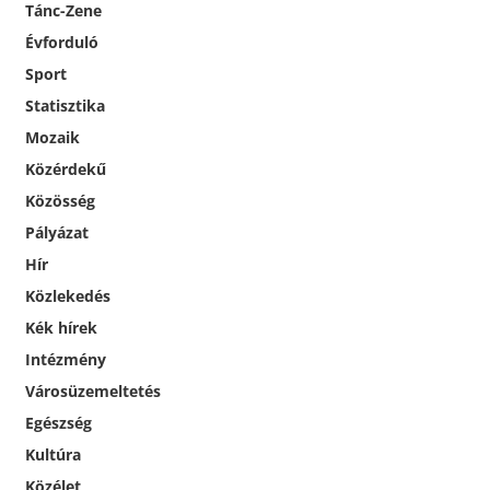
Tánc-Zene
Évforduló
Sport
Statisztika
Mozaik
Közérdekű
Közösség
Pályázat
Hír
Közlekedés
Kék hírek
Intézmény
Városüzemeltetés
Egészség
Kultúra
Közélet