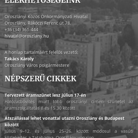
ELÉRHETŐSÉGEINK
Oroszlányi Közös Önkormányzati Hivatal
Oroszlány, Rákóczi Ferenc út 78.
+36 (34) 361-444
hivatal@oroszlany.hu
A honlap tartalmáért felelős vezető:
Takács Károly
Oroszlány Város polgármestere
NÉPSZERŰ CIKKEK
Tervezett áramszünet lesz július 17-én
Hálózatbővítés miatt több oroszlányi címen szünetel az
áramszolgáltatás 8 és 15.30 között
Átszállással lehet vonattal utazni Oroszlány és Budapest
között
Július 9–12. és július 25–26. között módosul a vasúti
közlekedés a Tatabánya–Oroszlány vonalon