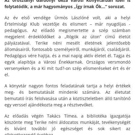
Az oroszlányi Gárdonyi Géza Városi Könyvtárban idén is
folytatódik, a már hagyományos „Így írnak Ők…” sorozat.
Az év első vendége Ürmös Lászlóné volt, aki a helyi
Értelmiségi Klub vezetője és elismert – már nyugdíjas -
pedagógus. Az előadó megismertette a szép számban
megjelent érdeklődőket a „Rögök az úton” című életút
pályázatával. Terike néni mesélt életének jelentősebb
állomásairól, fontosabb személyeiről, munkájáról, családjáról.
Pedagógus vére hajtja, és a mai napig aktív életet él. Tagja és
egyik alapítója a Városi Énekkarnak. Országos versmondó
versenyeken és a Ki mit tud?-on szép elismeréseket ért és ér
el.
A könyvtár nagyon fontos feladatának tartja a helyi értékek
meg- és bemutatását mindenki számára. Az életutat
bemutató írás felolvasása után a köztiszteletben álló tanítónő
egy verssel ajándékozta meg a résztvevőket.
Az előadás végén Takács Tímea, a bibliotéka igazgatója
köszönte meg Terike néni áldozatos munkáját, tevékenységét
és kívánt további jó egészséget és sok sikert az
elkövetkezendő évekhez.