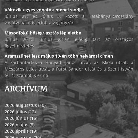
Változik egyes vonatok menetrendje
Június 27. és július 3. között a Tatabánya–Oroszlány
vasútvonalat is érinti a vágányzár
Másodfokú hőségriasztás lép életbe
Június 20-tól június 23-án éjfélig tart az országos
figyelmeztetés
Áramszünet lesz május 19-én több belvárosi címen
A karbantartás a Hunyadi János utcát, az Iskola utcát, a
Mészáros Lajos utcát, a Fürst Sándor utcát és a Szent István
tér 1. számot is érinti.
ARCHÍVUM
2026 augusztus (10)
2026 július (12)
2026 június (16)
2026 május (8)
2026 április (19)
2026 március (20)