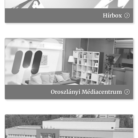
Hírbox
Oroszlányi Médiacentrum