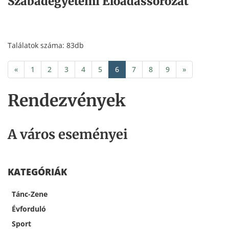
Szabadegyetemi Előadássorozat
Találatok száma: 83db
«
1
2
3
4
5
6
7
8
9
»
Rendezvények
A város eseményei
KATEGÓRIÁK
Tánc-Zene
Évforduló
Sport