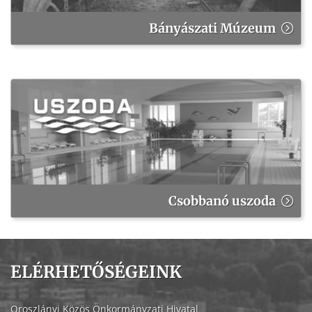
Bányászati Múzeum
Csobbanó uszoda
ELÉRHETŐSÉGEINK
Oroszlányi Közös Önkormányzati Hivatal