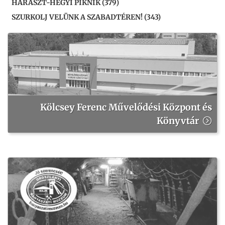
HARASZT-HEGYI PIKNIK (379)
SZURKOLJ VELÜNK A SZABADTÉREN! (343)
Kölcsey Ferenc Művelődési Központ és
Könyvtár