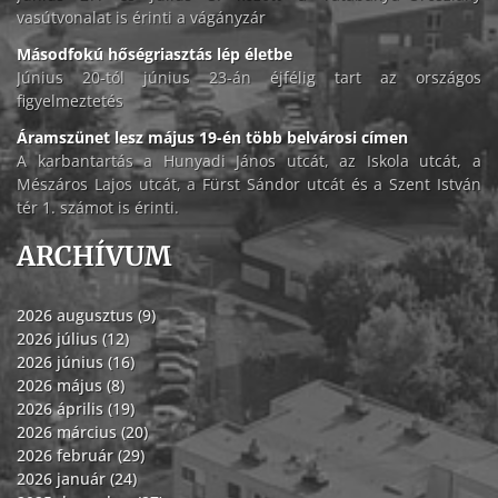
vasútvonalat is érinti a vágányzár
Másodfokú hőségriasztás lép életbe
Június 20-tól június 23-án éjfélig tart az országos
figyelmeztetés
Áramszünet lesz május 19-én több belvárosi címen
A karbantartás a Hunyadi János utcát, az Iskola utcát, a
Mészáros Lajos utcát, a Fürst Sándor utcát és a Szent István
tér 1. számot is érinti.
ARCHÍVUM
2026 augusztus (9)
2026 július (12)
2026 június (16)
2026 május (8)
2026 április (19)
2026 március (20)
2026 február (29)
2026 január (24)