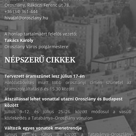
Oroszlány, Rákóczi Ferenc út 78.
+36 (34) 361-444
hivatal@oroszlany.hu
A honlap tartalmáért felelős vezető:
Takács Károly
Oroszlány Város polgármestere
NÉPSZERŰ CIKKEK
Tervezett áramszünet lesz július 17-én
Hálózatbővítés miatt több oroszlányi címen szünetel az
áramszolgáltatás 8 és 15.30 között
Átszállással lehet vonattal utazni Oroszlány és Budapest
között
Július 9–12. és július 25–26. között módosul a vasúti
közlekedés a Tatabánya–Oroszlány vonalon
Változik egyes vonatok menetrendje
Június 27. és július 3. között a Tatabánya–Oroszlány