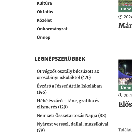
Kultúra
Ünne
Oktatás
2024
Közélet
Már
Önkormányzat
Ünnep
LEGNÉPSZERŰBBEK
Öt végzős osztály búcsúzott az
oroszlányi iskoláktól (470)
Évzáró a József Attila Iskolában
Ünne
(146)
2023
Hébé évzáró – tánc, grafika és
Elős
elismerés (129)
Nemzeti Összetartozás Napja (88)
Nyárest verssel, dallal, muzsikával
Talála
(79)