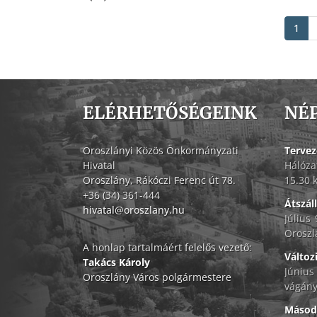
1
ELÉRHETŐSÉGEINK
NÉ
Oroszlányi Közös Önkormányzati
Tervez
Hivatal
Hálóza
Oroszlány, Rákóczi Ferenc út 78.
15.30 
+36 (34) 361-444
Átszál
hivatal@oroszlany.hu
Július
Oroszl
A honlap tartalmáért felelős vezető:
Változ
Takács Károly
Június
Oroszlány Város polgármestere
vágány
Másodf