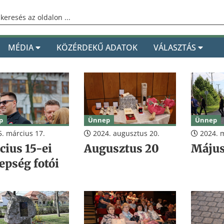
MÉDIA
KÖZÉRDEKŰ ADATOK
VÁLASZTÁS
p
Ünnep
Ünnep
. március 17.
2024. augusztus 20.
2024. m
cius 15-ei
Augusztus 20
Május
epség fotói