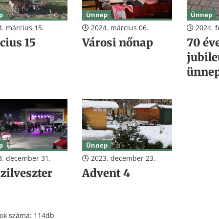
p
Ünnep
Ünnep
. március 15.
2024. március 06.
2024. f
cius 15
Városi nőnap
70 év
jubil
ünne
p
Ünnep
. december 31.
2023. december 23.
zilveszter
Advent 4
tok száma: 114db