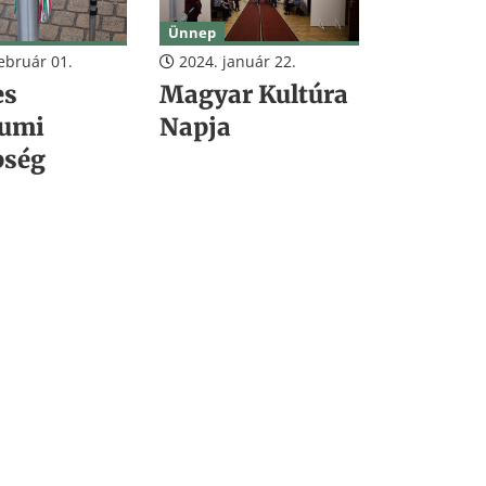
Ünnep
ebruár 01.
2024. január 22.
es
Magyar Kultúra
eumi
Napja
pség