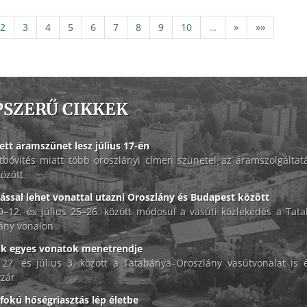
2
3
4
5
6
7
8
9
10
…
»
»»
PSZERŰ CIKKEK
ett áramszünet lesz július 17-én
tbővítés miatt több oroszlányi címen szünetel az áramszolgáltat
között
lással lehet vonattal utazni Oroszlány és Budapest között
 9–12. és július 25–26. között módosul a vasúti közlekedés a Tat
ány vonalon
ik egyes vonatok menetrendje
 27. és július 3. között a Tatabánya–Oroszlány vasútvonalat is é
zár
okú hőségriasztás lép életbe