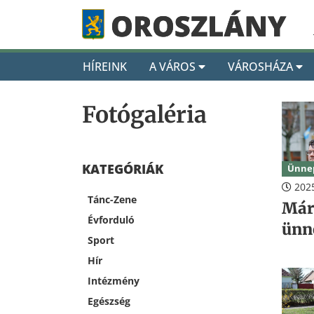
HÍREINK
A VÁROS
VÁROSHÁZA
Fotógaléria
KATEGÓRIÁK
Ünne
2025
Tánc-Zene
Már
Évforduló
ünn
Sport
Hír
Intézmény
Egészség