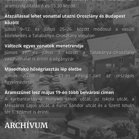
áramszolgáltatás 8 és 15.30 között
Átszállással lehet vonattal utazni Oroszlány és Budapest
között
Július 9–12. és július 25–26. között módosul a vasúti
közlekedés a Tatabánya–Oroszlány vonalon
Változik egyes vonatok menetrendje
Június 27. és július 3. között a Tatabánya–Oroszlány
vasútvonalat is érinti a vágányzár
Másodfokú hőségriasztás lép életbe
Június 20-tól június 23-án éjfélig tart az országos
figyelmeztetés
Áramszünet lesz május 19-én több belvárosi címen
A karbantartás a Hunyadi János utcát, az Iskola utcát, a
Mészáros Lajos utcát, a Fürst Sándor utcát és a Szent István
tér 1. számot is érinti.
ARCHÍVUM