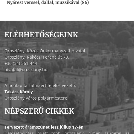
Nyárest verssel, dallal, muzsikával (86)
ELÉRHETŐSÉGEINK
Oroszlányi Közös Önkormányzati Hivatal
Oroszlány, Rákóczi Ferenc út 78.
+36 (34) 361-444
hivatal@oroszlany.hu
A honlap tartalmáért felelős vezető:
Takács Károly
Oroszlány Város polgármestere
NÉPSZERŰ CIKKEK
Tervezett áramszünet lesz július 17-én
Hálózatbővítés miatt több oroszlányi címen szünetel az