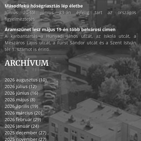
Másodfokú hőségriasztás lép életbe
Június 20-tól június 23-án éjfélig tart az országos
figyelmeztetés
Áramszünet lesz május 19-én több belvárosi címen
A karbantartás a Hunyadi János utcát, az Iskola utcát, a
Mészáros Lajos utcát, a Fürst Sándor utcát és a Szent István
tér 1. számot is érinti.
ARCHÍVUM
2026 augusztus (10)
2026 július (12)
2026 június (16)
2026 május (8)
2026 április (19)
2026 március (20)
2026 február (29)
2026 január (24)
2025 december (27)
2025 november (27)