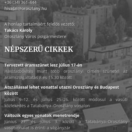
+36 (34) 361-444
hivatal@oroszlany.hu
A honlap tartalmáért felelős vezető:
Takács Károly
Oroszlány Város polgármestere
NÉPSZERŰ CIKKEK
Tervezett áramszünet lesz július 17-én
Hálózatbővítés miatt több oroszlányi címen szünetel az
áramszolgáltatás 8 és 15.30 között
Átszállással lehet vonattal utazni Oroszlány és Budapest
között
Július 9–12. és július 25–26. között módosul a vasúti
közlekedés a Tatabánya–Oroszlány vonalon
Változik egyes vonatok menetrendje
Június 27. és július 3. között a Tatabánya–Oroszlány
vasútvonalat is érinti a vágányzár