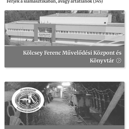
Férjek a slamasztikában, avagy ártatlanok (345)
Kölcsey Ferenc Művelődési Központ és
Könyvtár