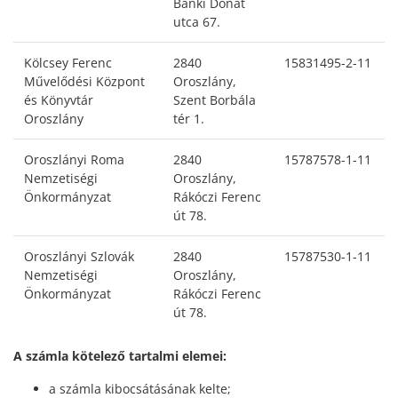
Bánki Donát
utca 67.
Kölcsey Ferenc
2840
15831495-2-11
Művelődési Központ
Oroszlány,
és Könyvtár
Szent Borbála
Oroszlány
tér 1.
Oroszlányi Roma
2840
15787578-1-11
Nemzetiségi
Oroszlány,
Önkormányzat
Rákóczi Ferenc
út 78.
Oroszlányi Szlovák
2840
15787530-1-11
Nemzetiségi
Oroszlány,
Önkormányzat
Rákóczi Ferenc
út 78.
A számla kötelező tartalmi elemei:
a számla kibocsátásának kelte;