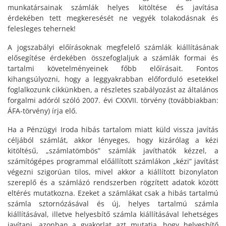
munkatársainak számlák helyes kitöltése és javítása
érdekében tett megkeresését ne vegyék tolakodásnak és
felesleges tehernek!
A jogszabályi előírásoknak megfelelő számlák kiállításának
elősegítése érdekében összefoglaljuk a számlák formai és
tartalmi követelményeinek főbb előírásait. Fontos
kihangsúlyozni, hogy a leggyakrabban előforduló esetekkel
foglalkozunk cikkünkben, a részletes szabályozást az általános
forgalmi adóról szóló 2007. évi CXXVII. törvény (továbbiakban:
ÁFA-törvény) írja elő.
Ha a Pénzügyi Iroda hibás tartalom miatt küld vissza javítás
céljából számlát, akkor lényeges, hogy kizárólag a kézi
kitöltésű, „számlatömbös” számlák javíthatók kézzel, a
számítógépes programmal előállított számlákon „kézi” javítást
végezni szigorúan tilos, mivel akkor a kiállított bizonylaton
szereplő és a számlázó rendszerben rögzített adatok között
eltérés mutatkozna. Ezeket a számlákat csak a hibás tartalmú
számla sztornózásával és új, helyes tartalmú számla
kiállításával, illetve helyesbítő számla kiállításával lehetséges
javítani, azonban a gyakorlat azt mutatja, hogy helyesbítő