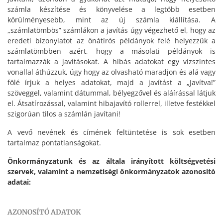
számla készítése és könyvelése a legtöbb esetben
körülményesebb, mint az új számla kiállítása. A
„számlatömbös” számlákon a javítás úgy végezhető el, hogy az
eredeti bizonylatot az önátírós példányok felé helyezzük a
számlatömbben azért, hogy a másolati példányok is
tartalmazzák a javításokat. A hibás adatokat egy vízszintes
vonallal áthúzzuk, úgy hogy az olvasható maradjon és alá vagy
fölé írjuk a helyes adatokat, majd a javítást a „Javítva!”
szöveggel, valamint dátummal, bélyegzővel és aláírással látjuk
el. Átsatírozással, valamint hibajavító rollerrel, illetve festékkel
szigorúan tilos a számlán javítani!
A vevő nevének és címének feltüntetése is sok esetben
tartalmaz pontatlanságokat.
Önkormányzatunk és az általa irányított költségvetési
szervek, valamint a nemzetiségi önkormányzatok azonosító
adatai:
AZONOSÍTÓ ADATOK