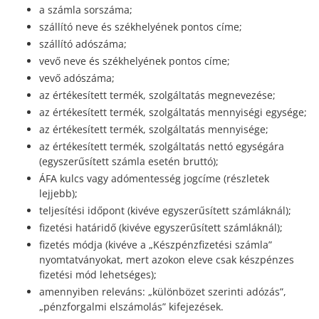
a számla sorszáma;
szállító neve és székhelyének pontos címe;
szállító adószáma;
vevő neve és székhelyének pontos címe;
vevő adószáma;
az értékesített termék, szolgáltatás megnevezése;
az értékesített termék, szolgáltatás mennyiségi egysége;
az értékesített termék, szolgáltatás mennyisége;
az értékesített termék, szolgáltatás nettó egységára
(egyszerűsített számla esetén bruttó);
ÁFA kulcs vagy adómentesség jogcíme (részletek
lejjebb);
teljesítési időpont (kivéve egyszerűsített számláknál);
fizetési határidő (kivéve egyszerűsített számláknál);
fizetés módja (kivéve a „Készpénzfizetési számla”
nyomtatványokat, mert azokon eleve csak készpénzes
fizetési mód lehetséges);
amennyiben releváns: „különbözet szerinti adózás”,
„pénzforgalmi elszámolás” kifejezések.