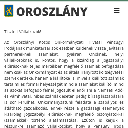
Tisztelt Vállalkozók!
Az Oroszlányi Közös Önkormányzati Hivatal Pénzügyi
Irodájának munkatársai sok esetben küldenek vissza javításra
partnereiknek számlákat, gyakran Önöknek, helyi
vállalkozóknak is. Fontos, hogy a kizárólag a jogszabályi
előírásoknak teljes mértékben megfelelő számlák befogadása
nem csak az Önkormányzat és az általa irányított költségvetési
szervek érdeke, hanem a kiállítóké is, mivel a kiállított számlák
tartalmi és formai helyességét mind a számlákat kiállító, mind
az azokat befogadó félnél jogosult ellenőrizni a Nemzeti Adó-
és Vámhivatal, hibás számlák esetén pedig bírság kiszabására
is sor kerülhet. Önkormányzatunk feladata a szabályos és
átlátható gazdálkodás, ennek része a gazdasági események
kizárólag jogszabályi előírásoknak megfelelő bizonylatokkal
(számlákkal) történő alátámasztása. Ezúton is kérjük a
részünkre számlázó vállalkozókat, hogy a Pénzügyi Iroda