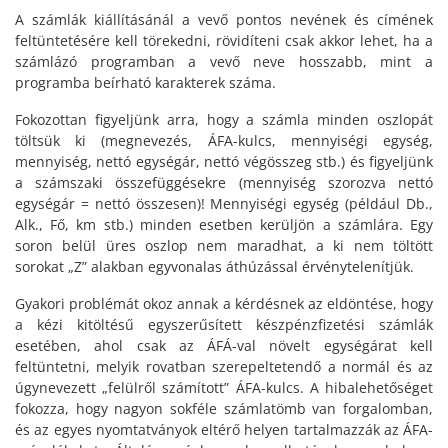
A számlák kiállításánál a vevő pontos nevének és címének
feltüntetésére kell törekedni, rövidíteni csak akkor lehet, ha a
számlázó programban a vevő neve hosszabb, mint a
programba beírható karakterek száma.
Fokozottan figyeljünk arra, hogy a számla minden oszlopát
töltsük ki (megnevezés, ÁFA-kulcs, mennyiségi egység,
mennyiség, nettó egységár, nettó végösszeg stb.) és figyeljünk
a számszaki összefüggésekre (mennyiség szorozva nettó
egységár = nettó összesen)! Mennyiségi egység (például Db.,
Alk., Fő, km stb.) minden esetben kerüljön a számlára. Egy
soron belül üres oszlop nem maradhat, a ki nem töltött
sorokat „Z” alakban egyvonalas áthúzással érvénytelenítjük.
Gyakori problémát okoz annak a kérdésnek az eldöntése, hogy
a kézi kitöltésű egyszerűsített készpénzfizetési számlák
esetében, ahol csak az ÁFÁ-val növelt egységárat kell
feltüntetni, melyik rovatban szerepeltetendő a normál és az
úgynevezett „felülről számított” ÁFA-kulcs. A hibalehetőséget
fokozza, hogy nagyon sokféle számlatömb van forgalomban,
és az egyes nyomtatványok eltérő helyen tartalmazzák az ÁFA-