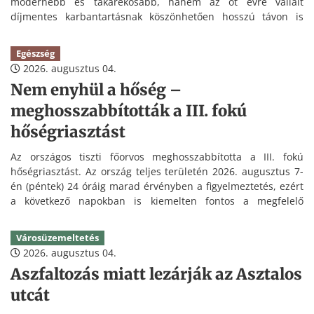
modernebb és takarékosabb, hanem az öt évre vállalt
díjmentes karbantartásnak köszönhetően hosszú távon is
kedvezőbb üzemeltetést tesz lehetővé.
Egészség
2026. augusztus 04.
Nem enyhül a hőség –
meghosszabbították a III. fokú
hőségriasztást
Az országos tiszti főorvos meghosszabbította a III. fokú
hőségriasztást. Az ország teljes területén 2026. augusztus 7-
én (péntek) 24 óráig marad érvényben a figyelmeztetés, ezért
a következő napokban is kiemelten fontos a megfelelő
folyadékpótlás és a hőség elleni védekezés.
Városüzemeltetés
2026. augusztus 04.
Aszfaltozás miatt lezárják az Asztalos
utcát