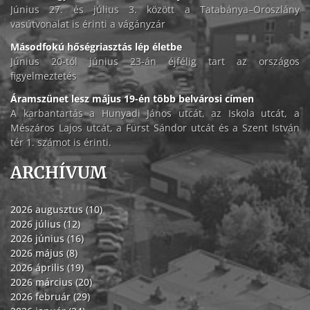
Június 27. és július 3. között a Tatabánya–Oroszlány
vasútvonalat is érinti a vágányzár
Másodfokú hőségriasztás lép életbe
Június 20-tól június 23-án éjfélig tart az országos
figyelmeztetés
Áramszünet lesz május 19-én több belvárosi címen
A karbantartás a Hunyadi János utcát, az Iskola utcát, a
Mészáros Lajos utcát, a Fürst Sándor utcát és a Szent István
tér 1. számot is érinti.
ARCHÍVUM
2026 augusztus (10)
2026 július (12)
2026 június (16)
2026 május (8)
2026 április (19)
2026 március (20)
2026 február (29)