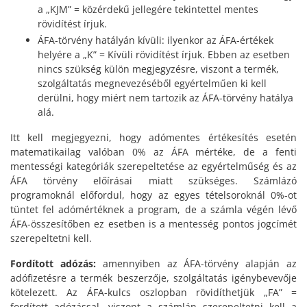
a „KJM” = közérdekű jellegére tekintettel mentes
rövidítést írjuk.
ÁFA-törvény hatályán kívüli: ilyenkor az ÁFA-értékek
helyére a „K” = Kívüli rövidítést írjuk. Ebben az esetben
nincs szükség külön megjegyzésre, viszont a termék,
szolgáltatás megnevezéséből egyértelműen ki kell
derülni, hogy miért nem tartozik az ÁFA-törvény hatálya
alá.
Itt kell megjegyezni, hogy adómentes értékesítés esetén
matematikailag valóban 0% az ÁFA mértéke, de a fenti
mentességi kategóriák szerepeltetése az egyértelműség és az
ÁFA törvény előírásai miatt szükséges. Számlázó
programoknál előfordul, hogy az egyes tételsoroknál 0%-ot
tüntet fel adómértéknek a program, de a számla végén lévő
ÁFA-összesítőben ez esetben is a mentesség pontos jogcímét
szerepeltetni kell.
Fordított adózás:
amennyiben az ÁFA-törvény alapján az
adófizetésre a termék beszerzője, szolgáltatás igénybevevője
kötelezett. Az ÁFA-kulcs oszlopban rövidíthetjük „FA” =
fordított adózással, viszont a számlán szerepeltetni kell a