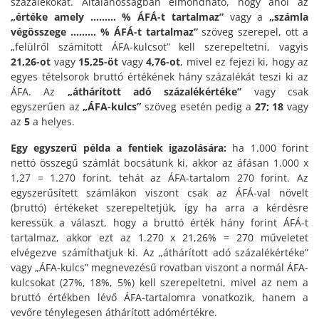
százalékokat. Általánosságban elmondható, hogy ahol az
„értéke amely ……… % ÁFÁ-t tartalmaz”
vagy a
„számla
végösszege ……… % ÁFÁ-t tartalmaz”
szöveg szerepel, ott a
„felülről számított ÁFA-kulcsot” kell szerepeltetni, vagyis
21,26-ot
vagy
15,25-öt
vagy
4,76-ot
, mivel ez fejezi ki, hogy az
egyes tételsorok bruttó értékének hány százalékát teszi ki az
ÁFA. Az
„áthárított adó százalékértéke”
vagy csak
egyszerűen az
„ÁFA-kulcs”
szöveg esetén pedig a
27; 18
vagy
az
5
a helyes.
Egy egyszerű példa a fentiek igazolására:
ha 1.000 forint
nettó összegű számlát bocsátunk ki, akkor az áfásan 1.000 x
1,27 = 1.270 forint, tehát az ÁFA-tartalom 270 forint. Az
egyszerűsített számlákon viszont csak az ÁFÁ-val növelt
(bruttó) értékeket szerepeltetjük, így ha arra a kérdésre
keressük a választ, hogy a bruttó érték hány forint ÁFÁ-t
tartalmaz, akkor ezt az 1.270 x 21,26% = 270 műveletet
elvégezve számíthatjuk ki. Az „áthárított adó százalékértéke”
vagy „ÁFA-kulcs” megnevezésű rovatban viszont a normál ÁFA-
kulcsokat (27%, 18%, 5%) kell szerepeltetni, mivel az nem a
bruttó értékben lévő ÁFA-tartalomra vonatkozik, hanem a
vevőre ténylegesen áthárított adómértékre.