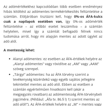
Az adómértékekhez kapcsolódóan több esetben eredményez
hibás kitöltést az adómentes termékértékesítés feltüntetése a
számlán. Elöljáróban tisztázni kell, hogy
0%-os ÁFA-kulcs
csak a napilapok esetében van,
így 0%-os adómérték
feltüntetése – az előbbi esetet leszámítva – a számlán
helytelen, mivel így a számlát befogadó félnek nincs
tudomása arról, hogy mi alapján mentes az adott ügylet az
adó alól.
A mentesség lehet:
Alanyi adómentes: ez esetben az ÁFA-értékek helyére az
„Alanyi adómentes” vagy rövidítve az „AM” vagy „AAM”
szöveg szerepel.
„Tárgyi” adómentes: ha az ÁFA törvény szerint a
tevékenység közérdekű vagy egyéb sajátos jellegére
tekintettel mentes az adó alól. Ebben az esetben a
számlán egyértelműen hivatkozni kell (akár a
megjegyzés rovatban) az adómentesség ÁFA-törvénybeli
jogcímére. (Például: „Áfa tv. 86.§ l) 1) szerint mentes az
adó alól!”). Az ÁFA-értékek helyére az „M” = mentes vagy