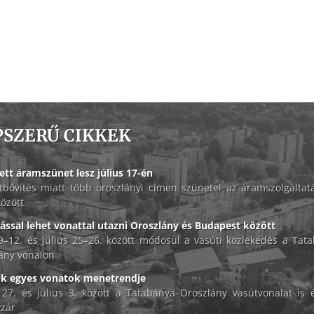
PSZERŰ CIKKEK
ett áramszünet lesz július 17-én
tbővítés miatt több oroszlányi címen szünetel az áramszolgáltat
között
lással lehet vonattal utazni Oroszlány és Budapest között
 9–12. és július 25–26. között módosul a vasúti közlekedés a Tat
ány vonalon
ik egyes vonatok menetrendje
 27. és július 3. között a Tatabánya–Oroszlány vasútvonalat is é
zár