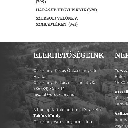
(399)
HARASZT-HEGYI PIKNIK (378)
SZURKOLJ VELÜNK A
SZABADTÉREN! (343)
ELÉRHETŐSÉGEINK
NÉ
Oroszlányi Közös Önkormányzati
Tervez
Hivatal
Hálóza
Oroszlány, Rákóczi Ferenc út 78.
15.30 
+36 (34) 361-444
Átszál
hivatal@oroszlany.hu
Július
Oroszl
A honlap tartalmáért felelős vezető:
Változ
Takács Károly
Június
Oroszlány Város polgármestere
vágány