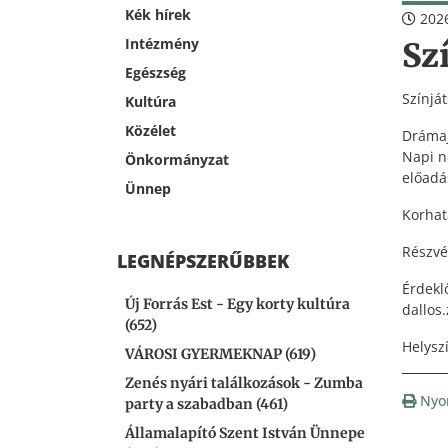
Kék hírek
2026
Intézmény
Sz
Egészség
Színjá
Kultúra
Közélet
Drámaj
Napi n
Önkormányzat
előadá
Ünnep
Korhat
Részvét
LEGNÉPSZERŰBBEK
Érdek
Új Forrás Est - Egy korty kultúra
dallos
(652)
Helysz
VÁROSI GYERMEKNAP (619)
Zenés nyári találkozások - Zumba
Nyo
party a szabadban (461)
Államalapító Szent István Ünnepe