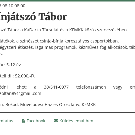
.08.10 08:00
ínjátszó Tábor
tszó Tábor a KaDarka Társulat és a KFMKK közös szervezésében.
átékok, a színészet csínja-bínja korosztályos csoportokban.
égyszeri étkezés, izgalmas programok, kézműves foglalkozások, tá
s.
ár: 5-12 év
eli díj: 52.000,-Ft
lődni lehet: a 30/541-0977 telefonszámon vagy ema
.zoltan89@gmail.com
ín: Bokod, Művelődési Ház és Oroszlány, KFMKK
mtatás
Facebook
Küldés emailben