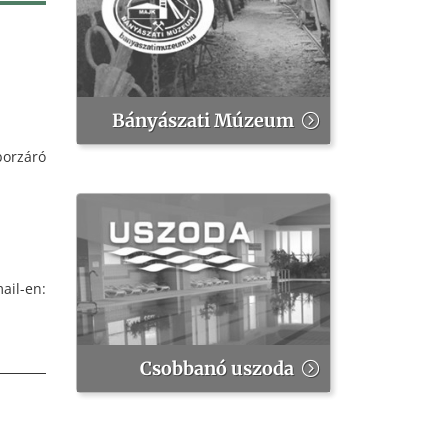
Bányászati Múzeum
borzáró
il-en:
Csobbanó uszoda