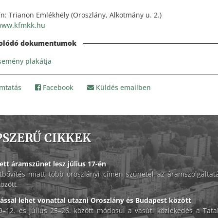
ín: Trianon Emlékhely (Oroszlány, Alkotmány u. 2.)
www.kfmkk.hu
semény plakátja
mtatás
Facebook
Küldés emailben
PSZERŰ CIKKEK
ett áramszünet lesz július 17-én
tbővítés miatt több oroszlányi címen szünetel az áramszolgáltat
között
lással lehet vonattal utazni Oroszlány és Budapest között
 9–12. és július 25–26. között módosul a vasúti közlekedés a Tat