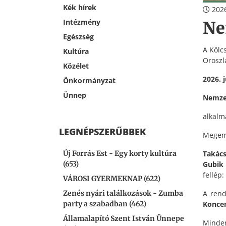
Kék hírek
2026
Intézmény
Ne
Egészség
A Kölc
Kultúra
Oroszl
Közélet
2026. 
Önkormányzat
Ünnep
Nemzet
alkalm
LEGNÉPSZERŰBBEK
Megem
Takács
Új Forrás Est - Egy korty kultúra
Gubik 
(653)
fellép:
VÁROSI GYERMEKNAP (622)
A rend
Zenés nyári találkozások - Zumba
Koncer
party a szabadban (462)
Államalapító Szent István Ünnepe
Minden