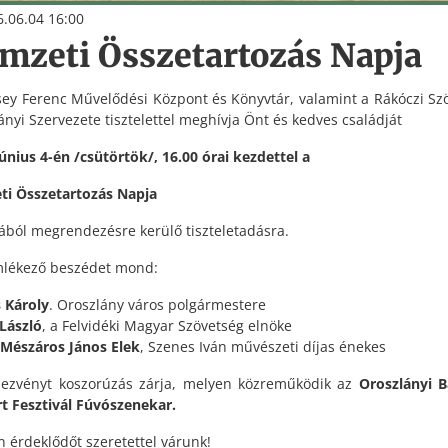
.06.04 16:00
mzeti Összetartozás Napja
sey Ferenc Művelődési Központ és Könyvtár, valamint a Rákóczi Sz
ányi Szervezete tisztelettel meghívja Önt és kedves családját
június 4-én /csütörtök/, 16.00 órai kezdettel a
i Összetartozás Napja
ából megrendezésre kerülő tiszteletadásra.
lékező beszédet mond:
 Károly
. Oroszlány város polgármestere
László
, a Felvidéki Magyar Szövetség elnöke
Mészáros János Elek
, Szenes Iván művészeti díjas énekes
ezvényt koszorúzás zárja, melyen közreműködik az
Oroszlányi 
t Fesztivál Fúvószenekar.
 érdeklődőt szeretettel várunk!