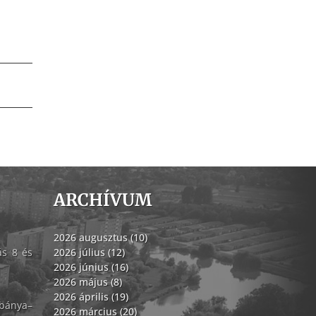
ARCHÍVUM
2026 augusztus (10)
ás 8 és
2026 július (12)
2026 június (16)
2026 május (8)
2026 április (19)
abánya–
2026 március (20)