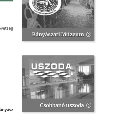
övetség
Bányászati Múzeum
Csobbanó uszoda
Bányász