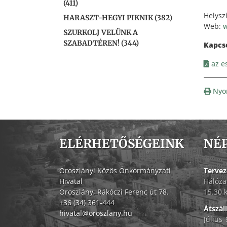
(411)
Helysz
HARASZT-HEGYI PIKNIK (382)
Web:
SZURKOLJ VELÜNK A
SZABADTÉREN! (344)
az e
Nyo
ELÉRHETŐSÉGEINK
NÉ
Oroszlányi Közös Önkormányzati
Tervez
Hivatal
Hálóza
Oroszlány, Rákóczi Ferenc út 78.
15.30 
+36 (34) 361-444
Átszál
hivatal@oroszlany.hu
Július