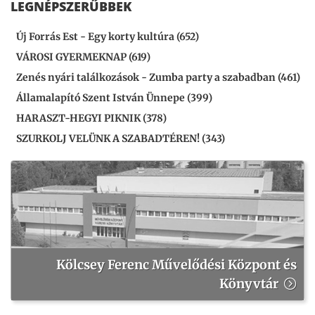
LEGNÉPSZERŰBBEK
Új Forrás Est - Egy korty kultúra (652)
VÁROSI GYERMEKNAP (619)
Zenés nyári találkozások - Zumba party a szabadban (461)
Államalapító Szent István Ünnepe (399)
HARASZT-HEGYI PIKNIK (378)
SZURKOLJ VELÜNK A SZABADTÉREN! (343)
Kölcsey Ferenc Művelődési Központ és
Könyvtár