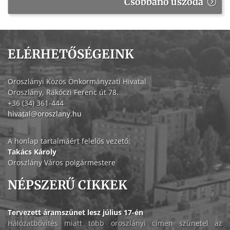
Csobbanó uszoda
ELÉRHETŐSÉGEINK
Oroszlányi Közös Önkormányzati Hivatal
Oroszlány, Rákóczi Ferenc út 78.
+36 (34) 361-444
hivatal@oroszlany.hu
A honlap tartalmáért felelős vezető:
Takács Károly
Oroszlány Város polgármestere
NÉPSZERŰ CIKKEK
Tervezett áramszünet lesz július 17-én
Hálózatbővítés miatt több oroszlányi címen szünetel az