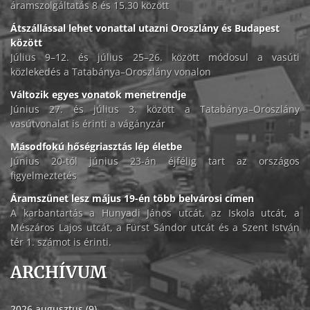
áramszolgáltatás 8 és 15.30 között
Átszállással lehet vonattal utazni Oroszlány és Budapest
között
Július 9–12. és július 25–26. között módosul a vasúti
közlekedés a Tatabánya–Oroszlány vonalon
Változik egyes vonatok menetrendje
Június 27. és július 3. között a Tatabánya–Oroszlány
vasútvonalat is érinti a vágányzár
Másodfokú hőségriasztás lép életbe
Június 20-tól június 23-án éjfélig tart az országos
figyelmeztetés
Áramszünet lesz május 19-én több belvárosi címen
A karbantartás a Hunyadi János utcát, az Iskola utcát, a
Mészáros Lajos utcát, a Fürst Sándor utcát és a Szent István
tér 1. számot is érinti.
ARCHÍVUM
2026 augusztus (9)