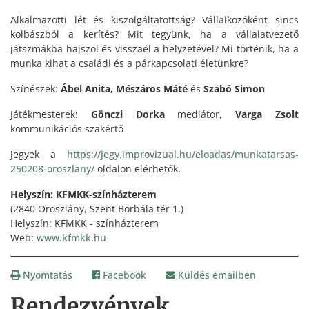
Alkalmazotti lét és kiszolgáltatottság? Vállalkozóként sincs
kolbászból a kerítés? Mit tegyünk, ha a vállalatvezető
játszmákba hajszol és visszaél a helyzetével? Mi történik, ha a
munka kihat a családi és a párkapcsolati életünkre?
Színészek:
Ábel Anita, Mészáros Máté
és
Szabó Simon
Játékmesterek:
Gönczi Dorka
mediátor,
Varga Zsolt
kommunikációs szakértő
Jegyek a
https://jegy.improvizual.hu/eloadas/munkatarsas-
250208-oroszlany/
oldalon elérhetők.
Helyszín: KFMKK-színházterem
(2840 Oroszlány, Szent Borbála tér 1.)
Helyszín: KFMKK - színházterem
Web:
www.kfmkk.hu
Nyomtatás
Facebook
Küldés emailben
Rendezvények