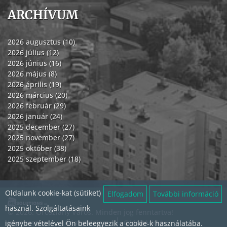
ARCHÍVUM
2026 augusztus (10)
2026 július (12)
2026 június (16)
2026 május (8)
2026 április (19)
2026 március (20)
2026 február (29)
2026 január (24)
2025 december (27)
2025 november (27)
2025 október (38)
2025 szeptember (18)
Oldalunk cookie-kat (sütiket)
Elfogadom
További információ
használ. Szolgáltatásaink
© 2026. Oroszlány Város. Minden jog fenntartva!
Impresszum
Adatvédelem
Oldaltérkép
igénybe vételével Ön beleegyezik a cookie-k használatába.