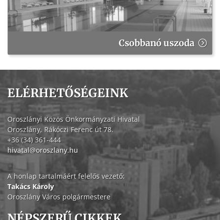
Csobbanó uszoda
ELÉRHETŐSÉGEINK
Oroszlányi Közös Önkormányzati Hivatal
Oroszlány, Rákóczi Ferenc út 78.
+36 (34) 361-444
hivatal@oroszlany.hu
A honlap tartalmáért felelős vezető:
Takács Károly
Oroszlány Város polgármestere
NÉPSZERŰ CIKKEK