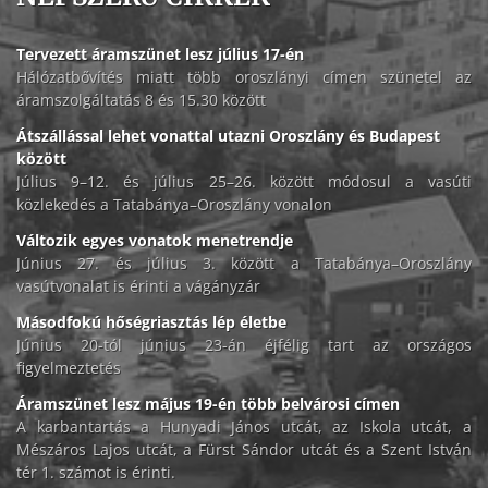
Tervezett áramszünet lesz július 17-én
Hálózatbővítés miatt több oroszlányi címen szünetel az
áramszolgáltatás 8 és 15.30 között
Átszállással lehet vonattal utazni Oroszlány és Budapest
között
Július 9–12. és július 25–26. között módosul a vasúti
közlekedés a Tatabánya–Oroszlány vonalon
Változik egyes vonatok menetrendje
Június 27. és július 3. között a Tatabánya–Oroszlány
vasútvonalat is érinti a vágányzár
Másodfokú hőségriasztás lép életbe
Június 20-tól június 23-án éjfélig tart az országos
figyelmeztetés
Áramszünet lesz május 19-én több belvárosi címen
A karbantartás a Hunyadi János utcát, az Iskola utcát, a
Mészáros Lajos utcát, a Fürst Sándor utcát és a Szent István
tér 1. számot is érinti.