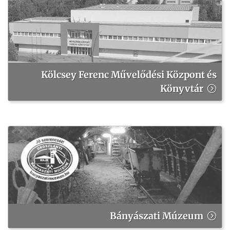
Kölcsey Ferenc Művelődési Központ és
Könyvtár
Bányászati Múzeum