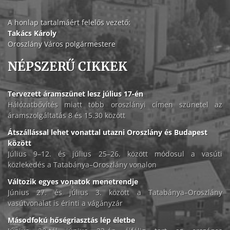
A honlap tartalmáért felelős vezető:
Takács Károly
Oroszlány Város polgármestere
NÉPSZERŰ CIKKEK
Tervezett áramszünet lesz július 17-én
Hálózatbővítés miatt több oroszlányi címen szünetel az
áramszolgáltatás 8 és 15.30 között
Átszállással lehet vonattal utazni Oroszlány és Budapest
között
Július 9–12. és július 25–26. között módosul a vasúti
közlekedés a Tatabánya–Oroszlány vonalon
Változik egyes vonatok menetrendje
Június 27. és július 3. között a Tatabánya–Oroszlány
vasútvonalat is érinti a vágányzár
Másodfokú hőségriasztás lép életbe