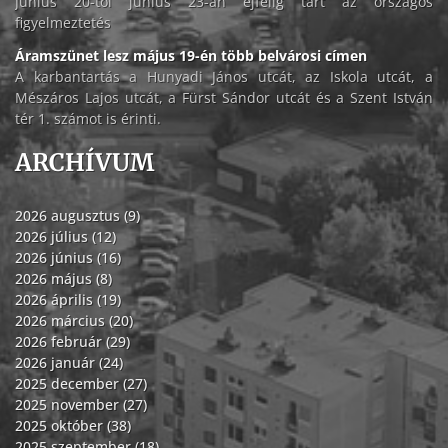
Június 20-tól június 23-án éjfélig tart az országos
figyelmeztetés
Áramszünet lesz május 19-én több belvárosi címen
A karbantartás a Hunyadi János utcát, az Iskola utcát, a
Mészáros Lajos utcát, a Fürst Sándor utcát és a Szent István
tér 1. számot is érinti.
ARCHÍVUM
2026 augusztus (9)
2026 július (12)
2026 június (16)
2026 május (8)
2026 április (19)
2026 március (20)
2026 február (29)
2026 január (24)
2025 december (27)
2025 november (27)
2025 október (38)
2025 szeptember (18)