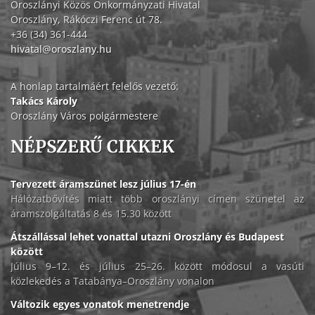
Oroszlányi Közös Önkormányzati Hivatal
Oroszlány, Rákóczi Ferenc út 78.
+36 (34) 361-444
hivatal@oroszlany.hu
A honlap tartalmáért felelős vezető:
Takács Károly
Oroszlány Város polgármestere
NÉPSZERŰ CIKKEK
Tervezett áramszünet lesz július 17-én
Hálózatbővítés miatt több oroszlányi címen szünetel az
áramszolgáltatás 8 és 15.30 között
Átszállással lehet vonattal utazni Oroszlány és Budapest
között
Július 9–12. és július 25–26. között módosul a vasúti
közlekedés a Tatabánya–Oroszlány vonalon
Változik egyes vonatok menetrendje