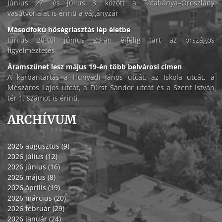
Június 27. és július 3. között a Tatabánya–Oroszlány
vasútvonalat is érinti a vágányzár
Másodfokú hőségriasztás lép életbe
Június 20-tól június 23-án éjfélig tart az országos
figyelmeztetés
Áramszünet lesz május 19-én több belvárosi címen
A karbantartás a Hunyadi János utcát, az Iskola utcát, a
Mészáros Lajos utcát, a Fürst Sándor utcát és a Szent István
tér 1. számot is érinti.
ARCHÍVUM
2026 augusztus (9)
2026 július (12)
2026 június (16)
2026 május (8)
2026 április (19)
2026 március (20)
2026 február (29)
2026 január (24)