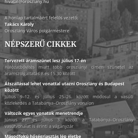
hivatal@oroszlany.hu
A honlap tartalmáért felelős vezető:
Takács Károly
Oroszlány Város polgármestere
NÉPSZERŰ CIKKEK
Tervezett áramszünet lesz július 17-én
Hálózatbővítés miatt több oroszlányi címen szünetel az
áramszolgáltatás 8 és 15.30 között
Átszállással lehet vonattal utazni Oroszlány és Budapest
között
Július 9–12. és július 25–26. között módosul a vasúti
közlekedés a Tatabánya–Oroszlány vonalon
Változik egyes vonatok menetrendje
Június 27. és július 3. között a Tatabánya–Oroszlány
vasútvonalat is érinti a vágányzár
Másodfokú hőségriasztás lép életbe