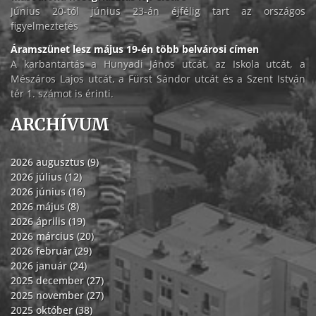
Június 20-tól június 23-án éjfélig tart az országos
figyelmeztetés
Áramszünet lesz május 19-én több belvárosi címen
A karbantartás a Hunyadi János utcát, az Iskola utcát, a
Mészáros Lajos utcát, a Fürst Sándor utcát és a Szent István
tér 1. számot is érinti.
ARCHÍVUM
2026 augusztus (9)
2026 július (12)
2026 június (16)
2026 május (8)
2026 április (19)
2026 március (20)
2026 február (29)
2026 január (24)
2025 december (27)
2025 november (27)
2025 október (38)