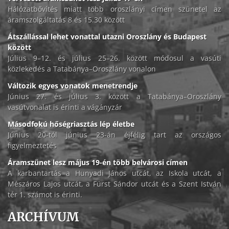
Hálózatbővítés miatt több oroszlányi címen szünetel az
áramszolgáltatás 8 és 15.30 között
Átszállással lehet vonattal utazni Oroszlány és Budapest
között
Július 9–12. és július 25–26. között módosul a vasúti
közlekedés a Tatabánya–Oroszlány vonalon
Változik egyes vonatok menetrendje
Június 27. és július 3. között a Tatabánya–Oroszlány
vasútvonalat is érinti a vágányzár
Másodfokú hőségriasztás lép életbe
Június 20-tól június 23-án éjfélig tart az országos
figyelmeztetés
Áramszünet lesz május 19-én több belvárosi címen
A karbantartás a Hunyadi János utcát, az Iskola utcát, a
Mészáros Lajos utcát, a Fürst Sándor utcát és a Szent István
tér 1. számot is érinti.
ARCHÍVUM