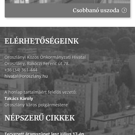
Csobbanó uszoda
ELÉRHETŐSÉGEINK
Oroszlányi Közös Önkormányzati Hivatal
Oroszlány, Rákóczi Ferenc út 78.
+36 (34) 361-444
hivatal@oroszlany.hu
A honlap tartalmáért felelős vezető:
Takács Károly
Oroszlány Város polgármestere
NÉPSZERŰ CIKKEK
Tervezett áramszünet lesz július 17-én