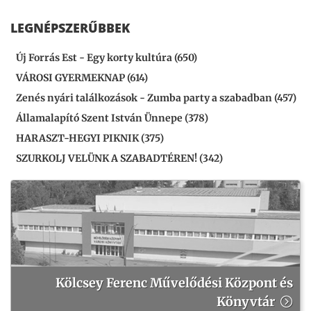
LEGNÉPSZERŰBBEK
Új Forrás Est - Egy korty kultúra (650)
VÁROSI GYERMEKNAP (614)
Zenés nyári találkozások - Zumba party a szabadban (457)
Államalapító Szent István Ünnepe (378)
HARASZT-HEGYI PIKNIK (375)
SZURKOLJ VELÜNK A SZABADTÉREN! (342)
Kölcsey Ferenc Művelődési Központ és
Könyvtár