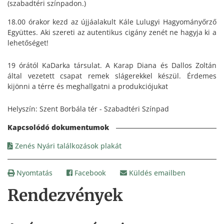
(szabadtéri színpadon.)
18.00 órakor kezd az újjáalakult Kále Lulugyi Hagyományőrző
Együttes. Aki szereti az autentikus cigány zenét ne hagyja ki a
lehetőséget!
19 órától KaDarka társulat. A Karap Diana és Dallos Zoltán
által vezetett csapat remek slágerekkel készül. Érdemes
kijönni a térre és meghallgatni a produkciójukat
Helyszín: Szent Borbála tér - Szabadtéri Színpad
Zenés Nyári találkozások plakát
Nyomtatás
Facebook
Küldés emailben
Rendezvények