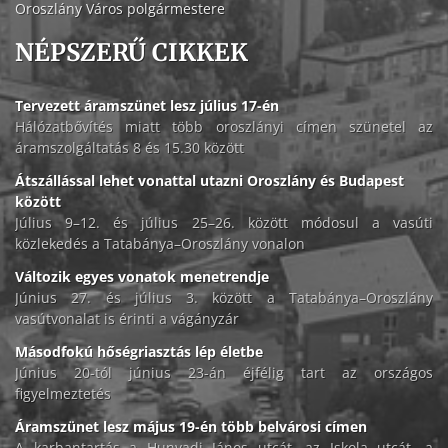
Oroszlány Város polgármestere
NÉPSZERŰ CIKKEK
Tervezett áramszünet lesz július 17-én
Hálózatbővítés miatt több oroszlányi címen szünetel az
áramszolgáltatás 8 és 15.30 között
Átszállással lehet vonattal utazni Oroszlány és Budapest
között
Július 9–12. és július 25–26. között módosul a vasúti
közlekedés a Tatabánya–Oroszlány vonalon
Változik egyes vonatok menetrendje
Június 27. és július 3. között a Tatabánya–Oroszlány
vasútvonalat is érinti a vágányzár
Másodfokú hőségriasztás lép életbe
Június 20-tól június 23-án éjfélig tart az országos
figyelmeztetés
Áramszünet lesz május 19-én több belvárosi címen
A karbantartás a Hunyadi János utcát, az Iskola utcát, a