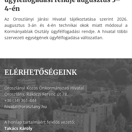
4-én
Az Oroszlányi Járási Hivatal tájékoztatása szerint 2026.
augusztus 3-án és 4-én technikai okok miatt módosul a
Kormányablak Osztály ügyfélfogadási rendje. A hivatal többi
szervezeti egységének ügyfélfogadása változatlan.
ELÉRHETŐSÉGEINK
Oroszlányi Közös Önkormányzati Hivatal
Oroszlány, Rákóczi Ferenc út 78.
+36 (34) 361-444
hivatal@oroszlany.hu
A honlap tartalmáért felelős vezető:
Takács Károly