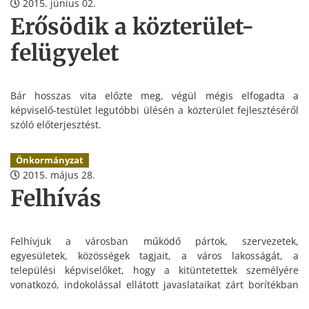
2015. június 02.
Erősödik a közterület-
felügyelet
Bár hosszas vita előzte meg, végül mégis elfogadta a
képviselő-testület legutóbbi ülésén a közterület fejlesztéséről
szóló előterjesztést.
Önkormányzat
2015. május 28.
Felhívás
Felhívjuk a városban működő pártok, szervezetek,
egyesületek, közösségek tagjait, a város lakosságát, a
települési képviselőket, hogy a kitüntetettek személyére
vonatkozó, indokolással ellátott javaslataikat zárt borítékban
„Kitüntetési javaslat” megjelöléssel
2015. június 12. (péntek)