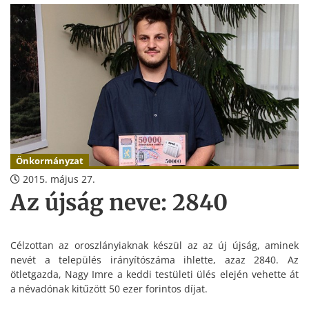
napjáig nyújtsák be a jegyzőnek a Polgármesteri Hivatal
Titkárságára (Oroszlány, Rákóczi F. u. 78., II. emelet 66. szoba)
vagy a jegyzo@oroszlany.hu email címre.
Önkormányzat
2015. május 27.
Az újság neve: 2840
Célzottan az oroszlányiaknak készül az az új újság, aminek
nevét a település irányítószáma ihlette, azaz 2840. Az
ötletgazda, Nagy Imre a keddi testületi ülés elején vehette át
a névadónak kitűzött 50 ezer forintos díjat.