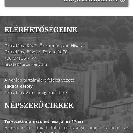
ELÉRHETŐSÉGEINK
Oroszlányi Közös Önkormányzati Hivatal
Oroszlány, Rákóczi Ferenc út 78.
+36 (34) 361-444
hivatal@oroszlany.hu
A honlap tartalmáért felelős vezető:
Takács Károly
Oroszlány Város polgármestere
NÉPSZERŰ CIKKEK
Tervezett áramszünet lesz július 17-én
Hálózatbővítés miatt több oroszlányi címen szünetel az