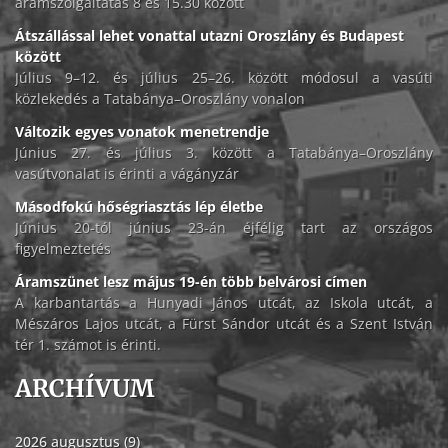
áramszolgáltatás 8 és 15.30 között
Átszállással lehet vonattal utazni Oroszlány és Budapest
között
Július 9–12. és július 25–26. között módosul a vasúti
közlekedés a Tatabánya–Oroszlány vonalon
Változik egyes vonatok menetrendje
Június 27. és július 3. között a Tatabánya–Oroszlány
vasútvonalat is érinti a vágányzár
Másodfokú hőségriasztás lép életbe
Június 20-tól június 23-án éjfélig tart az országos
figyelmeztetés
Áramszünet lesz május 19-én több belvárosi címen
A karbantartás a Hunyadi János utcát, az Iskola utcát, a
Mészáros Lajos utcát, a Fürst Sándor utcát és a Szent István
tér 1. számot is érinti.
ARCHÍVUM
2026 augusztus (9)