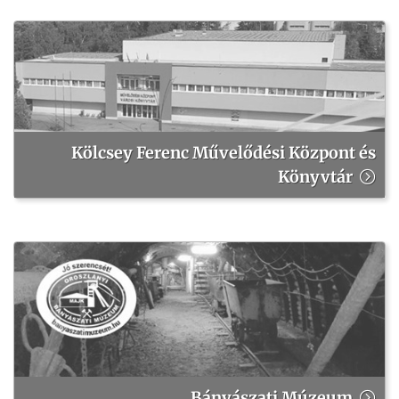
Kölcsey Ferenc Művelődési Központ és
Könyvtár
Bányászati Múzeum