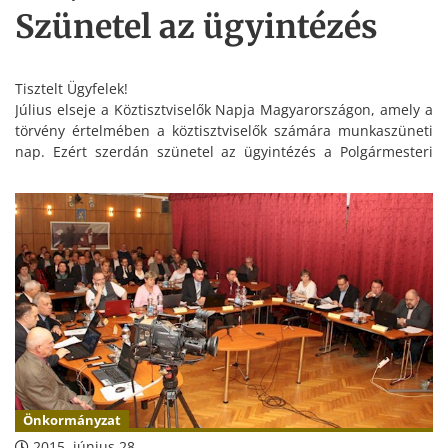
Szünetel az ügyintézés
Tisztelt Ügyfelek!
Július elseje a Köztisztviselők Napja Magyarországon, amely a
törvény értelmében a köztisztviselők számára munkaszüneti
nap. Ezért szerdán szünetel az ügyintézés a Polgármesteri
Hivatalban.
Kérjük szíves megértésüket!
Önkormányzat
2015. június 28.