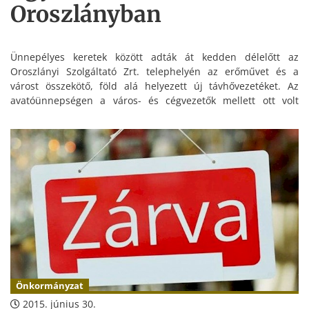
Oroszlányban
Ünnepélyes keretek között adták át kedden délelőtt az
Oroszlányi Szolgáltató Zrt. telephelyén az erőművet és a
várost összekötő, föld alá helyezett új távhővezetéket. Az
avatóünnepségen a város- és cégvezetők mellett ott volt
Németh Lászlóné, a miniszterelnökség nemzeti pénzügyi
szolgáltatásokért és postaügyekért felelős államtitkára is.
Önkormányzat
2015. június 30.