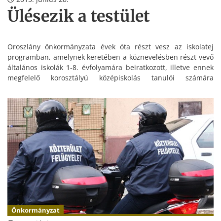
Ülésezik a testület
Oroszlány önkormányzata évek óta részt vesz az iskolatej
programban, amelynek keretében a köznevelésben részt vevő
általános iskolák 1-8. évfolyamára beiratkozott, illetve ennek
megfelelő korosztályú középiskolás tanulói számára
ingyenesen biztosít 2 dl iskolatejet, illetve egy-egy darab kiflit.
Önkormányzat