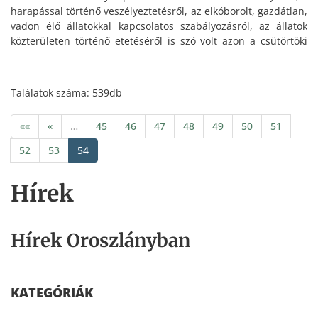
harapással történő veszélyeztetésről, az elkóborolt, gazdátlan,
vadon élő állatokkal kapcsolatos szabályozásról, az állatok
közterületen történő etetéséről is szó volt azon a csütörtöki
fórumon, ahol Oroszlány új rendelettervezetének főbb
irányait mutatta be File Beáta jegyző.
Találatok száma: 539db
««
«
…
45
46
47
48
49
50
51
52
53
54
Hírek
Hírek Oroszlányban
KATEGÓRIÁK